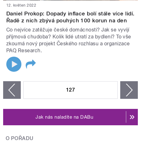
12. květen 2022
Daniel Prokop: Dopady inflace bolí stále více lidí.
Řadě z nich zbývá pouhých 100 korun na den
Co nejvíce zatěžuje české domácnosti? Jak se vyvíjí
příjmová chudoba? Kolik lidé utratí za bydlení? To vše
zkoumá nový projekt Českého rozhlasu a organizace
PAQ Research.
STRÁNKY
127
n
zí
Jak nás naladíte na DABu
O POŘADU