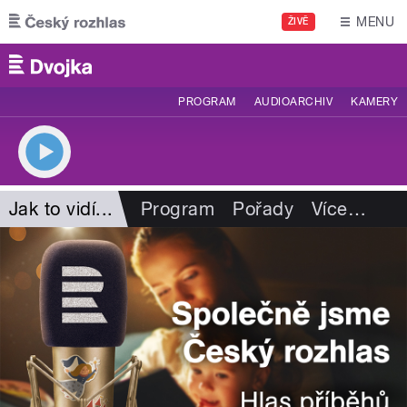
Přejít k hlavnímu obsahu
MENU
ŽIVĚ
PROGRAM
AUDIOARCHIV
KAMERY
Jak to vidí...
Program
Pořady
Více
…