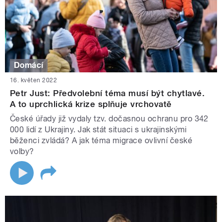
Domácí
16. květen 2022
Petr Just: Předvolební téma musí být chytlavé.
A to uprchlická krize splňuje vrchovatě
České úřady již vydaly tzv. dočasnou ochranu pro 342
000 lidí z Ukrajiny. Jak stát situaci s ukrajinskými
běženci zvládá? A jak téma migrace ovlivní české
volby?