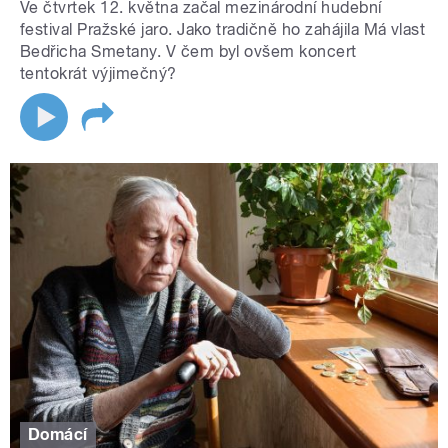
Ve čtvrtek 12. května začal mezinárodní hudební
festival Pražské jaro. Jako tradičně ho zahájila Má vlast
Bedřicha Smetany. V čem byl ovšem koncert
tentokrát výjimečný?
Domácí