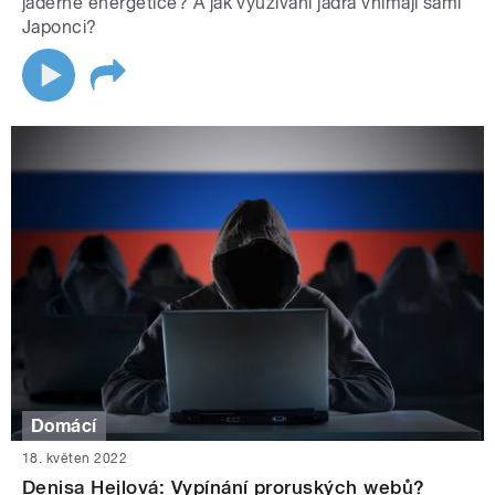
jaderné energetice? A jak využívání jádra vnímají sami
Japonci?
Domácí
18. květen 2022
Denisa Hejlová: Vypínání proruských webů?