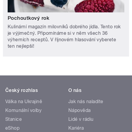
Pochoutkový rok
Kulinární magazín milovníků dobrého jídla. Tento rok
je výjimečný. Připomínáme si v něm všech 36
výherních receptů. V říjnovém hlasování vyberete
ten nejlepší!
Český rozhlas
O nás
Válka na Ukrajině
Jak nás naladíte
Komunální volby
Nápověda
Stanice
Lidé v rádiu
eShop
Kariéra