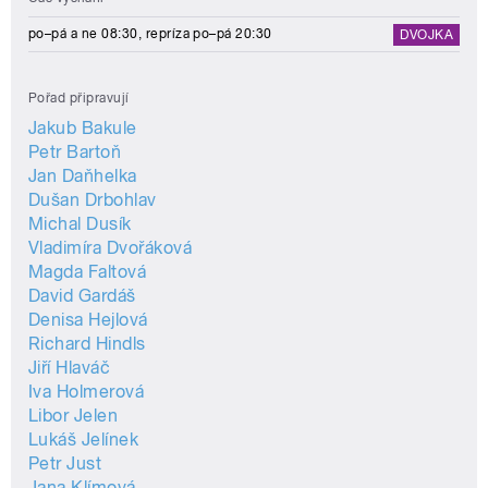
po–pá a ne 08:30, repríza po–pá 20:30
DVOJKA
Pořad připravují
Jakub Bakule
Petr Bartoň
Jan Daňhelka
Dušan Drbohlav
Michal Dusík
Vladimíra Dvořáková
Magda Faltová
David Gardáš
Denisa Hejlová
Richard Hindls
Jiří Hlaváč
Iva Holmerová
Libor Jelen
Lukáš Jelínek
Petr Just
Jana Klímová