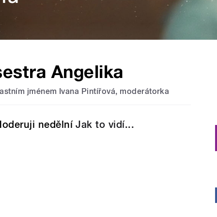
sestra Angelika
lastním jménem Ivana Pintířová, moderátorka
oderuji nedělní
Jak to vidí...