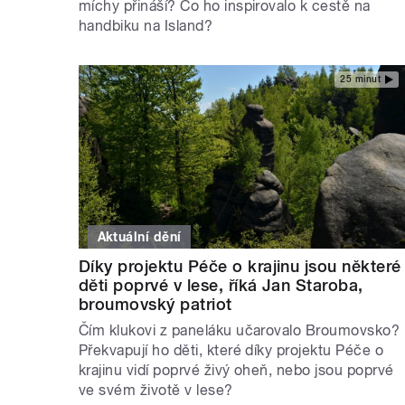
míchy přináší? Co ho inspirovalo k cestě na
handbiku na Island?
25 minut
Aktuální dění
Díky projektu Péče o krajinu jsou některé
děti poprvé v lese, říká Jan Staroba,
broumovský patriot
Čím klukovi z paneláku učarovalo Broumovsko?
Překvapují ho děti, které díky projektu Péče o
krajinu vidí poprvé živý oheň, nebo jsou poprvé
ve svém životě v lese?