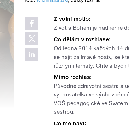
foto:
Khalil Baalbaki
,
Český rozhlas
Životní motto
:
Život s Bohem je nádherné do
Co dělám v rozhlase
:
Od ledna 2014 každých 14 d
se najít zajímavé hosty, se 
různými tématy. Chtěla bych t
Mimo rozhlas:
Původně zdravotní sestra a uč
vychovatelka ve výchovném ú
VOŠ pedagogické ve Svatém 
sestrou.
Co mě baví: