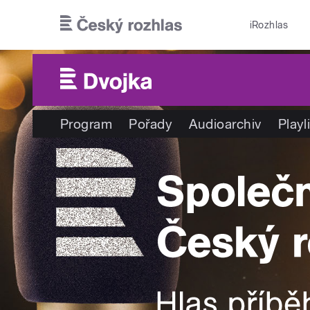
Přejít k hlavnímu obsahu
iRozhlas
Program
Pořady
Audioarchiv
Playl