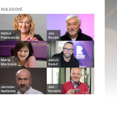
KOLEGOVÉ
Halina
Jan
Pawlowská
Rosák
Marta
Jakub
Marinová
Kaloč
Jaroslav
Jan
Sedláček
Kovařík