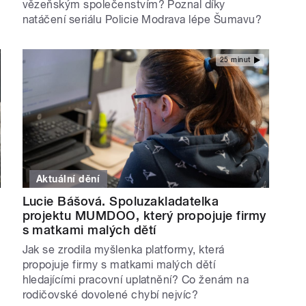
vězeňským společenstvím? Poznal díky
natáčení seriálu Policie Modrava lépe Šumavu?
25 minut
Aktuální dění
Lucie Bášová. Spoluzakladatelka
projektu MUMDOO, který propojuje firmy
s matkami malých dětí
Jak se zrodila myšlenka platformy, která
propojuje firmy s matkami malých dětí
hledajícími pracovní uplatnění? Co ženám na
rodičovské dovolené chybí nejvíc?