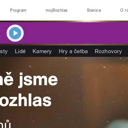
Program
mujRozhlas
Stanice
O r
isty
Lidé
Kamery
Hry a četba
Rozhovory