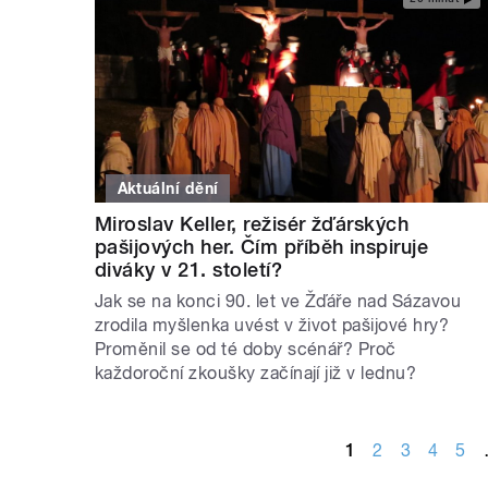
Aktuální dění
Miroslav Keller, režisér žďárských
pašijových her. Čím příběh inspiruje
diváky v 21. století?
Jak se na konci 90. let ve Žďáře nad Sázavou
zrodila myšlenka uvést v život pašijové hry?
Proměnil se od té doby scénář? Proč
každoroční zkoušky začínají již v lednu?
STRÁNKY
1
2
3
4
5