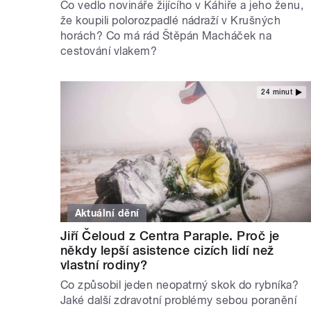
Co vedlo novináře žijícího v Káhiře a jeho ženu,
že koupili polorozpadlé nádraží v Krušných
horách? Co má rád Štěpán Macháček na
cestování vlakem?
24 minut
Aktuální dění
Jiří Čeloud z Centra Paraple. Proč je
někdy lepší asistence cizích lidí než
vlastní rodiny?
Co způsobil jeden neopatrný skok do rybníka?
Jaké další zdravotní problémy sebou poranění