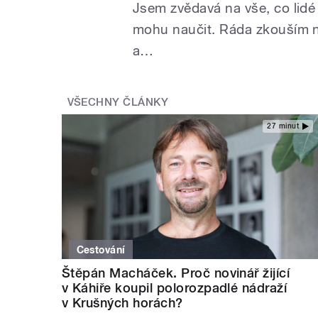
Jsem zvědavá na vše, co lidé 
mohu naučit. Ráda zkouším n
a…
VŠECHNY ČLÁNKY
27 minut
Cestování
Štěpán Macháček. Proč novinář žijící
v Káhiře koupil polorozpadlé nádraží
v Krušných horách?