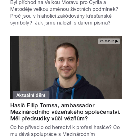
Byl příchod na Velkou Moravu pro Cyrila a
Metoděje velkou změnou životních podmínek?
Proč jsou v hlaholici zakódovány křesťanské
symboly? Jak jsme naložili s darem písma?
26 minut
Aktuální dění
Hasič Filip Tomsa, ambassador
Mezinárodního vězeňského společenství.
Měl předsudky vůči vězňům?
Co ho přivedlo od herectví k profesi hasiče? Co
mu dává spolupráce s Mezinárodním