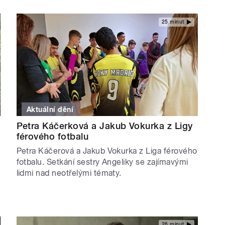
25 minut
Aktuální dění
Petra Káčerková a Jakub Vokurka z Ligy
férového fotbalu
Petra Káčerová a Jakub Vokurka z Liga férového
fotbalu. Setkání sestry Angeliky se zajímavými
lidmi nad neotřelými tématy.
26 minut