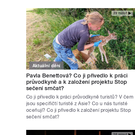
29 minut
Aktuální dění
Pavla Benettová? Co ji přivedlo k práci
průvodkyně a k založení projektu Stop
sečení srnčat?
Co ji přivedlo k práci průvodkyně turistů? V čem
jsou specifičtí turisté z Asie? Co u nás turisté
oceňují? Co ji přivedlo k založení projektu Stop
sečení srnčat?
26 minut