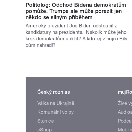
Politolog: Odchod Bidena demokratům
pomůže. Trumpa ale může porazit jen
někdo se silným příběhem
Americký prezident Joe Biden odstoupil z
kandidatury na prezidenta. Nakolik může jeho
krok demokratům ublížit? A kdo jej v boji o Bílý
dům nahradí?
Český rozhlas
mujRo
Válka na Ukrajině
Živé v
Komunální volby
Audioa
Stanice
Podca
eShop
Mobiln