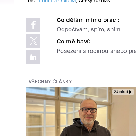
foto:
Ludmila Opltová
,
Český rozhlas
Co dělám mimo práci:
Odpočívám, spím, sním.
Co mě baví:
Posezení s rodinou anebo přá
VŠECHNY ČLÁNKY
28 minut