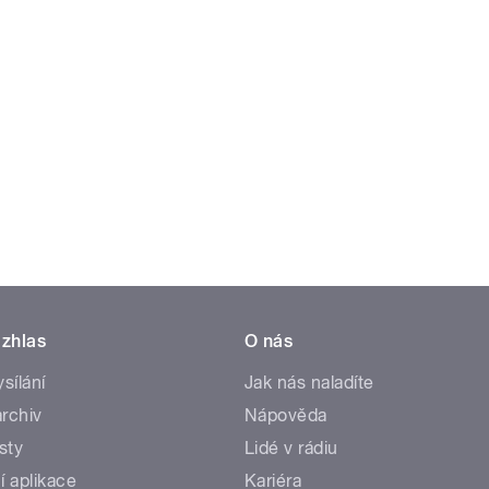
zhlas
O nás
ysílání
Jak nás naladíte
rchiv
Nápověda
sty
Lidé v rádiu
í aplikace
Kariéra