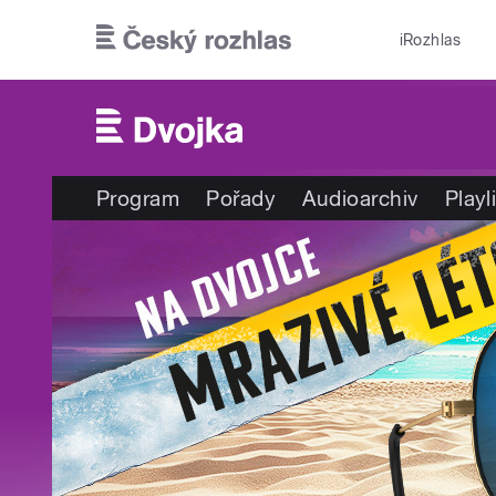
Přejít k hlavnímu obsahu
iRozhlas
Program
Pořady
Audioarchiv
Playl