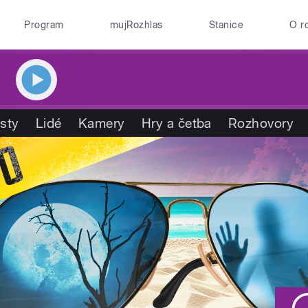
Program
mujRozhlas
Stanice
O r
isty
Lidé
Kamery
Hry a četba
Rozhovory