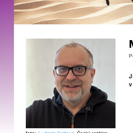
P
J
v