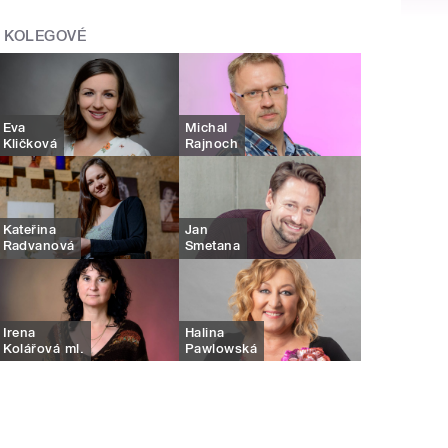
KOLEGOVÉ
Eva
Michal
Kličková
Rajnoch
Kateřina
Jan
Radvanová
Smetana
Irena
Halina
Kolářová ml.
Pawlowská