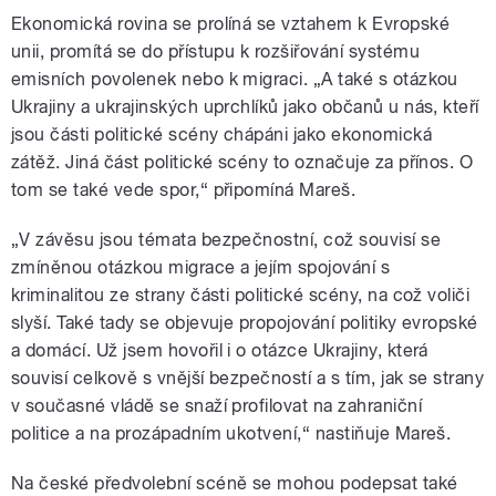
Ekonomická rovina se prolíná se vztahem k Evropské
unii, promítá se do přístupu k rozšiřování systému
emisních povolenek nebo k migraci. „A také s otázkou
Ukrajiny a ukrajinských uprchlíků jako občanů u nás, kteří
jsou části politické scény chápáni jako ekonomická
zátěž. Jiná část politické scény to označuje za přínos. O
tom se také vede spor,“ připomíná Mareš.
„V závěsu jsou témata bezpečnostní, což souvisí se
zmíněnou otázkou migrace a jejím spojování s
kriminalitou ze strany části politické scény, na což voliči
slyší. Také tady se objevuje propojování politiky evropské
a domácí. Už jsem hovořil i o otázce Ukrajiny, která
souvisí celkově s vnější bezpečností a s tím, jak se strany
v současné vládě se snaží profilovat na zahraniční
politice a na prozápadním ukotvení,“ nastiňuje Mareš.
Na české předvolební scéně se mohou podepsat také