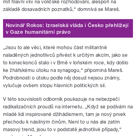
mít hlavní vliv na voličské rozhodování, alespoň na
základě dosavadních poznatků,“ domnívá se Mareš.
Novinář Rokos: Izraelská vláda i Česko přehlížejí
v Gaze humanitární právo
„Jsou to ale věci, které mohou část militantně
naladěných jednotlivců přivést k určitým akcím, jako se
to koneckonců stalo i v Brně v loňském roce, kdy došlo
ke žhářskému útoku na synagogu,“ připomíná Mareš.
Podrobnosti o útoku podle něj dosud nejsou známy,
vylučuje ovšem stopu hlavních politických sil.
V této souvislosti odborník poukazuje na nebezpečí
radikalizačních proudů na internetu. „Když se podívám na
mladé lidi inspirované džihádismem, tam je nový prvek
přechodu k násilným činům. Není to u nás ale zatím
masový trend, jsou to v podstatě jednotlivé případy,“