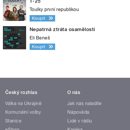
1-25
Toulky první republikou
Koupit
Nepatrná ztráta osamělosti
Eli Beneš
Koupit
Český rozhlas
O nás
Válka na Ukrajině
Jak nás naladíte
Komunální volby
Nápověda
Stanice
Lidé v rádiu
eShop
Kariéra