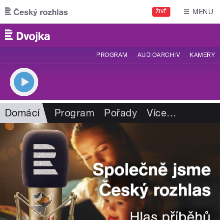
Přejít k hlavnímu obsahu
MENU
ŽIVĚ
PROGRAM
AUDIOARCHIV
KAMERY
Domácí
Program
Pořady
Více
…