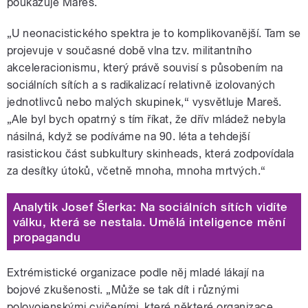
poukazuje Mareš.
„U neonacistického spektra je to komplikovanější. Tam se
projevuje v současné době vlna tzv. militantního
akceleracionismu, který právě souvisí s působením na
sociálních sítích a s radikalizací relativně izolovaných
jednotlivců nebo malých skupinek,“ vysvětluje Mareš.
„Ale byl bych opatrný s tím říkat, že dřív mládež nebyla
násilná, když se podíváme na 90. léta a tehdejší
rasistickou část subkultury skinheads, která zodpovídala
za desítky útoků, včetně mnoha, mnoha mrtvých.“
Analytik Josef Šlerka: Na sociálních sítích vidíte
válku, která se nestala. Umělá inteligence mění
propagandu
Extrémistické organizace podle něj mladé lákají na
bojové zkušenosti. „Může se tak dít i různými
polovojenskými cvičeními, které některé organizace,