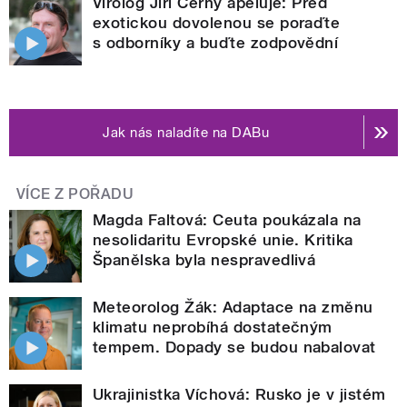
Virolog Jiří Černý apeluje: Před
exotickou dovolenou se poraďte
s odborníky a buďte zodpovědní
Jak nás naladíte na DABu
VÍCE Z POŘADU
Magda Faltová: Ceuta poukázala na
nesolidaritu Evropské unie. Kritika
Španělska byla nespravedlivá
Meteorolog Žák: Adaptace na změnu
klimatu neprobíhá dostatečným
tempem. Dopady se budou nabalovat
Ukrajinistka Víchová: Rusko je v jistém