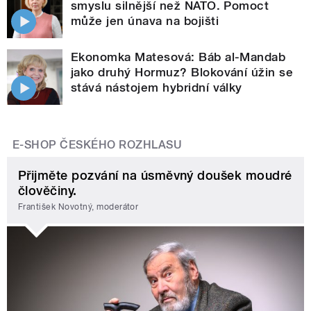
smyslu silnější než NATO. Pomoct
může jen únava na bojišti
Ekonomka Matesová: Báb al-Mandab
jako druhý Hormuz? Blokování úžin se
stává nástojem hybridní války
E-SHOP ČESKÉHO ROZHLASU
Přijměte pozvání na úsměvný doušek moudré
člověčiny.
František Novotný, moderátor