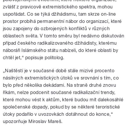
zvlášť z pravicově extremistického spektra, mohou
uspořádat. Co se týká džihádismu, tam skrze on-line
prostor probíhá permanentní nábor do organizací, které
jsou zapojeny do ozbrojených konfliktů v různých
oblastech světa. V tomto směru byl nedávno diskutován
případ českého radikalizovaného džihádisty, kterému
náboráři Islámského státu nabízeli, do které oblasti by
chtěl jet,“ popisuje politolog.
„Naštěstí je v současné době stále mizivé procento
násilných extremistických útoků ve srovnání s tím, co
bylo před několika dekádami. Na straně druhé znovu
říkám, nelze podcenit současné radikalizační trendy,
které mohou vést k aktům, které budou mít dalekosáhlé
společenské dopady, pokud by se některé teroristické
útoky podařilo v uvozovkách dotáhnout do konce,“
upozorňuje Miroslav Mareš.