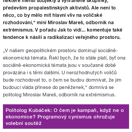
některé menší subjekty a vyhraněné skupinky,
především propalestinských aktivistů. Ale není to
něco, co by mělo mít hlavní vliv na voličské
rozhodování,“ míní Miroslav Mareš, odborník na
extrémismus. V pořadu Jak to vidí... komentuje také
tendence k násilí a radikalizaci veřejného prostoru.
„V našem geopolitickém prostoru dominují sociálně-
ekonomická témata. Řekl bych, že to stále platí, byť ona
sociálně-ekonomická témata jsou v současné době
provázána i s těmi dalšími. U nerozhodnutých voličů
bude rozhodovat to, o čem se budou domnívat, že jim
budoucí vláda přinese do peněženek,“ domnívá se
politolog Miroslav Mareš, odborník na extrémismus.
Politolog Kubáček: O čem je kampaň, když ne o
ekonomice? Programový cynismus ohrožuje
volební soutěž