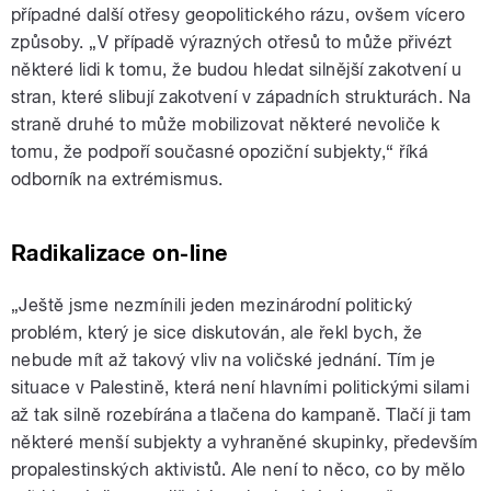
případné další otřesy geopolitického rázu, ovšem vícero
způsoby. „V případě výrazných otřesů to může přivézt
některé lidi k tomu, že budou hledat silnější zakotvení u
stran, které slibují zakotvení v západních strukturách. Na
straně druhé to může mobilizovat některé nevoliče k
tomu, že podpoří současné opoziční subjekty,“ říká
odborník na extrémismus.
Radikalizace on-line
„Ještě jsme nezmínili jeden mezinárodní politický
problém, který je sice diskutován, ale řekl bych, že
nebude mít až takový vliv na voličské jednání. Tím je
situace v Palestině, která není hlavními politickými silami
až tak silně rozebírána a tlačena do kampaně. Tlačí ji tam
některé menší subjekty a vyhraněné skupinky, především
propalestinských aktivistů. Ale není to něco, co by mělo