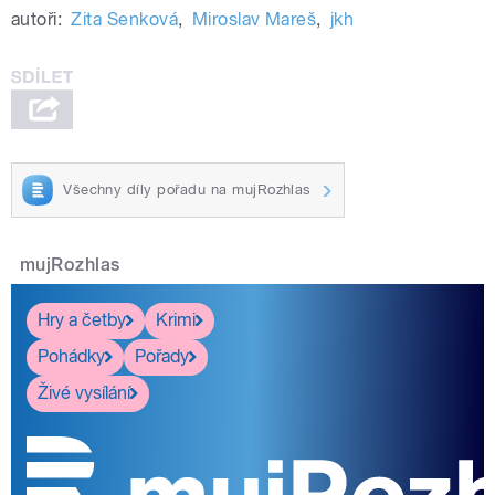
autoři:
Zita Senková
,
Miroslav Mareš
,
jkh
Všechny díly pořadu na mujRozhlas
mujRozhlas
Hry a četby
Krimi
Pohádky
Pořady
Živé vysílání