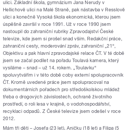
ulici. Základní škola, gymnázium Jana Nerudy v
Hellichově ulici na Malé Straně, pak nástavba v Resslově
ulici a konečně Vysoká škola ekonomická, kterou jsem
úspěšně završil v roce 1991. Už v roce 1990 jsem
nastoupil do zahraniční rubriky Zpravodajství České
televize, kde jsem si prošel snad vším. Redakční práce,
zahraniční cesty, moderování zpráv, zahraniční „21“,
Objektivu a pak hlavní zpravodajské relace ČT. V té době
jsem se začal podílet na pořadu Toulavá kamera, který
vysíláme – snad – už 14. rokem. „Toulavku“
spoluvytvářím i v této době coby externí spolupracovník
ČT. Kromě uvedené práce jsem spolupracoval na
dokumentárních pořadech pro středoškolskou mládež
třeba o drogových závislostech, ochraně životního
prostředí, o roli lesa v krajině, o vodohospodářství,
recyklaci odpadů. Z České televize jsem odešel v roce
2012.
Mám tři děti – Josefa (23 let), Aničku (18 let) a Filipa (5