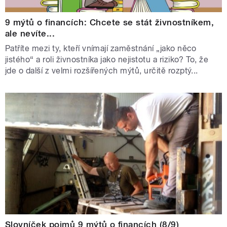
9 mýtů o financích: Chcete se stát živnostníkem,
ale nevíte...
Patříte mezi ty, kteří vnímají zaměstnání „jako něco
jistého“ a roli živnostníka jako nejistotu a riziko? To, že
jde o další z velmi rozšířených mýtů, určitě rozptý...
Slovníček pojmů 9 mýtů o financích (8/9)