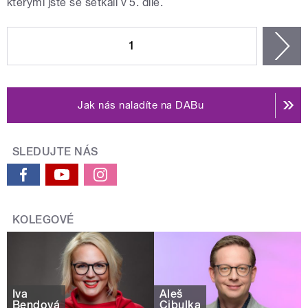
kterými jste se setkali v 5. díle.
STRÁNKY
1
n
Jak nás naladíte na DABu
SLEDUJTE NÁS
KOLEGOVÉ
Iva
Aleš
Bendová
Cibulka