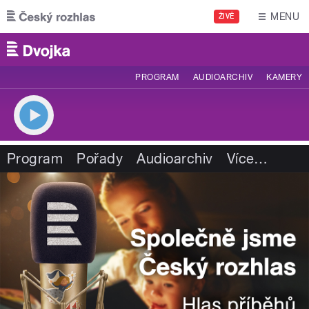
Přejít k hlavnímu obsahu
MENU
ŽIVĚ
PROGRAM
AUDIOARCHIV
KAMERY
Program
Pořady
Audioarchiv
Více
…