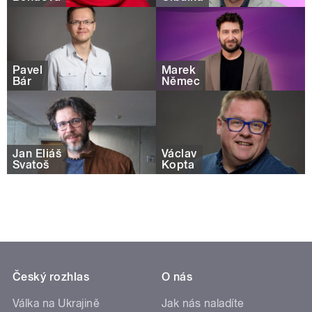
Pavel
Marek
Bár
Němec
Jan Eliáš
Václav
Svatoš
Kopta
Český rozhlas
O nás
Válka na Ukrajině
Jak nás naladíte