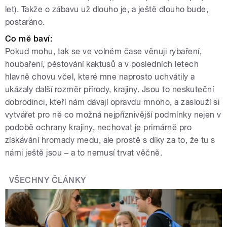
let). Takže o zábavu už dlouho je, a ještě dlouho bude,
postaráno.
Co mě baví:
Pokud mohu, tak se ve volném čase věnuji rybaření,
houbaření, pěstování kaktusů a v posledních letech
hlavně chovu včel, které mne naprosto uchvátily a
ukázaly další rozměr přírody, krajiny. Jsou to neskuteční
dobrodinci, kteří nám dávají opravdu mnoho, a zaslouží si
vytvářet pro ně co možná nejpříznivější podmínky nejen v
podobě ochrany krajiny, nechovat je primárně pro
získávání hromady medu, ale prostě s díky za to, že tu s
námi ještě jsou – a to nemusí trvat věčně.
VŠECHNY ČLÁNKY