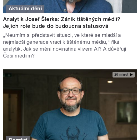
Aktuální dění
Analytik Josef Šlerka: Zánik tištěných médií?
Jejich role bude do budoucna statusová
„Neumím si představit situaci, ve které se mladší a
nejmladší generace vrací k tištěnému médiu,“ říká
analytik. Jak se mění novinařina vlivem AI? A důvěřují
Češi médiím?
26 minut