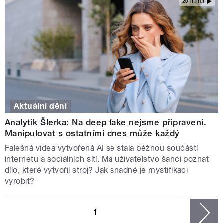
26 minut
Aktuální dění
Analytik Šlerka: Na deep fake nejsme připraveni.
Manipulovat s ostatními dnes může každý
Falešná videa vytvořená AI se stala běžnou součástí
internetu a sociálních sítí. Má uživatelstvo šanci poznat
dílo, které vytvořil stroj? Jak snadné je mystifikaci
vyrobit?
STRÁNKY
1
n