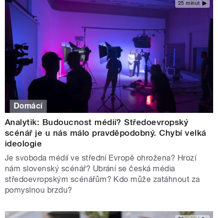
25 minut
Domácí
Analytik: Budoucnost médií? Středoevropský
scénář je u nás málo pravděpodobný. Chybí velká
ideologie
Je svoboda médií ve střední Evropě ohrožena? Hrozí
nám slovenský scénář? Ubrání se česká média
středoevropským scénářům? Kdo může zatáhnout za
pomyslnou brzdu?