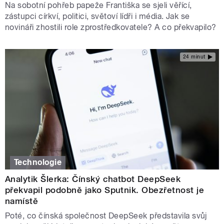
Na sobotní pohřeb papeže Františka se sjeli věřící,
zástupci církví, politici, světoví lídři i média. Jak se
novináři zhostili role zprostředkovatele? A co překvapilo?
24 minut
Technologie
Analytik Šlerka: Čínský chatbot DeepSeek
překvapil podobně jako Sputnik. Obezřetnost je
namístě
Poté, co čínská společnost DeepSeek představila svůj