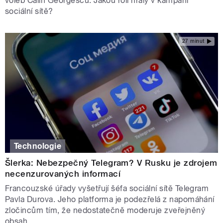
voleb Calin Georgescu. Jakou roli hrály v kampani
sociální sítě?
27 minut
Technologie
Šlerka: Nebezpečný Telegram? V Rusku je zdrojem
necenzurovaných informací
Francouzské úřady vyšetřují šéfa sociální sítě Telegram
Pavla Durova. Jeho platforma je podezřelá z napomáhání
zločincům tím, že nedostatečně moderuje zveřejněný
obsah.