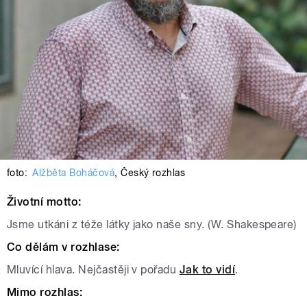
foto:
Alžběta Boháčová
,
Český rozhlas
Životní motto:
Jsme utkáni z téže látky jako naše sny. (W. Shakespeare)
Co dělám v rozhlase:
Mluvící hlava. Nejčastěji v pořadu
Jak to vidí
.
Mimo rozhlas: