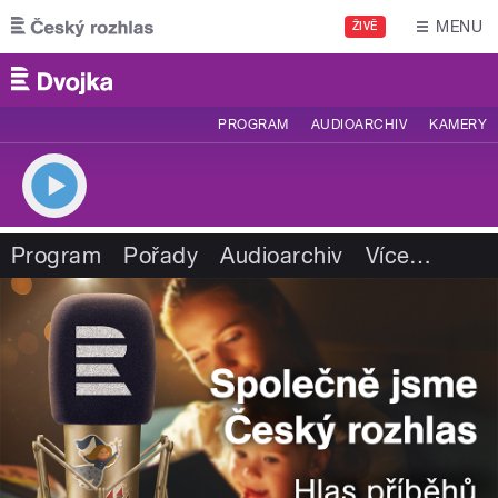
Přejít k hlavnímu obsahu
MENU
ŽIVĚ
PROGRAM
AUDIOARCHIV
KAMERY
Program
Pořady
Audioarchiv
Více
…