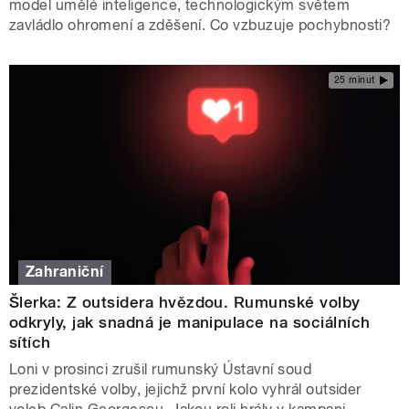
model umělé inteligence, technologickým světem
zavládlo ohromení a zděšení. Co vzbuzuje pochybnosti?
25 minut
Zahraniční
Šlerka: Z outsidera hvězdou. Rumunské volby
odkryly, jak snadná je manipulace na sociálních
sítích
Loni v prosinci zrušil rumunský Ústavní soud
prezidentské volby, jejichž první kolo vyhrál outsider