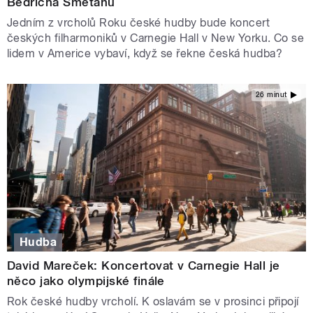
Bedřicha Smetanu
Jedním z vrcholů Roku české hudby bude koncert
českých filharmoniků v Carnegie Hall v New Yorku. Co se
lidem v Americe vybaví, když se řekne česká hudba?
26 minut
Hudba
David Mareček: Koncertovat v Carnegie Hall je
něco jako olympijské finále
Rok české hudby vrcholí. K oslavám se v prosinci připojí