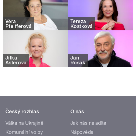
Věra
Tereza
Pfeifferová
Kostková
Jitka
Jan
Asterová
Rosák
Český rozhlas
O nás
Válka na Ukrajině
Jak nás naladíte
Komunální volby
Nápověda