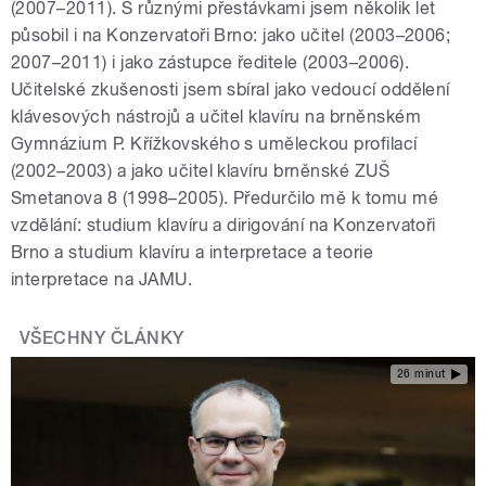
(2007–2011). S různými přestávkami jsem několik let
působil i na Konzervatoři Brno: jako učitel (2003–2006;
2007–2011) i jako zástupce ředitele (2003–2006).
Učitelské zkušenosti jsem sbíral jako vedoucí oddělení
klávesových nástrojů a učitel klavíru na brněnském
Gymnázium P. Křížkovského s uměleckou profilací
(2002–2003) a jako učitel klavíru brněnské ZUŠ
Smetanova 8 (1998–2005). Předurčilo mě k tomu mé
vzdělání: studium klavíru a dirigování na Konzervatoři
Brno a studium klavíru a interpretace a teorie
interpretace na JAMU.
VŠECHNY ČLÁNKY
26 minut