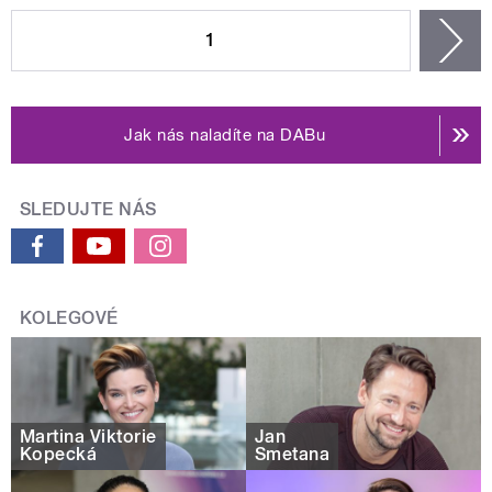
STRÁNKY
1
n
Jak nás naladíte na DABu
SLEDUJTE NÁS
KOLEGOVÉ
Martina Viktorie
Jan
Kopecká
Smetana