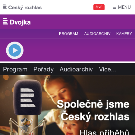
Přejít k hlavnímu obsahu
MENU
ŽIVĚ
PROGRAM
AUDIOARCHIV
KAMERY
Program
Pořady
Audioarchiv
Více
…