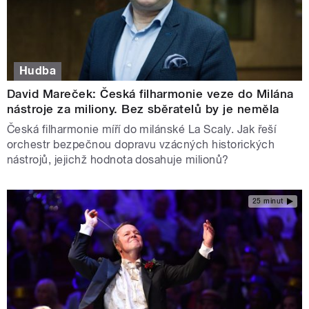
Hudba
David Mareček: Česká filharmonie veze do Milána
nástroje za miliony. Bez sběratelů by je neměla
Česká filharmonie míří do milánské La Scaly. Jak řeší
orchestr bezpečnou dopravu vzácných historických
nástrojů, jejichž hodnota dosahuje milionů?
25 minut