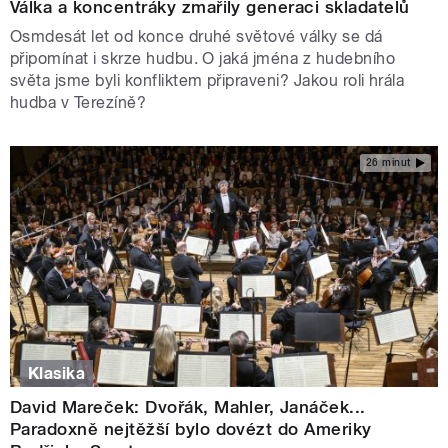
Válka a koncentráky zmařily generaci skladatelů
Osmdesát let od konce druhé světové války se dá
připomínat i skrze hudbu. O jaká jména z hudebního
světa jsme byli konfliktem připraveni? Jakou roli hrála
hudba v Terezíně?
26 minut
Klasika
David Mareček: Dvořák, Mahler, Janáček...
Paradoxně nejtěžší bylo dovézt do Ameriky