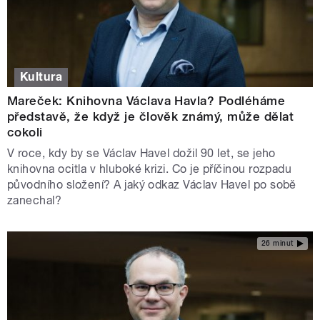
Kultura
Mareček: Knihovna Václava Havla? Podléháme
představě, že když je člověk známý, může dělat
cokoli
V roce, kdy by se Václav Havel dožil 90 let, se jeho
knihovna ocitla v hluboké krizi. Co je příčinou rozpadu
původního složení? A jaký odkaz Václav Havel po sobě
zanechal?
26 minut