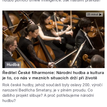
hudbu pomocí umělé inteligence. Jak nastavit pravidla?
25 minut
Hudba
Ředitel České filharmonie: Národní hudba a kultura
je to, co nás v mezních situacích drží při životě
Rok české hudby, jehož součástí byly oslavy 200. výročí
narození Bedřicha Smetany, je v plném proudu. Co
dalšího projekt slibuje? A proč potřebujeme národní
hudbu?