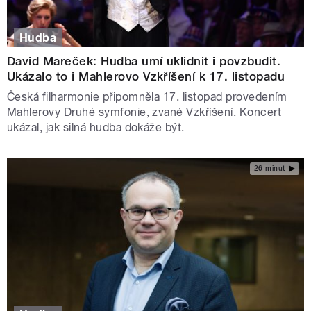
Hudba
David Mareček: Hudba umí uklidnit i povzbudit.
Ukázalo to i Mahlerovo Vzkříšení k 17. listopadu
Česká filharmonie připomněla 17. listopad provedením
Mahlerovy Druhé symfonie, zvané Vzkříšení. Koncert
ukázal, jak silná hudba dokáže být.
26 minut