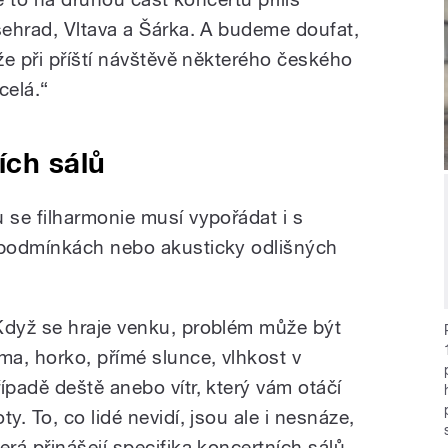
ehrad, Vltava a Šárka. A budeme doufat,
že při příští návštěvě některého českého
celá.“
ích sálů
se filharmonie musí vypořádat i s
podmínkách nebo akusticky odlišných
Když se hraje venku, problém může být
ima, horko, přímé slunce, vlhkost v
řípadě deště anebo vítr, který vám otáčí
ty. To, co lidé nevidí, jsou ale i nesnáze,
terá přinášejí specifika koncertních sálů.