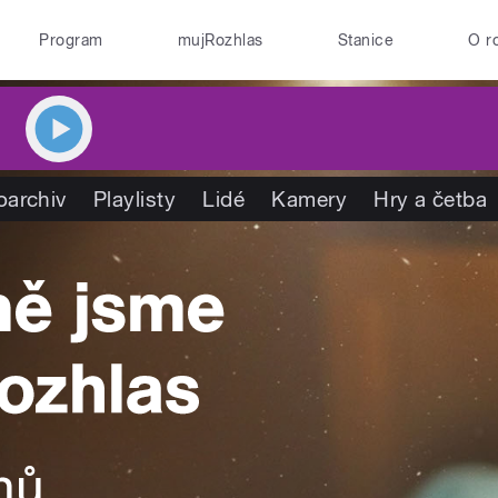
Program
mujRozhlas
Stanice
O r
oarchiv
Playlisty
Lidé
Kamery
Hry a četba