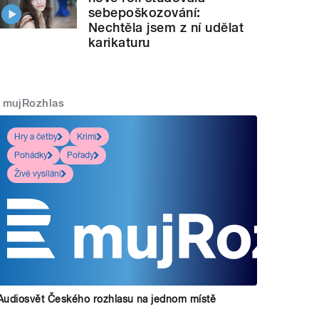
sebepoškozování:
Nechtěla jsem z ní udělat
karikaturu
mujRozhlas
Hry a četby
Krimi
Pohádky
Pořady
Živé vysílání
Audiosvět Českého rozhlasu na jednom místě