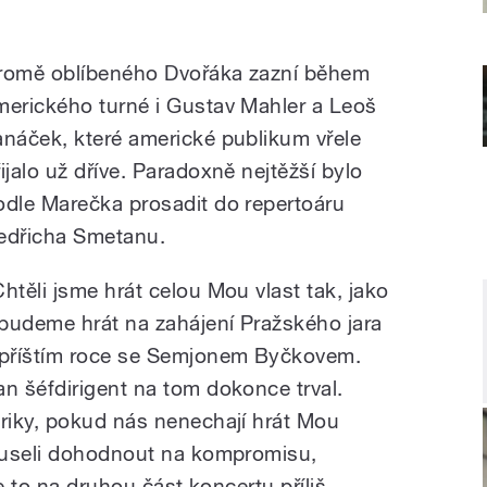
“
romě oblíbeného Dvořáka zazní během
merického turné i Gustav Mahler a Leoš
anáček, které americké publikum vřele
řijalo už dříve. Paradoxně nejtěžší bylo
odle Marečka prosadit do repertoáru
edřicha Smetanu.
Chtěli jsme hrát celou Mou vlast tak, jako
i budeme hrát na zahájení Pražského jara
 příštím roce se Semjonem Byčkovem.
an šéfdirigent na tom dokonce trval.
riky, pokud nás nenechají hrát Mou
museli dohodnout na kompromisu,
e to na druhou část koncertu příliš