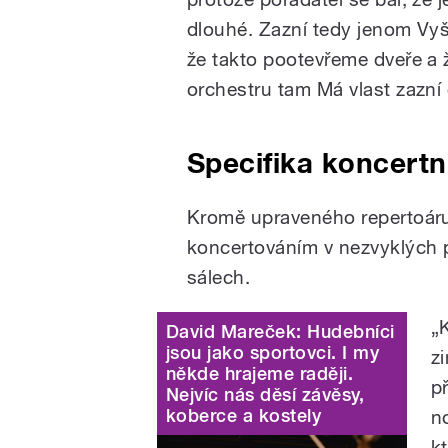
dlouhé. Zazní tedy jenom Vyš
že takto pootevřeme dveře a 
orchestru tam Má vlast zazní 
Specifika koncertn
Kromě upraveného repertoáru 
koncertováním v nezvyklých 
sálech.
„
David Mareček: Hudebníci
jsou jako sportovci. I my
z
někde hrajeme raději.
p
Nejvíc nás děsí závěsy,
koberce a kostely
no
k