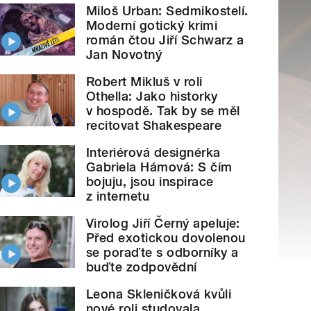
Miloš Urban: Sedmikostelí.
Moderní gotický krimi
román čtou Jiří Schwarz a
Jan Novotný
Robert Mikluš v roli
Othella: Jako historky
v hospodě. Tak by se měl
recitovat Shakespeare
Interiérová designérka
Gabriela Hámová: S čím
bojuju, jsou inspirace
z internetu
Virolog Jiří Černý apeluje:
Před exotickou dovolenou
se poraďte s odborníky a
buďte zodpovědní
Leona Skleničková kvůli
nové roli studovala