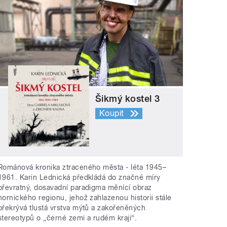
Šikmý kostel 3
Koupit
Románová kronika ztraceného města - léta 1945–
1961. Karin Lednická předkládá do značné míry
převratný, dosavadní paradigma měnící obraz
hornického regionu, jehož zahlazenou historii stále
překrývá tlustá vrstva mýtů a zakořeněných
stereotypů o „černé zemi a rudém kraji“.