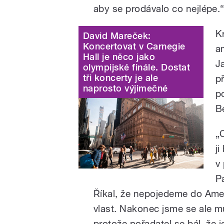
aby se prodávalo co nejlépe.
K
David Mareček:
Koncertovat v Carnegie
a
Hall je něco jako
J
olympijské finále. Dostat
tři koncerty je ale
p
naprosto výjimečné
p
B
„
j
v
P
Říkal, že nepojedeme do Ame
vlast. Nakonec jsme se ale 
protože pořadatel se bál, že j