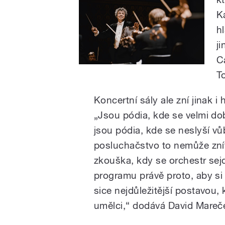
K
h
j
C
T
Koncertní sály ale zní jinak
„Jsou pódia, kde se velmi dob
jsou pódia, kde se neslyší v
posluchačstvo to nemůže znít
zkouška, kdy se orchestr sejd
programu právě proto, aby si 
sice nejdůležitější postavou, 
umělci,“ dodává David Mareč