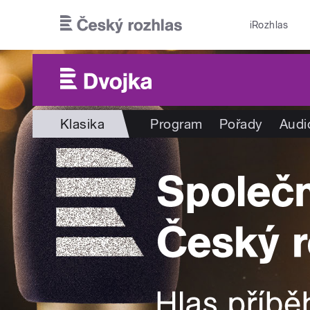
Přejít k hlavnímu obsahu
iRozhlas
Klasika
Program
Pořady
Audi