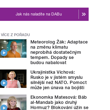
Jak nás naladíte na DABu
VÍCE Z POŘADU
Meteorolog Žák: Adaptace
na změnu klimatu
neprobíhá dostatečným
tempem. Dopady se
budou nabalovat
Ukrajinistka Víchová:
Rusko je v jistém smyslu
silnější než NATO. Pomoct
může jen únava na bojišti
Ekonomka Matesová: Báb
al-Mandab jako druhý
Hormuz? Blokování úžin se