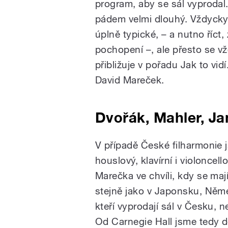
program, aby se sál vyprodal
pádem velmi dlouhý. Vždycky
úplně typické, – a nutno říct
pochopení –, ale přesto se vžd
přibližuje v pořadu Jak to vidí
David Mareček.
Dvořák, Mahler, J
V případě České filharmonie 
houslový, klavírní i violonce
Marečka ve chvíli, kdy se mají 
stejně jako v Japonsku, Němec
kteří vyprodají sál v Česku, 
Od Carnegie Hall jsme tedy d