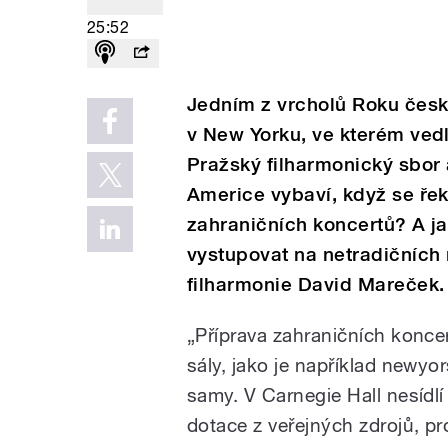
25:52
Jedním z vrcholů Roku česk
v New Yorku, ve kterém vedl
Pražský filharmonický sbor 
Americe vybaví, když se ře
zahraničních koncertů? A j
vystupovat na netradičních 
filharmonie David Mareček.
„Příprava zahraničních koncer
sály, jako je například newyor
samy. V Carnegie Hall nesídlí
dotace z veřejných zdrojů, 