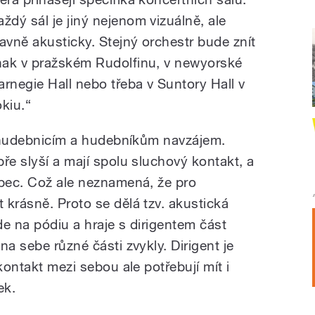
aždý sál je jiný nejenom vizuálně, ale
lavně akusticky. Stejný orchestr bude znít
inak v pražském Rudolfinu, v newyorské
arnegie Hall nebo třeba v Suntory Hall v
okiu.“
 i hudebnicím a hudebníkům navzájem.
ře slyší a mají spolu sluchový kontakt, a
ůbec. Což ale neznamená, že pro
 krásně. Proto se dělá tzv. akustická
e na pódiu a hraje s dirigentem část
na sebe různé části zvykly. Dirigent je
kontakt mezi sebou ale potřebují mít i
ek.