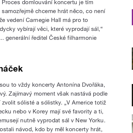
. Proces domlouvání koncertu je tím
 samozřejmě chceme hrát něco, co není
, že vedení Carnegie Hall má pro to
ycky vybírají věci, které vyprodají sál,“
... generální ředitel České filharmonie
anáček
jsou to vždy koncerty Antonína Dvořáka,
llový. Zajímavý moment však nastává podle
zvolit sólisté a sólistky. „V Americe totiž
ku nebo v Korey mají své favority a ti,
nemusejí nutně vyprodat sál v New Yorku.
ostali návod, kdo by měl koncerty hrát,