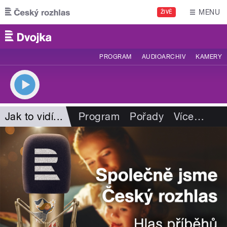
Přejít k hlavnímu obsahu
MENU
ŽIVĚ
PROGRAM
AUDIOARCHIV
KAMERY
Jak to vidí...
Program
Pořady
Více
…