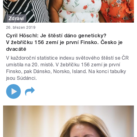
Zdraví
26. březen 2019
Cyril Höschl: Je štěstí dáno geneticky?
V žebříčku 156 zemí je první Finsko. Česko je
dvacáté
V každoroční statistice indexu světového štěstí se ČR
umístila na 20. místě. V žebříčku 156 zemí je první
Finsko, pak Dánsko, Norsko, Island. Na konci tabulky
jsou Súdánci.