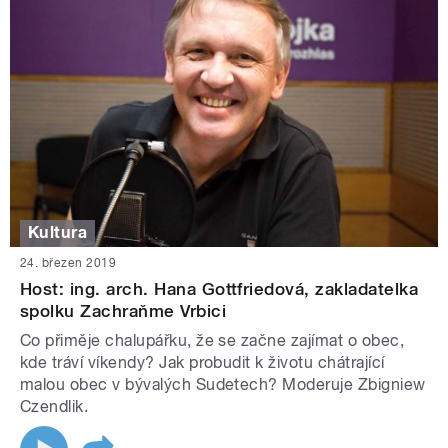
Kultura
24. březen 2019
Host: ing. arch. Hana Gottfriedová, zakladatelka
spolku Zachraňme Vrbici
Co přiměje chalupářku, že se začne zajímat o obec,
kde tráví víkendy? Jak probudit k životu chátrající
malou obec v bývalých Sudetech? Moderuje Zbigniew
Czendlik.