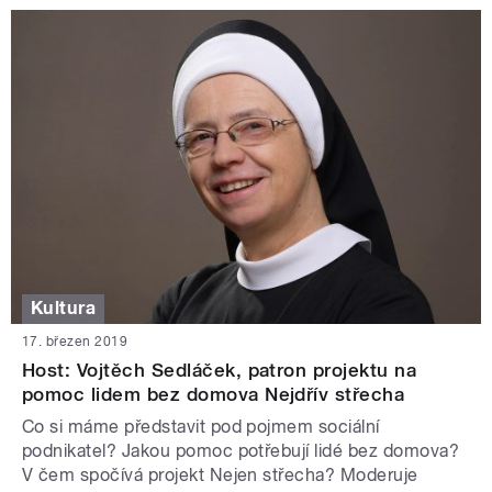
Kultura
17. březen 2019
Host: Vojtěch Sedláček, patron projektu na
pomoc lidem bez domova Nejdřív střecha
Co si máme představit pod pojmem sociální
podnikatel? Jakou pomoc potřebují lidé bez domova?
V čem spočívá projekt Nejen střecha? Moderuje