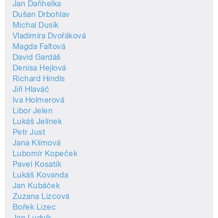
Jan Daňhelka
Dušan Drbohlav
Michal Dusík
Vladimíra Dvořáková
Magda Faltová
David Gardáš
Denisa Hejlová
Richard Hindls
Jiří Hlaváč
Iva Holmerová
Libor Jelen
Lukáš Jelínek
Petr Just
Jana Klímová
Lubomír Kopeček
Pavel Kosatík
Lukáš Kovanda
Jan Kubáček
Zuzana Lizcová
Bořek Lizec
Jan Ludvík