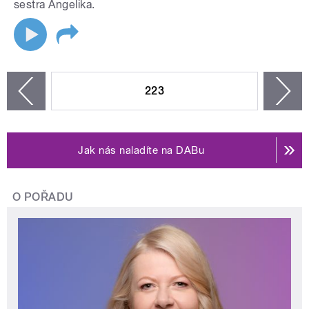
sestra Angelika.
STRÁNKY
223
n
zí
Jak nás naladíte na DABu
O POŘADU