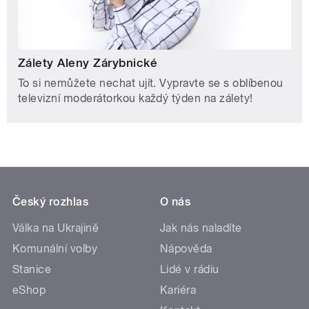
Zálety Aleny Zárybnické
To si nemůžete nechat ujít. Vypravte se s oblíbenou
televizní moderátorkou každý týden na zálety!
Český rozhlas
O nás
Válka na Ukrajině
Jak nás naladíte
Komunální volby
Nápověda
Stanice
Lidé v rádiu
eShop
Kariéra