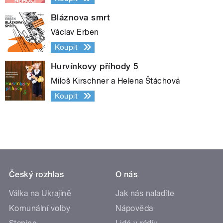
Bláznova smrt
Václav Erben
Koupit
Hurvínkovy příhody 5
Miloš Kirschner a Helena Štáchová
Koupit
Český rozhlas
O nás
Válka na Ukrajině
Jak nás naladíte
Komunální volby
Nápověda