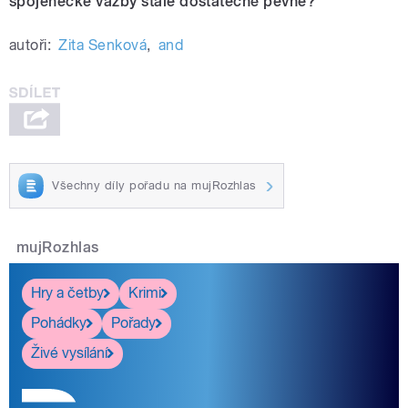
spojenecké vazby stále dostatečně pevné?
autoři:
Zita Senková
,
and
Všechny díly pořadu na mujRozhlas
mujRozhlas
Hry a četby
Krimi
Pohádky
Pořady
Živé vysílání