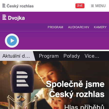
Přejít k hlavnímu obsahu
MENU
ŽIVĚ
PROGRAM
AUDIOARCHIV
KAMERY
Aktuální dění
Program
Pořady
Více
…