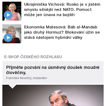
Ukrajinistka Víchová: Rusko je v jistém
smyslu silnější než NATO. Pomoct
může jen únava na bojišti
Ekonomka Matesová: Báb al-Mandab
jako druhý Hormuz? Blokování úžin se
stává nástojem hybridní války
E-SHOP ČESKÉHO ROZHLASU
Přijměte pozvání na úsměvný doušek moudré
člověčiny.
František Novotný, moderátor