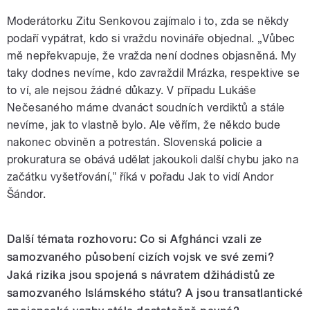
Moderátorku Zitu Senkovou zajímalo i to, zda se někdy
podaří vypátrat, kdo si vraždu novináře objednal. „Vůbec
mě nepřekvapuje, že vražda není dodnes objasněná. My
taky dodnes nevíme, kdo zavraždil Mrázka, respektive se
to ví, ale nejsou žádné důkazy. V případu Lukáše
Nečesaného máme dvanáct soudních verdiktů a stále
nevíme, jak to vlastně bylo. Ale věřím, že někdo bude
nakonec obviněn a potrestán. Slovenská policie a
prokuratura se obává udělat jakoukoli další chybu jako na
začátku vyšetřování,‟ říká v pořadu Jak to vidí Andor
Šándor.
Další témata rozhovoru: Co si Afghánci vzali ze
samozvaného působení cizích vojsk ve své zemi?
Jaká rizika jsou spojená s návratem džihádistů ze
samozvaného Islámského státu? A jsou transatlantické