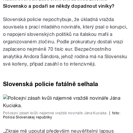
Slovensko a podaří se někdy dopadnout viníky?
Slovenská policie nepochybuje, že úkladná vražda
souvisela s prací mladého novináře, který psal o korupci,
o napojení slovenských politiků na italskou mafii a
organizovaném zločinu. Podle prokuratury dostali vrazi
zaplaceno nejméně 70 tisíc eur. Bezpečnostního
analytika Andora Šándora, jehož rodina má na Slovensku
své kořeny, případ zasáhl o to intenzivněji.
Slovenská policie fatálně selhala
Policejní zásah kvůli nájemné vraždě novináře Jána Kuciaka.
|
foto:
Polícia Slovenskej republiky
„
Zkraje mě upoutal především neuvěřitelný lapsus