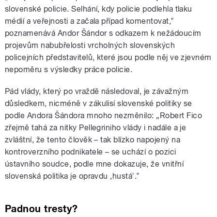
slovenské policie. Selhání, kdy policie podlehla tlaku
médií a veřejnosti a začala případ komentovat,‟
poznamenává Andor Šándor s odkazem k nežádoucím
projevům nabubřelosti vrcholných slovenských
policejních představitelů, které jsou podle něj ve zjevném
nepoměru s výsledky práce policie.
Pád vlády, který po vraždě následoval, je závažným
důsledkem, nicméně v zákulisí slovenské politiky se
podle Andora Šándora mnoho nezměnilo: „Robert Fico
zřejmě tahá za nitky Pellegriniho vlády i nadále a je
zvláštní, že tento člověk – tak blízko napojený na
kontroverzního podnikatele – se uchází o pozici
ústavního soudce, podle mne dokazuje, že vnitřní
slovenská politika je opravdu ‚hustá‛.‟
Padnou tresty?