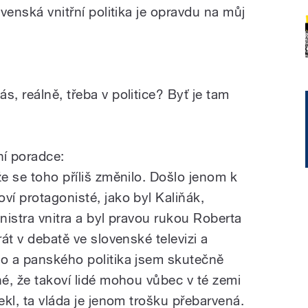
ovenská vnitřní politika je opravdu na můj
s, reálně, třeba v politice? Byť je tam
í poradce:
že se toho příliš změnilo. Došlo jenom k
ví protagonisté, jako byl Kaliňák,
inistra vnitra a byl pravou rukou Roberta
rát v debatě ve slovenské televizi a
ho a panského politika jsem skutečně
né, že takoví lidé mohou vůbec v té zemi
ekl, ta vláda je jenom trošku přebarvená.