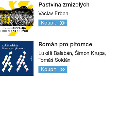
Pastvina zmizelých
Václav Erben
Koupit
Román pro pitomce
Lukáš Balabán, Šimon Krupa,
Tomáš Soldán
Koupit