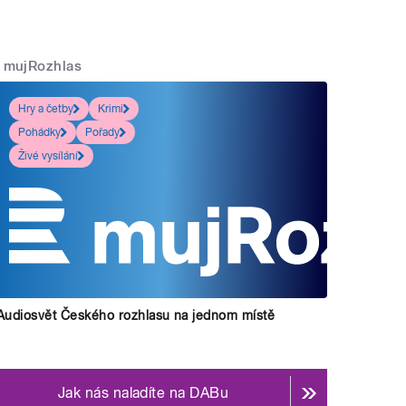
mujRozhlas
Hry a četby
Krimi
Pohádky
Pořady
Živé vysílání
Audiosvět Českého rozhlasu na jednom místě
Jak nás naladíte na DABu