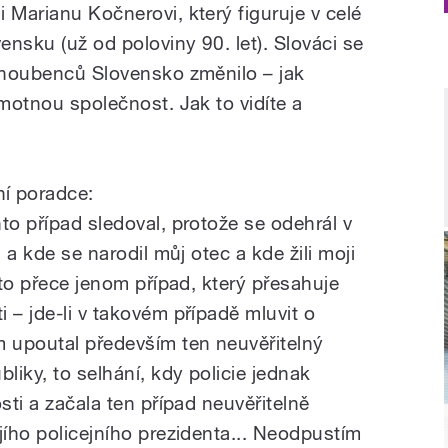
 Marianu Kočnerovi, který figuruje v celé
nsku (už od poloviny 90. let). Slováci se
 snoubenců Slovensko změnilo – jak
amotnou společnost. Jak to vidíte a
í poradce:
to případ sledoval, protože se odehrál v
á a kde se narodil můj otec a kde žili moji
 to přece jenom případ, který přesahuje
 – jde-li v takovém případě mluvit o
m upoutal především ten neuvěřitelný
liky, to selhání, kdy policie jednak
sti a začala ten případ neuvěřitelně
jího policejního prezidenta... Neodpustím