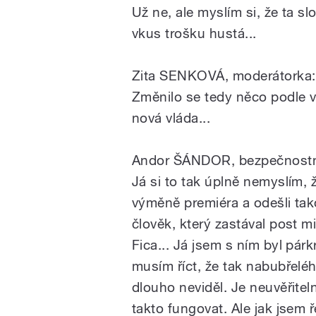
Už ne, ale myslím si, že ta sl
vkus trošku hustá...
Zita SENKOVÁ, moderátorka:
Změnilo se tedy něco podle vá
nová vláda...
Andor ŠÁNDOR, bezpečnostn
Já si to tak úplně nemyslím, 
výměně premiéra a odešli tako
člověk, který zastával post m
Fica... Já jsem s ním byl párk
musím říct, že tak nabubřelé
dlouho neviděl. Je neuvěřitel
takto fungovat. Ale jak jsem ř