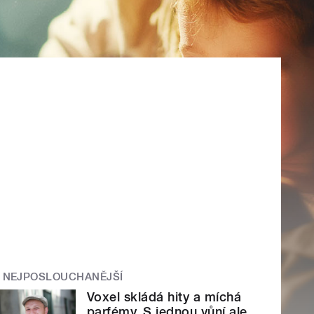
NEJPOSLOUCHANĚJŠÍ
Voxel skládá hity a míchá
parfémy. S jednou vůní ale