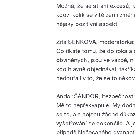
Možná, že se straní excesů, kt
kdoví kolik se v té zemi změn
nějaký pozitivní aspekt.
Zita SENKOVÁ, moderátorka:
Co říkáte tomu, že do roka a 
obviněných, jsou ve vazbě, n
kdo hlavně objednával, takřík
nedoufají v to, že se to někdy
Andor ŠÁNDOR, bezpečnostn
Mě to nepřekvapuje. My dodne
se to, ale nejsou žádné důkaz
vyšetřování se dokončilo. A j
případě Nečesaného dvanáct s