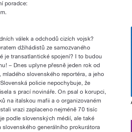
í poradce:
ům.
adních válek a odchodů cizích vojsk?
ávratem džihádistů ze samozvaného
 je transatlantické spojení? I to budou
chu! – Dnes uplyne přesně jeden rok od
 mladého slovenského reportéra, a jeho
 Slovenská policie nepochybuje, že
sela s prací novináře. On psal o korupci,
iků na italskou mafii a o organizovaném
stali vrazi zaplaceno nejméně 70 tisíc
je podle slovenských médií, ale také
a slovenského generálního prokurátora