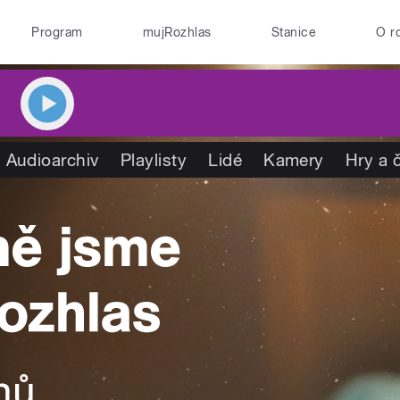
Program
mujRozhlas
Stanice
O r
Audioarchiv
Playlisty
Lidé
Kamery
Hry a 