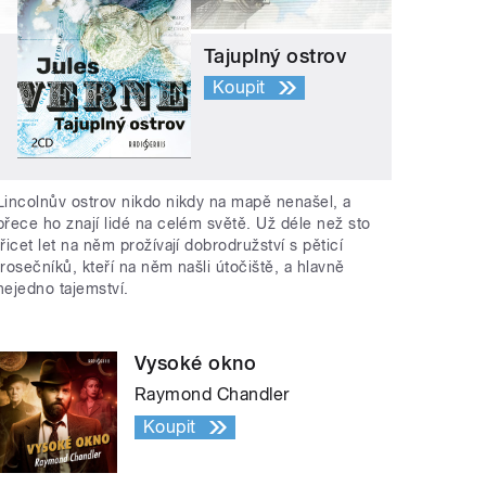
Tajuplný ostrov
Koupit
Lincolnův ostrov nikdo nikdy na mapě nenašel, a
přece ho znají lidé na celém světě. Už déle než sto
třicet let na něm prožívají dobrodružství s pěticí
trosečníků, kteří na něm našli útočiště, a hlavně
nejedno tajemství.
Vysoké okno
Raymond Chandler
Koupit