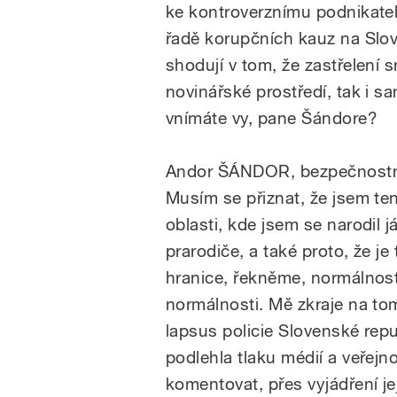
ke kontroverznímu podnikateli
řadě korupčních kauz na Slove
shodují v tom, že zastřelení
novinářské prostředí, tak i s
vnímáte vy, pane Šándore?
Andor ŠÁNDOR, bezpečnostn
Musím se přiznat, že jsem ten
oblasti, kde jsem se narodil j
prarodiče, a také proto, že je
hranice, řekněme, normálnosti
normálnosti. Mě zkraje na to
lapsus policie Slovenské repub
podlehla tlaku médií a veřejno
komentovat, přes vyjádření je