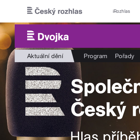
Přejít k hlavnímu obsahu
iRozhlas
Aktuální dění
Program
Pořady