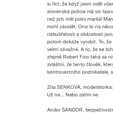
si říct, že když jsem viděl vče
slovenská policie má víc lipo
než jich měl polní maršál Man
mohl závidět. Ono to na něco 
nabubřelosti a okázalosti jso
potom dokáže vyrobit. To, že 
velmi závažné. A to, že se toh
zřejmě Robert Fico tahá za nit
zvláštní, že tento člověk, kte
kontroverzního podnikatele, 
Zita SENKOVÁ, moderátorka:
Už ne... Nebo zatím ne.
Andor ŠÁNDOR, bezpečnostn