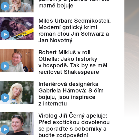
marně bojuje
Miloš Urban: Sedmikostelí.
Moderní gotický krimi
román čtou Jiří Schwarz a
Jan Novotný
Robert Mikluš v roli
Othella: Jako historky
v hospodě. Tak by se měl
recitovat Shakespeare
Interiérová designérka
Gabriela Hámová: S čím
bojuju, jsou inspirace
z internetu
Virolog Jiří Černý apeluje:
Před exotickou dovolenou
se poraďte s odborníky a
buďte zodpovědní