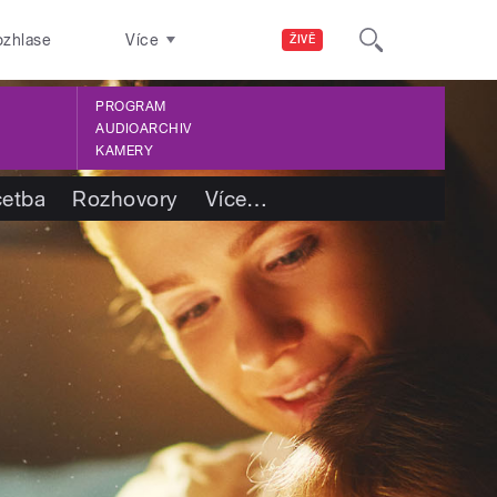
ozhlase
Více
ŽIVĚ
PROGRAM
AUDIOARCHIV
KAMERY
četba
Rozhovory
Více
…