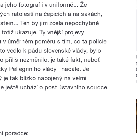
ra jeho fotografii v uniformě... Že
vých ratolestí na čepicích a na sakách,
stein... Ten by jim zcela nepochybně
totiž ukazuje. Ty vnější projevy
u v úměrném poměru s tím, co ta policie
to vedlo k pádu slovenské vlády, bylo
o příliš nezměnilo, je také fakt, neboť
ky Pellegriniho vlády i nadále. Je
rý je tak blízko napojený na velmi
se ještě uchází o post ústavního soudce.
í poradce: