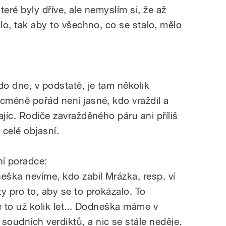
eré byly dříve, ale nemyslím si, že až
ilo, tak aby to všechno, co se stalo, mělo
do dne, v podstatě, je tam několik
icméně pořád není jasné, kdo vraždil a
ajíc. Rodiče zavražděného páru ani příliš
 celé objasní.
í poradce:
ška nevíme, kdo zabil Mrázka, resp. ví
y pro to, aby se to prokázalo. To
e to už kolik let... Dodneška máme v
oudních verdiktů, a nic se stále neděje.