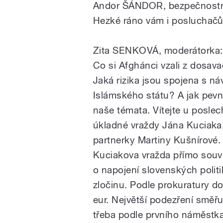
Andor ŠÁNDOR, bezpečnostn
Hezké ráno vám i posluchač
Zita SENKOVÁ, moderátorka:
Co si Afghánci vzali z dosav
Jaká rizika jsou spojena s n
Islámského státu? A jak pevné
naše témata. Vítejte u posle
úkladné vraždy Jána Kuciaka,
partnerky Martiny Kušnírové.
Kuciakova vražda přímo souvi
o napojení slovenských polit
zločinu. Podle prokuratury do
eur. Největší podezření směřu
třeba podle prvního náměstk