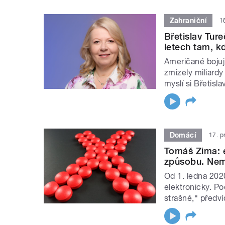
Zahraniční
1
Břetislav Tur
letech tam, k
Američané bojují
zmizely miliardy 
myslí si Břetisl
Domácí
17. p
Tomáš Zima: 
způsobu. Nem
Od 1. ledna 202
elektronicky. Po
strašné,“ předví