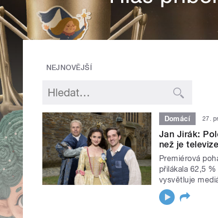
NEJNOVĚJŠÍ
Domácí
27. p
Jan Jirák: Po
než je televiz
Premiérová pohá
přilákala 62,5 %
vysvětluje mediá