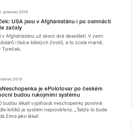
8. prosinec 2019
eček: USA jsou v Afghánistánu i po osmnácti
de začaly
 v Afghánistánu už skoro dvě desetiletí. V zemi
dolarů i tisíce lidských životů, a to zcela marně,
av Tureček.
rosinec 2019
eNeschopenka je ePolotovar po českém
ocní budou rukojmími systému
0 budou lékaři vyplňovat neschopenky povinně
dle kritiků je systém neprověřený. „Takže to bude
dá Zima jako lékař.