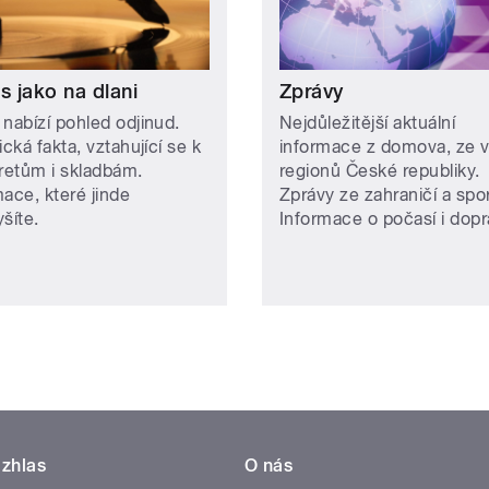
s jako na dlani
Zprávy
 nabízí pohled odjinud.
Nejdůležitější aktuální
ická fakta, vztahující se k
informace z domova, ze 
pretům i skladbám.
regionů České republiky.
mace, které jinde
Zprávy ze zahraničí a spor
šíte.
Informace o počasí i dopr
zhlas
O nás