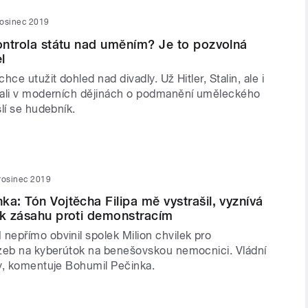
rosinec 2019
Kontrola státu nad uměním? Je to pozvolná
l
ce utužit dohled nad divadly. Už Hitler, Stalin, ale i
ali v moderních dějinách o podmanění uměleckého
lí se hudebník.
rosinec 2019
ka: Tón Vojtěcha Filipa mě vystrašil, vyznívá
 k zásahu proti demonstracím
epřímo obvinil spolek Milion chvilek pro
zeb na kyberútok na benešovskou nemocnici. Vládní
y, komentuje Bohumil Pečinka.