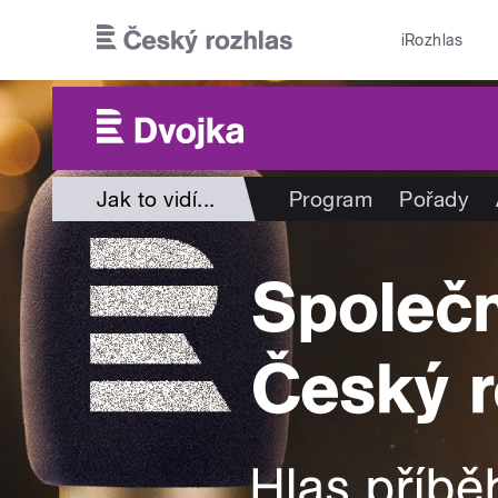
Přejít k hlavnímu obsahu
iRozhlas
Jak to vidí...
Program
Pořady