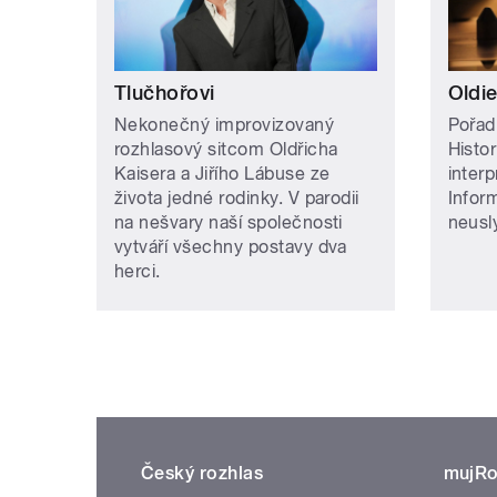
Tlučhořovi
Oldie
Nekonečný improvizovaný
Pořad
rozhlasový sitcom Oldřicha
Histor
Kaisera a Jiřího Lábuse ze
inter
života jedné rodinky. V parodii
Infor
na nešvary naší společnosti
neusly
vytváří všechny postavy dva
herci.
Český rozhlas
mujRo