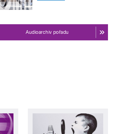
Audioarchiv pořadu
ní »