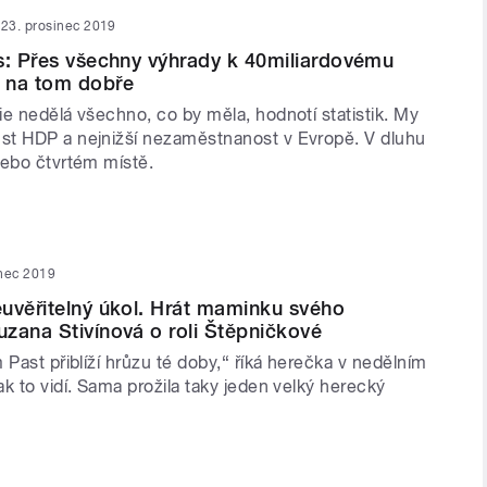
23. prosinec 2019
s: Přes všechny výhrady k 40miliardovému
 na tom dobře
e nedělá všechno, co by měla, hodnotí statistik. My
t HDP a nejnižší nezaměstnanost v Evropě. V dluhu
nebo čtvrtém místě.
inec 2019
uvěřitelný úkol. Hrát maminku svého
zana Stivínová o roli Štěpničkové
 Past přiblíží hrůzu té doby,“ říká herečka v nedělním
k to vidí. Sama prožila taky jeden velký herecký