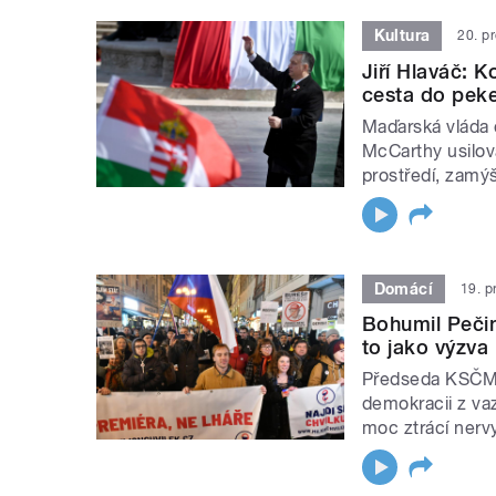
Kultura
20. p
Jiří Hlaváč: 
cesta do peke
Maďarská vláda ch
McCarthy usilov
prostředí, zamýš
Domácí
19. p
Bohumil Pečin
to jako výzva
Předseda KSČM n
demokracii z va
moc ztrácí nerv