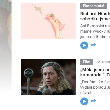
Ekonomické
Richard Hindl
schodku jsme
Ani Evropská uni
máme vysoký růs
jsme na třetím 
Film
22. pros
„Měla jsem ne
kamaráda.“ Zu
„Doufám, že film
vydání pořadu Ja
návrat.