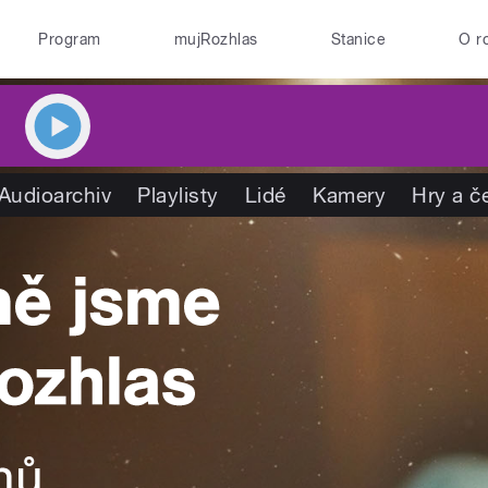
Program
mujRozhlas
Stanice
O r
Audioarchiv
Playlisty
Lidé
Kamery
Hry a č