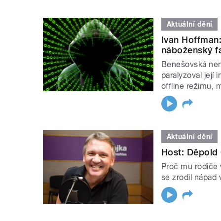
Aktuální dění
Ivan Hoffman:
náboženský f
Benešovská nemo
paralyzoval její
offline režimu, 
Aktuální dění
Host: Děpold 
Proč mu rodiče 
se zrodil nápad 