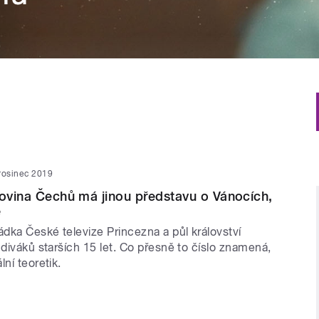
rosinec 2019
lovina Čechů má jinou představu o Vánocích,
e
dka České televize Princezna a půl království
 diváků starších 15 let. Co přesně to číslo znamená,
lní teoretik.