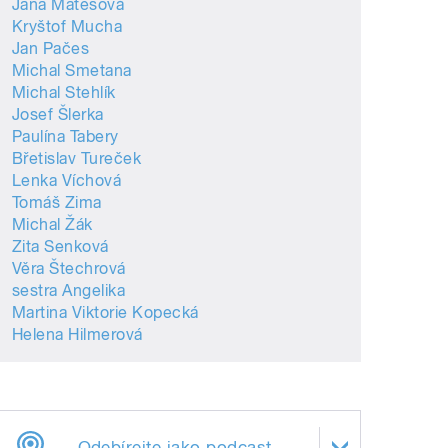
Jana Matesová
Kryštof Mucha
Jan Pačes
Michal Smetana
Michal Stehlík
Josef Šlerka
Paulína Tabery
Břetislav Tureček
Lenka Víchová
Tomáš Zima
Michal Žák
Zita Senková
Věra Štechrová
sestra Angelika
Martina Viktorie Kopecká
Helena Hilmerová
Odebírejte jako podcast