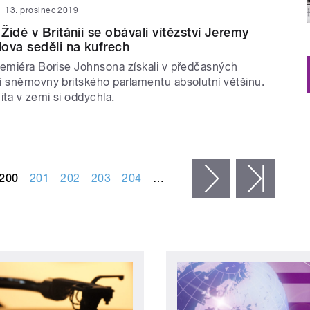
13. prosinec 2019
idé v Británii se obávali vítězství Jeremy
ova seděli na kufrech
remiéra Borise Johnsona získali v předčasných
í sněmovny britského parlamentu absolutní většinu.
ta v zemi si oddychla.
200
201
202
203
204
…
následující ›
posled