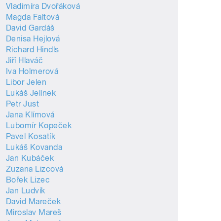
Vladimíra Dvořáková
Magda Faltová
David Gardáš
Denisa Hejlová
Richard Hindls
Jiří Hlaváč
Iva Holmerová
Libor Jelen
Lukáš Jelínek
Petr Just
Jana Klímová
Lubomír Kopeček
Pavel Kosatík
Lukáš Kovanda
Jan Kubáček
Zuzana Lizcová
Bořek Lizec
Jan Ludvík
David Mareček
Miroslav Mareš