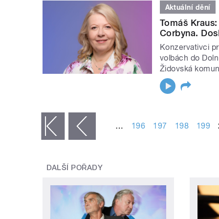
Aktuální dění
Tomáš Kraus: Ž
Corbyna. Dosl
Konzervativci p
volbách do Doln
Židovská komuni
STRÁNKY
…
196
197
198
199
« první
‹ předchozí
DALŠÍ POŘADY