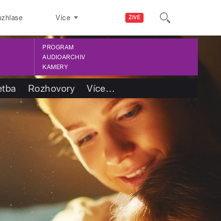
ozhlase
Více
ŽIVĚ
PROGRAM
AUDIOARCHIV
KAMERY
etba
Rozhovory
Více
…