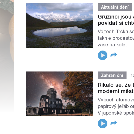
Aktuální dění
Gruzínci jsou 
povídat si cht
Vojtěch Trčka se
takhle procesto
zase na kole.
Zahraniční
1
Říkalo se, že
moderní měst
Výbuch atomové
papírový jeřáb 
V japonské spole