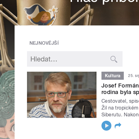
NEJNOVĚJŠÍ
Kultura
25. s
Josef Formánek
rodina byla s
Cestovatel, spi
Žil na tropické
Siberutu. Nakone