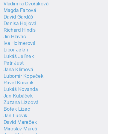
Vladimíra Dvořáková
Magda Faltová
David Gardáš
Denisa Hejlová
Richard Hindls
Jiří Hlaváč
Iva Holmerová
Libor Jelen
Lukáš Jelínek
Petr Just
Jana Klímová
Lubomír Kopeček
Pavel Kosatík
Lukáš Kovanda
Jan Kubáček
Zuzana Lizcová
Bořek Lizec
Jan Ludvík
David Mareček
Miroslav Mareš