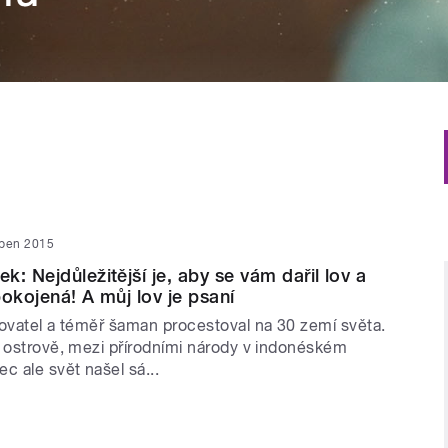
rpen 2015
: Nejdůležitější je, aby se vám dařil lov a
pokojená! A můj lov je psaní
sovatel a téměř šaman procestoval na 30 zemí světa.
m ostrově, mezi přírodními národy v indonéském
c ale svět našel sá...