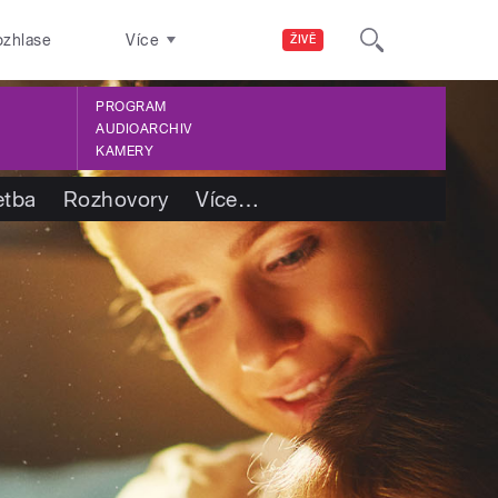
ozhlase
Více
ŽIVĚ
PROGRAM
AUDIOARCHIV
KAMERY
etba
Rozhovory
Více
…