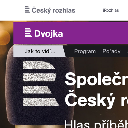
Přejít k hlavnímu obsahu
iRozhlas
Jak to vidí...
Program
Pořady