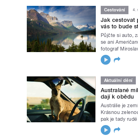
Cestování
4.
Jak cestovat 
vás to bude s
Půjčte si auto, 
se ani Američanů
fotograf Mirosla
Aktuální dění
Australané mil
dají k obědu
Austrálie je zem
Krásnou zelenou
pak je tady rud