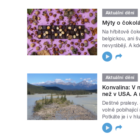
Aktuální dění
Mýty o čokolá
Na hřbitově čok
belgickou, ani š
nevyrábějí. A kd
Aktuální dění
Konvalina: V 
než v USA. A 
Deštné pralesy. 
volně pobíhající
Potkáte je i v hl