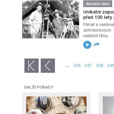
Aktuální dění
Unikátní zap
před 100 lety 
Filmař a cestov
Johnsonových. Ti 
natáčeli filmy.
STRÁNKY
…
246
247
248
24
« první
‹ předchozí
DALŠÍ POŘADY