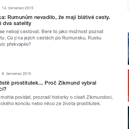
14. červenec 2015
ka: Rumunům nevadilo, že mají blátivé cesty.
 dva satelity
 se nebojí cestovat. Bere to jako možnost poznat
itu. Co jí na jejích cestách po Rumunsku, Rusku
víc překvapilo?
6. červenec 2015
stě prostitutek... Proč Zikmund vybral
ci?
ohla povídat, prozradí historky o císaři Zikmundovi,
ického koncilu nebo něco ze života prostitutek.