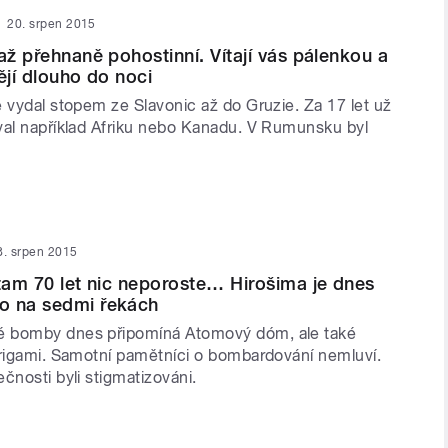
20. srpen 2015
až přehnaně pohostinní. Vítají vás pálenkou a
ějí dlouho do noci
 vydal stopem ze Slavonic až do Gruzie. Za 17 let už
val například Afriku nebo Kanadu. V Rumunsku byl
8. srpen 2015
 tam 70 let nic neporoste… Hirošima je dnes
o na sedmi řekách
 bomby dnes připomíná Atomový dóm, ale také
origami. Samotní pamětníci o bombardování nemluví.
čnosti byli stigmatizováni.