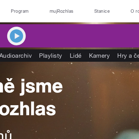
Program
mujRozhlas
Stanice
O r
Audioarchiv
Playlisty
Lidé
Kamery
Hry a č