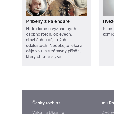
Příběhy z kalendáře
Hvěz
Netradičně o významných
Příbě
osobnostech, objevech,
komik
stavbách a dějinných
událostech. Nečekejte lekci z
dějepisu, ale zábavný příběh,
který chcete slyšet.
Český rozhlas
mujRo
Válka na Ukrajině
Živé v