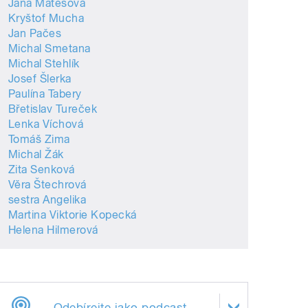
Jana Matesová
Kryštof Mucha
Jan Pačes
Michal Smetana
Michal Stehlík
Josef Šlerka
Paulína Tabery
Břetislav Tureček
Lenka Víchová
Tomáš Zima
Michal Žák
Zita Senková
Věra Štechrová
sestra Angelika
Martina Viktorie Kopecká
Helena Hilmerová
Odebírejte jako podcast