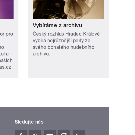
Vybíráme z archivu
tor pro
Český rozhlas Hradec Králové
vybírá nejrůznější perly ze
ho
svého bohatého hudebního
ol a
archivu.
našich
as.cz.
Sledujte nás