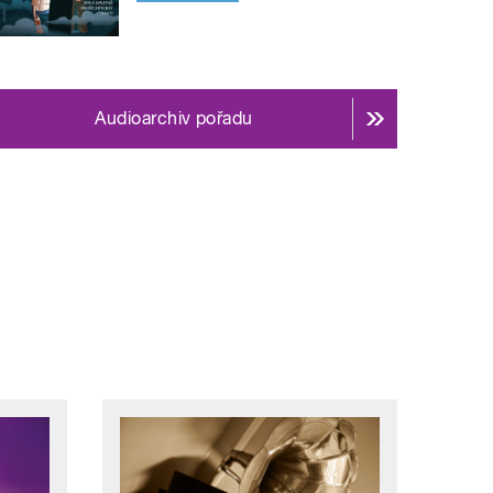
Audioarchiv pořadu
 »