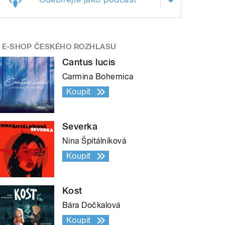
E-SHOP ČESKÉHO ROZHLASU
Cantus lucis
Carmina Bohemica
Koupit
Severka
Nina Špitálníková
Koupit
Kost
Bára Dočkalová
Koupit