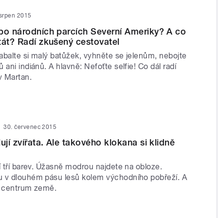
 srpen 2015
po národních parcích Severní Ameriky? A co
tát? Radí zkušený cestovatel
zabalte si malý batůžek, vyhněte se jelenům, nebojte
 ani indiánů. A hlavně: Nefoťte selfie! Co dál radí
v Martan.
30. červenec 2015
ují zvířata. Ale takového klokana si klidně
í tří barev. Úžasně modrou najdete na obloze.
 v dlouhém pásu lesů kolem východního pobřeží. A
é centrum země.