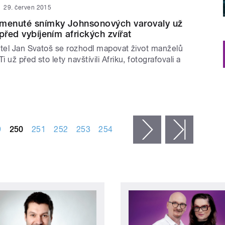
29. červen 2015
omenuté snímky Johnsonových varovaly už
před vybíjením afrických zvířat
atel Jan Svatoš se rozhodl mapovat život manželů
už před sto lety navštívili Afriku, fotografovali a
9
250
251
252
253
254
následující ›
poslední