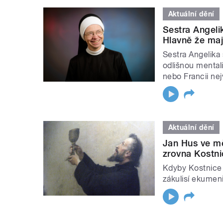
Aktuální dění
Sestra Angeli
Hlavně že mají
Sestra Angelika
odlišnou mental
nebo Francii nej
Aktuální dění
Jan Hus ve mě
zrovna Kostni
Kdyby Kostnice m
zákulisí ekumen