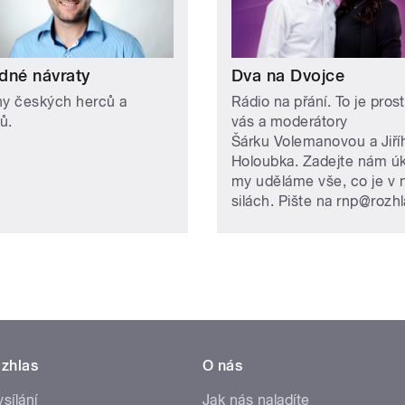
dné návraty
Dva na Dvojce
hy českých herců a
Rádio na přání. To je pros
ů.
vás a moderátory
Šárku Volemanovou a Jiří
Holoubka. Zadejte nám úk
my uděláme vše, co je v 
silách. Pište na rnp@rozhl
zhlas
O nás
ysílání
Jak nás naladíte