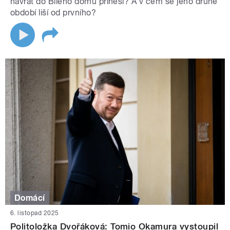
návrat do Bílého domu přinesl? A v čem se jeho druhé
období liší od prvního?
Domácí
6. listopad 2025
Politoložka Dvořáková: Tomio Okamura vystoupil