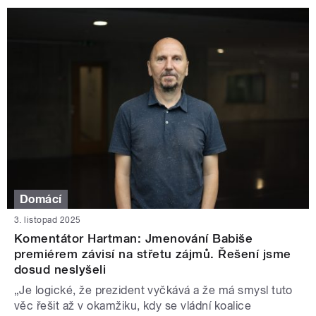
Domácí
3. listopad 2025
Komentátor Hartman: Jmenování Babiše
premiérem závisí na střetu zájmů. Řešení jsme
dosud neslyšeli
„Je logické, že prezident vyčkává a že má smysl tuto
věc řešit až v okamžiku, kdy se vládní koalice