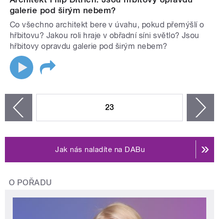
galerie pod širým nebem?
Co všechno architekt bere v úvahu, pokud přemýšlí o
hřbitovu? Jakou roli hraje v obřadní síni světlo? Jsou
hřbitovy opravdu galerie pod širým nebem?
STRÁNKY
23
n
zí
Jak nás naladíte na DABu
O POŘADU