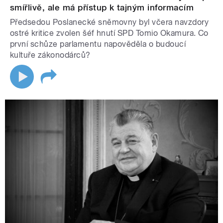
smířlivě, ale má přístup k tajným informacím
Předsedou Poslanecké sněmovny byl včera navzdory
ostré kritice zvolen šéf hnutí SPD Tomio Okamura. Co
první schůze parlamentu napověděla o budoucí
kultuře zákonodárců?