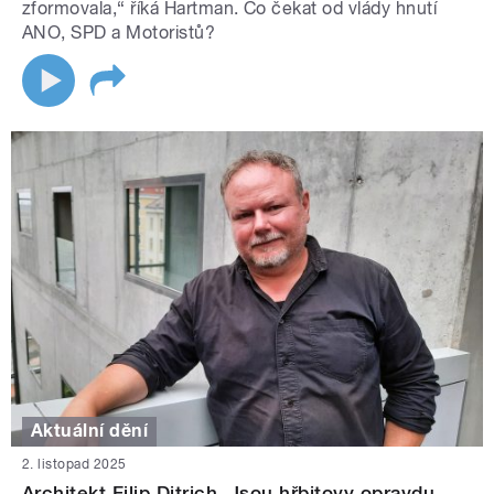
zformovala,“ říká Hartman. Co čekat od vlády hnutí
ANO, SPD a Motoristů?
Aktuální dění
2. listopad 2025
Architekt Filip Ditrich. Jsou hřbitovy opravdu