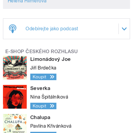
Helena Hilmerová
Odebírejte jako podcast
E-SHOP ČESKÉHO ROZHLASU
Limonádový Joe
Jiří Brdečka
Koupit
Severka
Nina Špitálníková
Koupit
Chalupa
Pavlína Křivánková