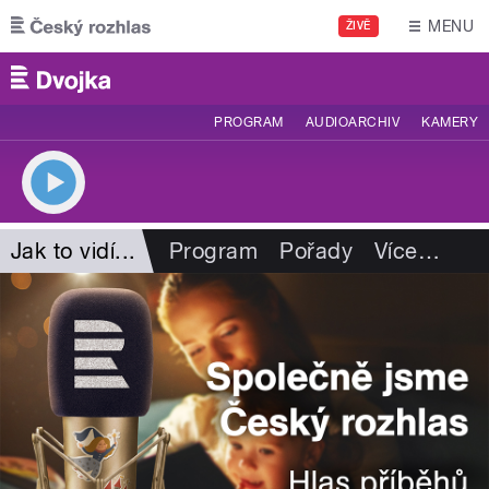
Přejít k hlavnímu obsahu
MENU
ŽIVĚ
PROGRAM
AUDIOARCHIV
KAMERY
Jak to vidí...
Program
Pořady
Více
…