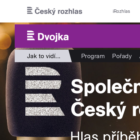
Přejít k hlavnímu obsahu
iRozhlas
Jak to vidí...
Program
Pořady