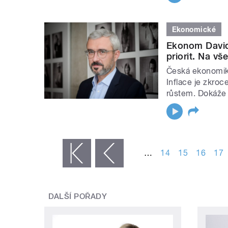
Ekonomické
Ekonom David 
priorit. Na vš
Česká ekonomika 
Inflace je zkro
růstem. Dokáže s
STRÁNKY
…
14
15
16
17
« první
‹ předchozí
DALŠÍ POŘADY