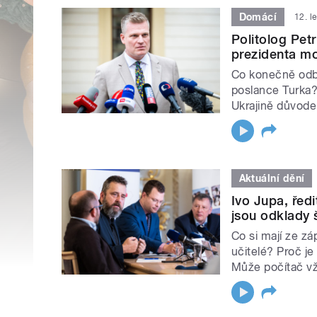
Domácí
12. l
Politolog Pet
prezidenta mo
Co konečně odbl
poslance Turka?
Ukrajině důvode
Aktuální dění
Ivo Jupa, řed
jsou odklady
Co si mají ze záp
učitelé? Proč j
Může počítač vž