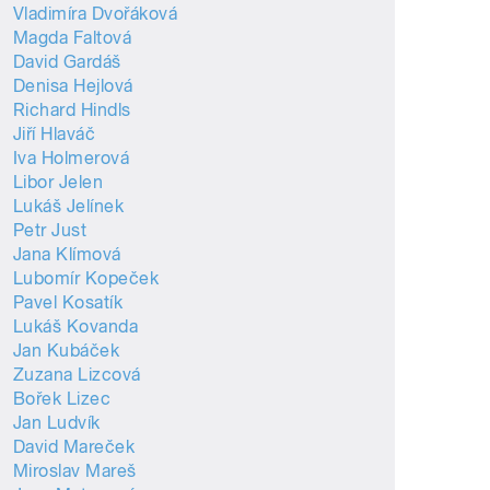
Vladimíra Dvořáková
Magda Faltová
David Gardáš
Denisa Hejlová
Richard Hindls
Jiří Hlaváč
Iva Holmerová
Libor Jelen
Lukáš Jelínek
Petr Just
Jana Klímová
Lubomír Kopeček
Pavel Kosatík
Lukáš Kovanda
Jan Kubáček
Zuzana Lizcová
Bořek Lizec
Jan Ludvík
David Mareček
Miroslav Mareš