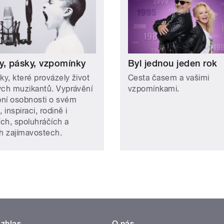
y, pásky, vzpomínky
Byl jednou jeden rok
ky, které provázely život
Cesta časem a vašimi
ých muzikantů. Vyprávění
vzpomínkami.
ní osobnosti o svém
, inspiraci, rodině i
ích, spoluhráčích a
ch zajímavostech.
zhlas
O nás