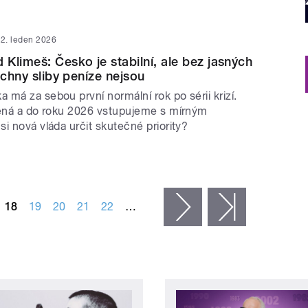
2. leden 2026
Klimeš: Česko je stabilní, ale bez jasných
echny sliby peníze nejsou
má za sebou první normální rok po sérii krizí.
cená a do roku 2026 vstupujeme s mírným
i nová vláda určit skutečné priority?
18
19
20
21
22
…
následující ›
poslední »