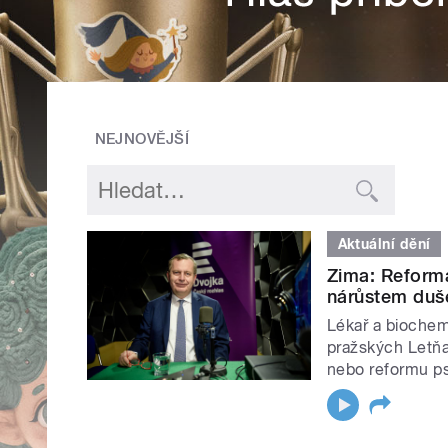
NEJNOVĚJŠÍ
Aktuální dění
Zima: Reforma
nárůstem duše
Lékař a bioche
pražských Letňan
nebo reformu ps