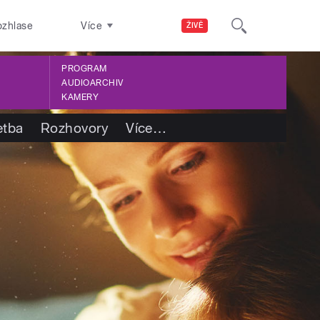
ozhlase
Více
ŽIVĚ
PROGRAM
AUDIOARCHIV
KAMERY
etba
Rozhovory
Více
…