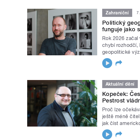
Zahraniční
7
Politický geog
funguje jako s
Rok 2026 začal 
chybí rozhodčí, 
geopolitické vý
Aktuální dění
Kopeček: Česk
Pestrost vládn
Proč lze očekáv
ještě méně čite
jak číst americ