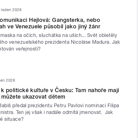
. leden 2026
omunikaci Hejlová: Gangsterka, nebo
h ve Venezuele působil jako jiný žánr
maska na očích, sluchátka na uších... Svět obletěly
ého venezuelského prezidenta Nicoláse Madura. Jak
ntován veřejnosti?
den 2026
 k politické kultuře v Česku: Tam nahoře mají
ré můžete ukazovat dětem
abiš předal prezidentu Petru Pavlovi nominaci Filipa
nistra. Ten jej však i nadále odmítá jmenovat. Jak
vé situace?