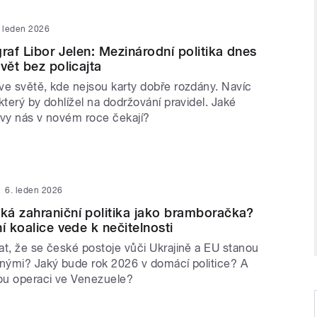
. leden 2026
raf Libor Jelen: Mezinárodní politika dnes
vět bez policajta
ve světě, kde nejsou karty dobře rozdány. Navíc
který by dohlížel na dodržování pravidel. Jaké
zvy nás v novém roce čekají?
6. leden 2026
á zahraniční politika jako bramboračka?
í koalice vede k nečitelnosti
at, že se české postoje vůči Ukrajině a EU stanou
lnými? Jaký bude rok 2026 v domácí politice? A
kou operaci ve Venezuele?