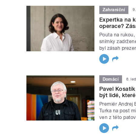
Zahraniční
9
Expertka na k
operace? Zása
Pouta na rukou, 
snímky zadržen
byl zásah preze
Domácí
8. le
Pavel Kosatík
být lidé, kte
Premiér Andrej B
Turka na post mi
ven z této pato