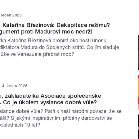
. leden 2026
 Kateřina Březinová: Dekapitace režimu?
gument proti Madurovi moc nedrží
tka Kateřina Březinová probírá okolnosti únosu
iktátora Madura do Spojených států. Co jím sleduje
ůže ve Venezuele přebrat moc?
4. leden 2026
á, zakladatelka Asociace společenské
 Co je úkolem vyslance dobré vůle?
lance dobré vůle? Patří k naší národní povaze, že se
t? S jakými inspirativními příběhy dárcovství se
osledních 10 let?