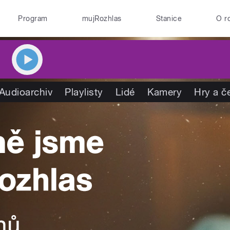
Program
mujRozhlas
Stanice
O r
Audioarchiv
Playlisty
Lidé
Kamery
Hry a č