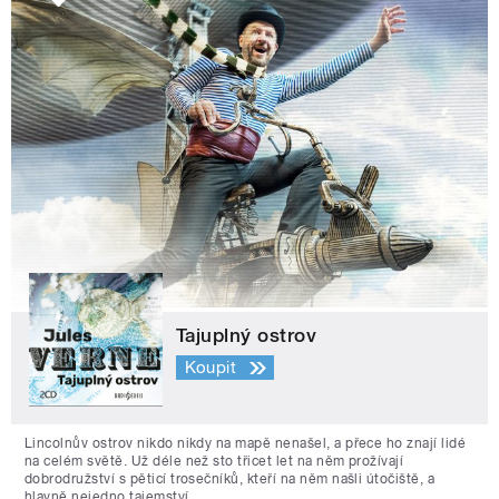
Tajuplný ostrov
Koupit
Lincolnův ostrov nikdo nikdy na mapě nenašel, a přece ho znají lidé
na celém světě. Už déle než sto třicet let na něm prožívají
dobrodružství s pěticí trosečníků, kteří na něm našli útočiště, a
hlavně nejedno tajemství.