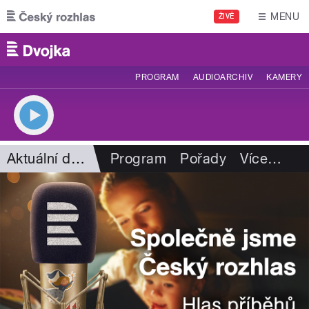
Přejít k hlavnímu obsahu
MENU
ŽIVĚ
PROGRAM
AUDIOARCHIV
KAMERY
Aktuální dění
Program
Pořady
Více
…