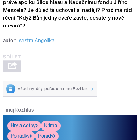
právě spolku Silou hlasu a Nadačnímu fondu Jiřího
Menzela? Je důležité uchovat si naději? Proč má rád
rčení "Když Bůh jedny dveře zavře, desatery nové
otevírá"?
autor:
sestra Angelika
Všechny díly pořadu na mujRozhlas
mujRozhlas
Hry a četby
Krimi
Pohádky
Pořady