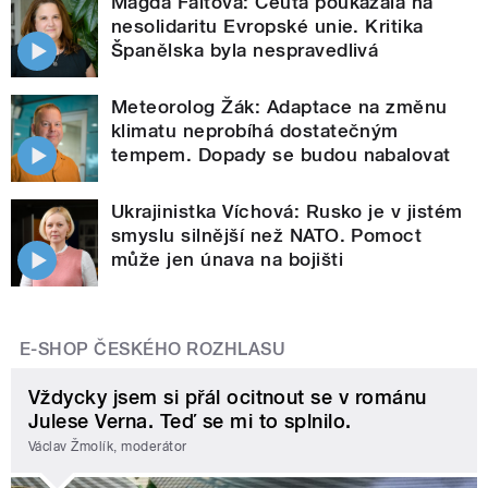
Magda Faltová: Ceuta poukázala na
nesolidaritu Evropské unie. Kritika
Španělska byla nespravedlivá
Meteorolog Žák: Adaptace na změnu
klimatu neprobíhá dostatečným
tempem. Dopady se budou nabalovat
Ukrajinistka Víchová: Rusko je v jistém
smyslu silnější než NATO. Pomoct
může jen únava na bojišti
E-SHOP ČESKÉHO ROZHLASU
Vždycky jsem si přál ocitnout se v románu
Julese Verna. Teď se mi to splnilo.
Václav Žmolík, moderátor