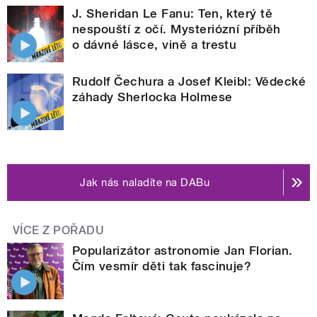
J. Sheridan Le Fanu: Ten, který tě
nespouští z očí. Mysteriózní příběh
o dávné lásce, vině a trestu
Rudolf Čechura a Josef Kleibl: Vědecké
záhady Sherlocka Holmese
Jak nás naladíte na DABu
VÍCE Z POŘADU
Popularizátor astronomie Jan Florian.
Čím vesmír děti tak fascinuje?