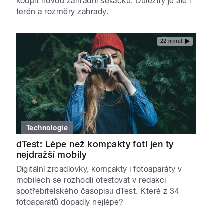
koupit novou zahradní sekačku. Důležitý je ale i
terén a rozměry zahrady.
22 minut
Technologie
dTest: Lépe než kompakty fotí jen ty
nejdražší mobily
Digitální zrcadlovky, kompakty i fotoaparáty v
mobilech se rozhodli otestovat v redakci
spotřebitelského časopisu dTest. Které z 34
fotoaparátů dopadly nejlépe?