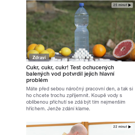
25 minut
Zdraví
Cukr, cukr, cukr! Test ochucených
balených vod potvrdil jejich hlavní
problém
Máte před sebou náročný pracovní den, a tak si
ho chcete trochu zpříjemnit. Koupě vody s
oblíbenou příchutí se zdá být tím nejmenším
hříchem. Jenže zdání klame.
22 minut