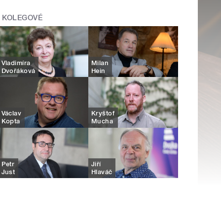
KOLEGOVÉ
Vladimíra
Milan
Dvořáková
Hein
Václav
Kryštof
Kopta
Mucha
Petr
Jiří
Just
Hlaváč