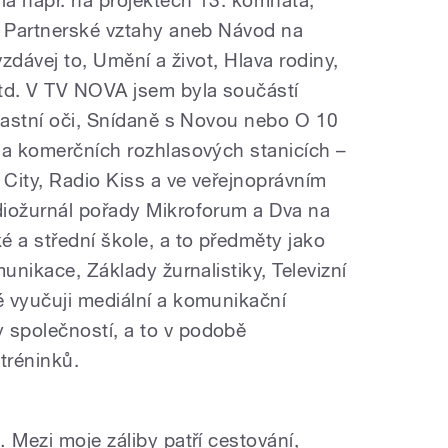
, Partnerské vztahy aneb Návod na
vzdávej to, Umění a život, Hlava rodiny,
d. V TV NOVA jsem byla součástí
vlastní oči, Snídaně s Novou nebo O 10
na komerčních rozhlasových stanicích –
 City, Radio Kiss a ve veřejnoprávním
diožurnál pořady Mikroforum a Dva na
é a střední škole, a to předměty jako
unikace, Základy žurnalistiky, Televizní
 vyučuji mediální a komunikační
společností, a to v podobě
tréninků.
 Mezi moje záliby patří cestování,