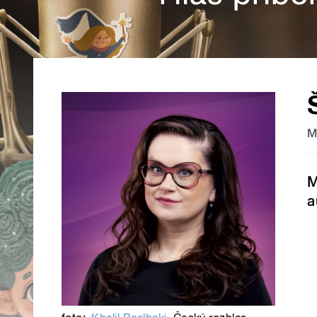
M
M
a