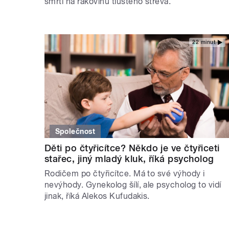
smrtí na rakovinu tlustého střeva.
22 minut
Společnost
Děti po čtyřicítce? Někdo je ve čtyřiceti
stařec, jiný mladý kluk, říká psycholog
Rodičem po čtyřicítce. Má to své výhody i
nevýhody. Gynekolog šílí, ale psycholog to vidí
jinak, říká Alekos Kufudakis.