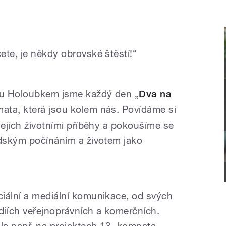
ete, je někdy obrovské štěstí!“
kou Holoubkem jsme každý den „
Dva na
ata, která jsou kolem nás. Povídáme si
jejich životními příběhy a pokoušíme se
idským počínáním a životem jako
iální a mediální komunikace, od svých
édiích veřejnoprávních a komerčních.
la např. na projektech 13. komnata,