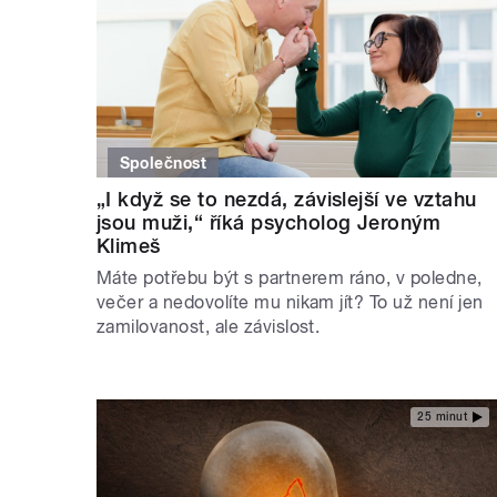
Společnost
„I když se to nezdá, závislejší ve vztahu
jsou muži,“ říká psycholog Jeroným
Klimeš
Máte potřebu být s partnerem ráno, v poledne,
večer a nedovolíte mu nikam jít? To už není jen
zamilovanost, ale závislost.
25 minut