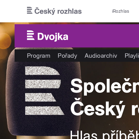
Přejít k hlavnímu obsahu
iRozhlas
Program
Pořady
Audioarchiv
Playl