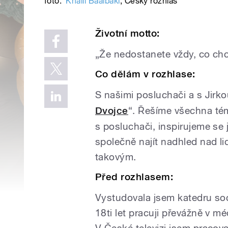
foto:
Khalil Baalbaki
,
Český rozhlas
Životní motto:
„Že nedostanete vždy, co chc
Co dělám v rozhlase:
S našimi posluchači a s Jir
Dvojce
“. Řešíme všechna tém
s posluchači, inspirujeme se 
společně najít nadhled nad l
takovým.
Před rozhlasem:
Vystudovala jsem katedru soc
18ti let pracuji převážně v m
V České televizi jsem pracova