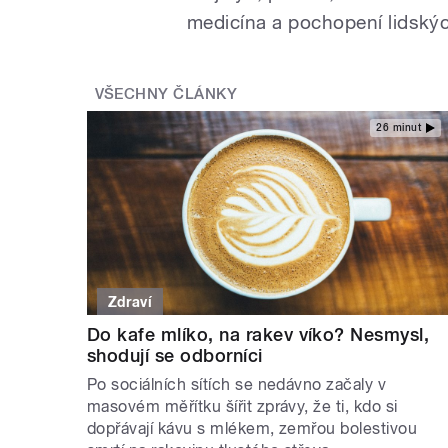
medicína a pochopení lidskýc
VŠECHNY ČLÁNKY
26 minut
Zdraví
Do kafe mlíko, na rakev víko? Nesmysl,
shodují se odborníci
Po sociálních sítích se nedávno začaly v
masovém měřítku šířit zprávy, že ti, kdo si
dopřávají kávu s mlékem, zemřou bolestivou