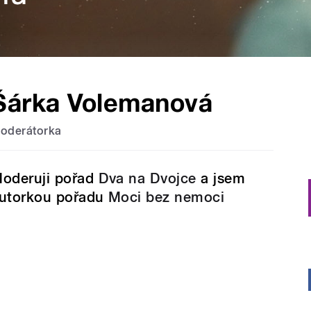
Šárka Volemanová
oderátorka
oderuji pořad
Dva na Dvojce
a jsem
utorkou pořadu
Moci bez nemoci