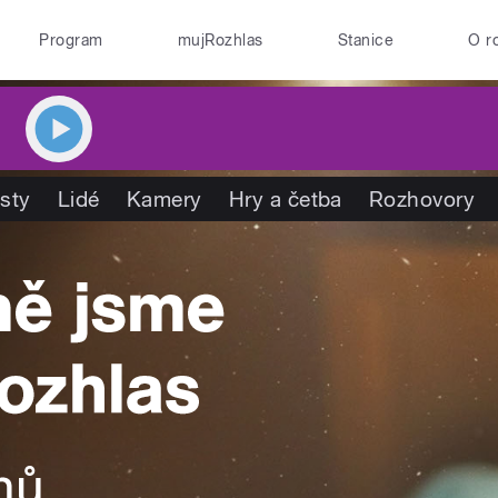
Program
mujRozhlas
Stanice
O r
isty
Lidé
Kamery
Hry a četba
Rozhovory