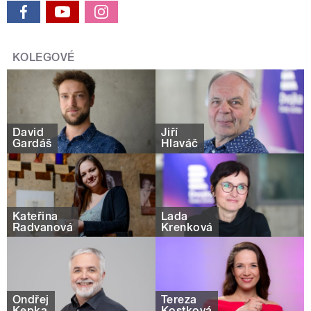
KOLEGOVÉ
David
Jiří
Gardáš
Hlaváč
Kateřina
Lada
Radvanová
Krenková
Ondřej
Tereza
Kepka
Kostková