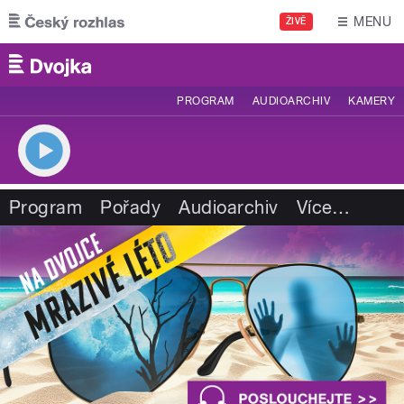
Přejít k hlavnímu obsahu
MENU
ŽIVĚ
PROGRAM
AUDIOARCHIV
KAMERY
Program
Pořady
Audioarchiv
Více
…