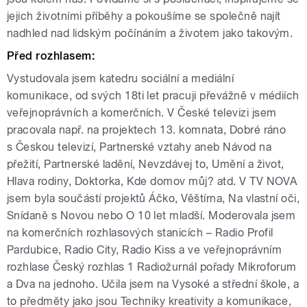
jejich životními příběhy a pokoušíme se společně najít
nadhled nad lidským počínáním a životem jako takovým.
Před rozhlasem:
Vystudovala jsem katedru sociální a mediální
komunikace, od svých 18ti let pracuji převážně v médiích
veřejnoprávních a komerčních. V České televizi jsem
pracovala např. na projektech 13. komnata, Dobré ráno
s Českou televizí, Partnerské vztahy aneb Návod na
přežití, Partnerské ladění, Nevzdávej to, Umění a život,
Hlava rodiny, Doktorka, Kde domov můj? atd. V TV NOVA
jsem byla součástí projektů Áčko, Věštírna, Na vlastní oči,
Snídaně s Novou nebo O 10 let mladší. Moderovala jsem
na komerčních rozhlasových stanicích – Radio Profil
Pardubice, Radio City, Radio Kiss a ve veřejnoprávním
rozhlase Český rozhlas 1 Radiožurnál pořady Mikroforum
a Dva na jednoho. Učila jsem na Vysoké a střední škole, a
to předměty jako jsou Techniky kreativity a komunikace,