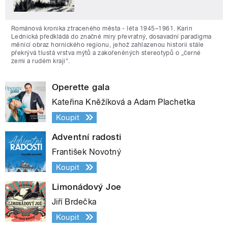
Románová kronika ztraceného města - léta 1945–1961. Karin
Lednická předkládá do značné míry převratný, dosavadní paradigma
měnící obraz hornického regionu, jehož zahlazenou historii stále
překrývá tlustá vrstva mýtů a zakořeněných stereotypů o „černé
zemi a rudém kraji“.
Operette gala
Kateřina Kněžíková a Adam Plachetka
Koupit
Adventní radosti
František Novotný
Koupit
Limonádový Joe
Jiří Brdečka
Koupit