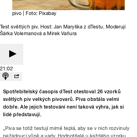
pivo | Foto: Pixabay
Test světlých piv. Host: Jan Maryška z dTestu. Moderují
Šárka Volemanová a Mirek Vaňura
21:02
Spotřebitelský časopis dTest otestoval 26 vzorků
světlých piv velkých pivovarů. Piva obstála velmi
dobře. Ale jejich testování není taková výhra, jak si
lidé představují.
„Piva se totiž testují mírně teplá, aby se v nich rozvinuly
nežádoucí vůně a vady. Hodnotitelé u každého vzorku