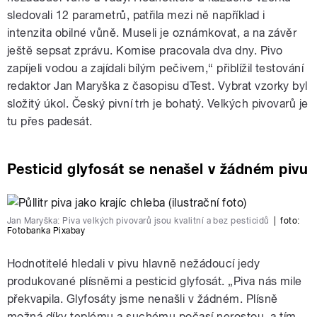
sledovali 12 parametrů, patřila mezi ně například i
intenzita obilné vůně. Museli je oznámkovat, a na závěr
ještě sepsat zprávu. Komise pracovala dva dny. Pivo
zapíjeli vodou a zajídali bílým pečivem,“ přiblížil testování
redaktor Jan Maryška z časopisu dTest. Vybrat vzorky byl
složitý úkol. Český pivní trh je bohatý. Velkých pivovarů je
tu přes padesát.
Pesticid glyfosát se nenašel v žádném pivu
Jan Maryška: Piva velkých pivovarů jsou kvalitní a bez pesticidů
|
foto:
Fotobanka Pixabay
Hodnotitelé hledali v pivu hlavně nežádoucí jedy
produkované plísněmi a pesticid glyfosát. „Piva nás mile
překvapila. Glyfosáty jsme nenašli v žádném. Plísně
možná díky teplému a suchému počasí nerostou, a tím