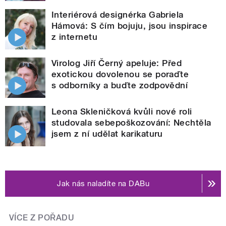
Interiérová designérka Gabriela
Hámová: S čím bojuju, jsou inspirace
z internetu
Virolog Jiří Černý apeluje: Před
exotickou dovolenou se poraďte
s odborníky a buďte zodpovědní
Leona Skleničková kvůli nové roli
studovala sebepoškozování: Nechtěla
jsem z ní udělat karikaturu
Jak nás naladíte na DABu
VÍCE Z POŘADU