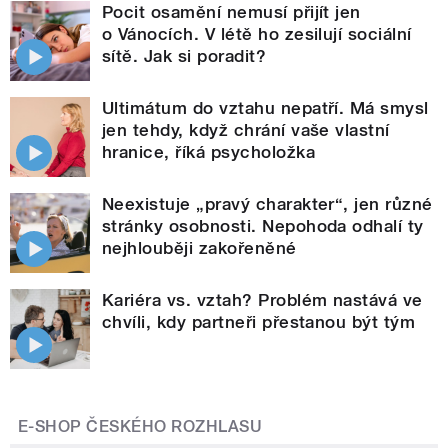
Pocit osamění nemusí přijít jen
o Vánocích. V létě ho zesilují sociální
sítě. Jak si poradit?
Ultimátum do vztahu nepatří. Má smysl
jen tehdy, když chrání vaše vlastní
hranice, říká psycholožka
Neexistuje „pravý charakter“, jen různé
stránky osobnosti. Nepohoda odhalí ty
nejhlouběji zakořeněné
Kariéra vs. vztah? Problém nastává ve
chvíli, kdy partneři přestanou být tým
E-SHOP ČESKÉHO ROZHLASU