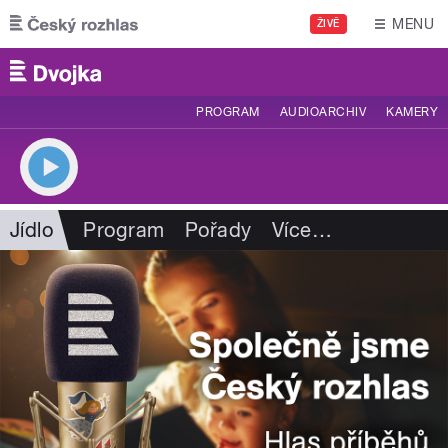
Přejít k hlavnímu obsahu
MENU
ŽIVĚ
PROGRAM
AUDIOARCHIV
KAMERY
Jídlo
Program
Pořady
Více
…