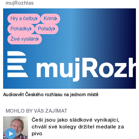
mujRozhlas
Hry a četby
Krimi
Pohádky
Pořady
Živé vysílání
Audiosvět Českého rozhlasu na jednom místě
MOHLO BY VÁS ZAJÍMAT
Češi jsou jako sládkové vynikající,
chválí své kolegy držitel medaile za
pivo