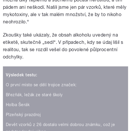
pádem ani neškodí. Našli jsme jen pár vzorků, které měly
mykotoxiny, ale v tak malém množství, že by to nikoho
neohrozilo.“
Zkoušky také ukázaly, že obsah alkoholu uvedený na
etiketě, skutečně „sedí“. V případech, kdy se údaj lišil s
realitou, tak se rozdíl vešel do povolené půlprocentní
odchylky.
Výsledek testu:
O první místo se dělí trojice značek:
Březňák, ležák ze staré školy
Holba Šerák
Plzeňský prazdroj
Devět vzorků z 26 dostalo velmi dobrou známku, což je