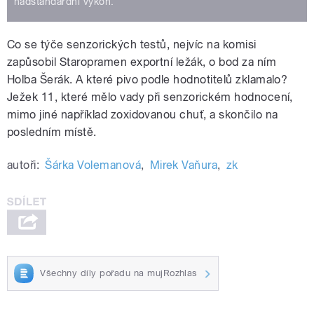
nadstandardní výkon.
Co se týče senzorických testů, nejvíc na komisi
zapůsobil Staropramen exportní ležák, o bod za ním
Holba Šerák. A které pivo podle hodnotitelů zklamalo?
Ježek 11, které mělo vady při senzorickém hodnocení,
mimo jiné například zoxidovanou chuť, a skončilo na
posledním místě.
autoři:
Šárka Volemanová
,
Mirek Vaňura
,
zk
Všechny díly pořadu na mujRozhlas