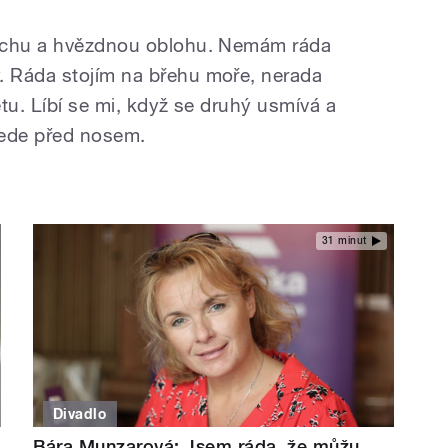
prchu a hvězdnou oblohu. Nemám ráda
 Ráda stojím na břehu moře, nerada
tu. Líbí se mi, když se druhý usmívá a
ujede před nosem.
31 minut
Divadlo
Bára Munzarová: Jsem ráda, že můžu