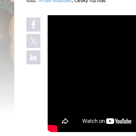
foto:
Khalil Baalbaki
,
Český rozhlas
Český rozhlas Dvojka - Blí