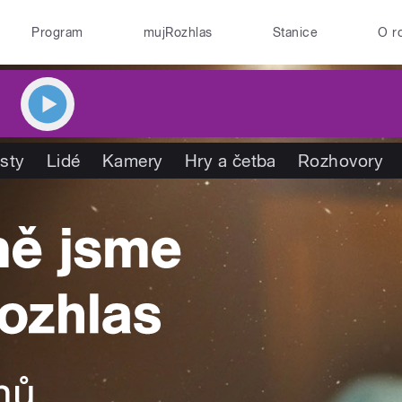
Program
mujRozhlas
Stanice
O r
isty
Lidé
Kamery
Hry a četba
Rozhovory