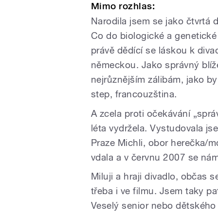
Mimo rozhlas:
Narodila jsem se jako čtvrtá 
Co do biologické a genetické
právě dědící se láskou k diva
německou. Jako správný blíže
nejrůznějším zálibám, jako byl 
step, francouzština.
A zcela proti očekávání „spr
léta vydržela. Vystudovala j
Praze Michli, obor herečka/m
vdala a v červnu 2007 se nám
Miluji a hraji divadlo, občas s
třeba i ve filmu. Jsem taky pa
Veselý senior nebo dětského