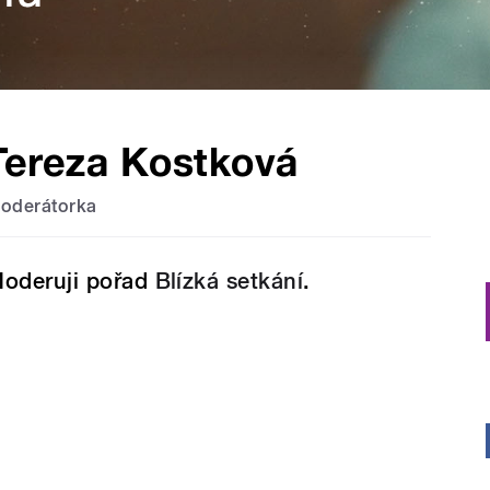
Tereza Kostková
oderátorka
oderuji pořad
Blízká setkání
.