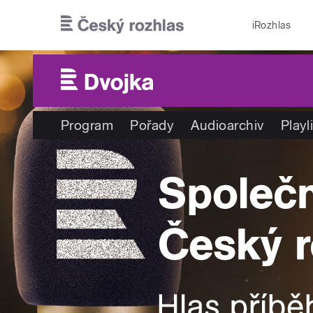
Přejít k hlavnímu obsahu
iRozhlas
Program
Pořady
Audioarchiv
Playl