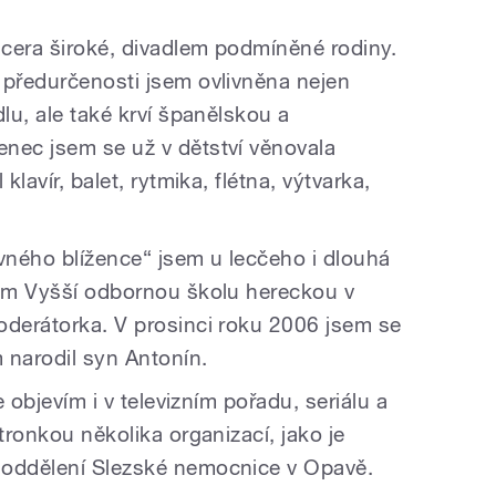
dcera široké, divadlem podmíněné rodiny.
 předurčenosti jsem ovlivněna nejen
dlu, ale také krví španělskou a
nec jsem se už v dětství věnovala
klavír, balet, rytmika, flétna, výtvarka,
ávného blížence“ jsem u lecčeho i dlouhá
sem Vyšší odbornou školu hereckou v
oderátorka. V prosinci roku 2006 jsem se
 narodil syn Antonín.
e objevím i v televizním pořadu, seriálu a
tronkou několika organizací, jako je
 oddělení Slezské nemocnice v Opavě.