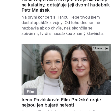
ne kulatiny, odtajňuje její dvorní hudebník
Petr Malásek
Na první koncert s Hanou Hegerovou jsem
dostal opušťák z vojny. Od toho dne se mě
nezbavila až do chvíle, než skončila se
zpíváním, tvrdí s nadsázkou známý klavírista.
29 minut
Film
Irena Pavlásková: Film Pražské orgie
nejsou jen bujaré neřesti