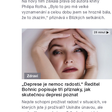
Na nový film získala práva od autora knihy
Philipa Rotha. „Bylo to pro mě velké
vyznamenání a celou dobu jsem se hrozně bála,
že to zkazím,“ přiznává v Blízkých setkáních.
28 minut
Zdraví
„Deprese je nemoc radosti.“ Ředitel
Bohnic popisuje tři příznaky, jak
skutečnou depresi poznat
Nejste schopni prožívat radost v situacích, ve
kterých jste ji prožívali? Usínáte únavou, ale