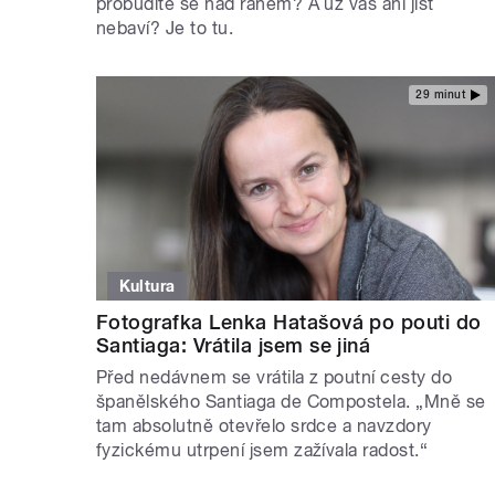
probudíte se nad ránem? A už vás ani jíst
nebaví? Je to tu.
29 minut
Kultura
Fotografka Lenka Hatašová po pouti do
Santiaga: Vrátila jsem se jiná
Před nedávnem se vrátila z poutní cesty do
španělského Santiaga de Compostela. „Mně se
tam absolutně otevřelo srdce a navzdory
fyzickému utrpení jsem zažívala radost.“