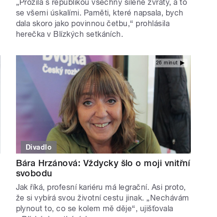
„Prožila s republikou všechny šílené zvraty, a to
se všemi úskalími. Paměti, které napsala, bych
dala skoro jako povinnou četbu,“ prohlásila
herečka v Blízkých setkáních.
26 minut
Divadlo
Bára Hrzánová: Vždycky šlo o moji vnitřní
svobodu
Jak říká, profesní kariéru má legrační. Asi proto,
že si vybírá svou životní cestu jinak. „Nechávám
plynout to, co se kolem mě děje“, ujišťovala