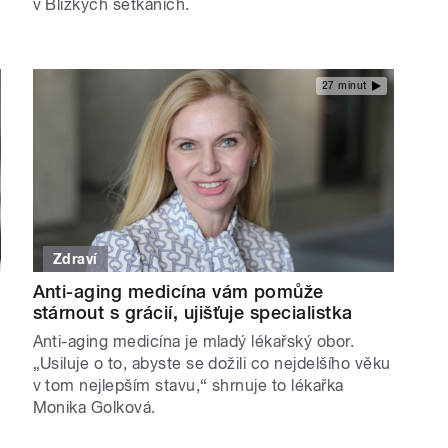
v Blízkých setkáních.
27 minut
Zdraví
Anti-aging medicína vám pomůže
stárnout s grácií, ujišťuje specialistka
Anti-aging medicína je mladý lékařský obor.
„Usiluje o to, abyste se dožili co nejdelšího věku
v tom nejlepším stavu,“ shrnuje to lékařka
Monika Golková.