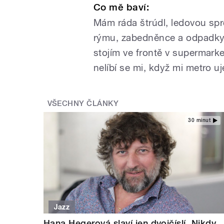
Co mě baví:
Mám ráda štrúdl, ledovou s
rýmu, zabedněnce a odpadky.
stojím ve frontě v supermarke
nelíbí se mi, když mi metro 
VŠECHNY ČLÁNKY
30 minut
Jazz
Hana Hegerová slaví jen dvojčíslí. Nikdy