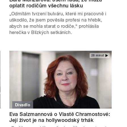
oplatit rodičům všechnu lásku
„Odmítám tvrzení bulváru, které mi pracovně i
uškodilo, že jsem pověsila profesi na hřebík,
abych se mohla starat o rodiče,“ prohlásila
herečka v Blízkých setkáních.
28 minut
Divadlo
Eva Salzmannová o Vlastě Chramostové:
Její život je na hollywoodský trhák