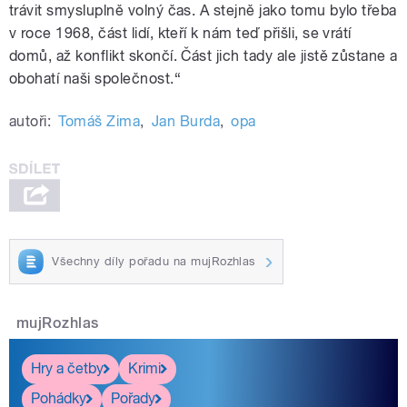
trávit smysluplně volný čas. A stejně jako tomu bylo třeba
v roce 1968, část lidí, kteří k nám teď přišli, se vrátí
domů, až konflikt skončí. Část jich tady ale jistě zůstane a
obohatí naši společnost.“
autoři:
Tomáš Zima
,
Jan Burda
,
opa
Všechny díly pořadu na mujRozhlas
mujRozhlas
Hry a četby
Krimi
Pohádky
Pořady