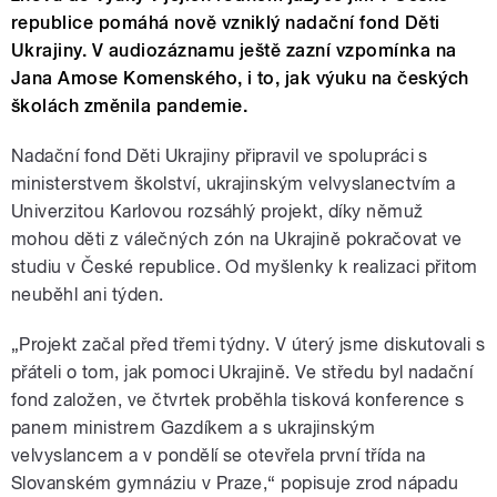
republice pomáhá nově vzniklý nadační fond Děti
Ukrajiny. V audiozáznamu ještě zazní vzpomínka na
Jana Amose Komenského, i to, jak výuku na českých
školách změnila pandemie.
Nadační fond Děti Ukrajiny připravil ve spolupráci s
ministerstvem školství, ukrajinským velvyslanectvím a
Univerzitou Karlovou rozsáhlý projekt, díky němuž
mohou děti z válečných zón na Ukrajině pokračovat ve
studiu v České republice. Od myšlenky k realizaci přitom
neuběhl ani týden.
„Projekt začal před třemi týdny. V úterý jsme diskutovali s
přáteli o tom, jak pomoci Ukrajině. Ve středu byl nadační
fond založen, ve čtvrtek proběhla tisková konference s
panem ministrem Gazdíkem a s ukrajinským
velvyslancem a v pondělí se otevřela první třída na
Slovanském gymnáziu v Praze,“ popisuje zrod nápadu