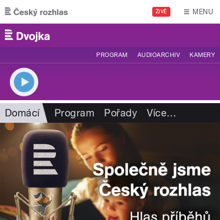
Přejít k hlavnímu obsahu
MENU
ŽIVĚ
PROGRAM
AUDIOARCHIV
KAMERY
Domácí
Program
Pořady
Více
…