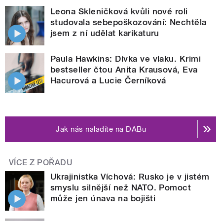
Leona Skleničková kvůli nové roli
studovala sebepoškozování: Nechtěla
jsem z ní udělat karikaturu
Paula Hawkins: Dívka ve vlaku. Krimi
bestseller čtou Anita Krausová, Eva
Hacurová a Lucie Černíková
Jak nás naladíte na DABu
VÍCE Z POŘADU
Ukrajinistka Víchová: Rusko je v jistém
smyslu silnější než NATO. Pomoct
může jen únava na bojišti