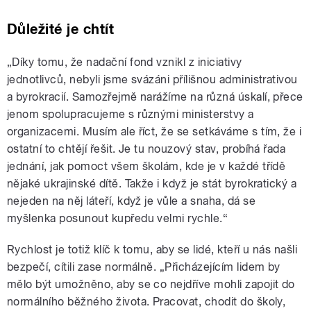
Důležité je chtít
„Díky tomu, že nadační fond vznikl z iniciativy
jednotlivců, nebyli jsme svázáni přílišnou administrativou
a byrokracií. Samozřejmě narážíme na různá úskalí, přece
jenom spolupracujeme s různými ministerstvy a
organizacemi. Musím ale říct, že se setkáváme s tím, že i
ostatní to chtějí řešit. Je tu nouzový stav, probíhá řada
jednání, jak pomoct všem školám, kde je v každé třídě
nějaké ukrajinské dítě. Takže i když je stát byrokratický a
nejeden na něj láteří, když je vůle a snaha, dá se
myšlenka posunout kupředu velmi rychle.“
Rychlost je totiž klíč k tomu, aby se lidé, kteří u nás našli
bezpečí, cítili zase normálně. „Přicházejícím lidem by
mělo být umožněno, aby se co nejdříve mohli zapojit do
normálního běžného života. Pracovat, chodit do školy,