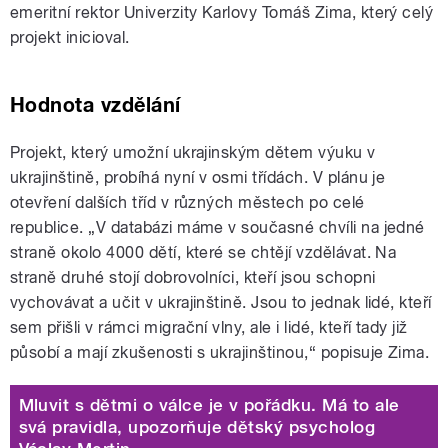
emeritní rektor Univerzity Karlovy Tomáš Zima, který celý
projekt inicioval.
Hodnota vzdělání
Projekt, který umožní ukrajinským dětem výuku v
ukrajinštině, probíhá nyní v osmi třídách. V plánu je
otevření dalších tříd v různých městech po celé
republice. „V databázi máme v současné chvíli na jedné
straně okolo 4000 dětí, které se chtějí vzdělávat. Na
straně druhé stojí dobrovolníci, kteří jsou schopni
vychovávat a učit v ukrajinštině. Jsou to jednak lidé, kteří
sem přišli v rámci migrační vlny, ale i lidé, kteří tady již
působí a mají zkušenosti s ukrajinštinou,“ popisuje Zima.
Mluvit s dětmi o válce je v pořádku. Má to ale
svá pravidla, upozorňuje dětský psycholog