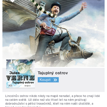
Tajuplný ostrov
Koupit
Lincolnův ostrov nikdo nikdy na mapě nenašel, a přece ho znají lidé
na celém světě. Už déle než sto třicet let na něm prožívají
dobrodružství s pěticí trosečníků, kteří na něm našli útočiště, a