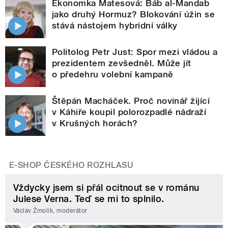
Ekonomka Matesová: Báb al-Mandab
jako druhý Hormuz? Blokování úžin se
stává nástojem hybridní války
Politolog Petr Just: Spor mezi vládou a
prezidentem zevšedněl. Může jít
o předehru volební kampaně
Štěpán Macháček. Proč novinář žijící
v Káhiře koupil polorozpadlé nádraží
v Krušných horách?
E-SHOP ČESKÉHO ROZHLASU
Vždycky jsem si přál ocitnout se v románu
Julese Verna. Teď se mi to splnilo.
Václav Žmolík, moderátor