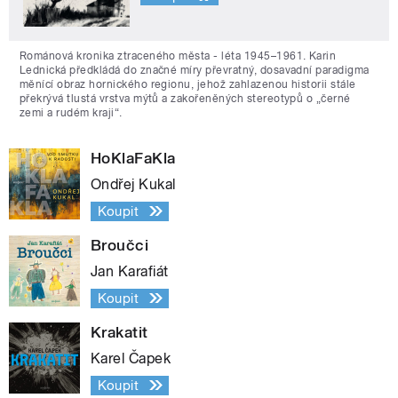
Románová kronika ztraceného města - léta 1945–1961. Karin
Lednická předkládá do značné míry převratný, dosavadní paradigma
měnící obraz hornického regionu, jehož zahlazenou historii stále
překrývá tlustá vrstva mýtů a zakořeněných stereotypů o „černé
zemi a rudém kraji“.
HoKlaFaKla
Ondřej Kukal
Koupit
Broučci
Jan Karafiát
Koupit
Krakatit
Karel Čapek
Koupit