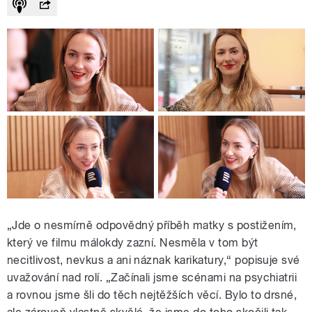
„Jde o nesmírně odpovědný příběh matky s postižením,
který ve filmu málokdy zazní. Nesměla v tom být
necitlivost, nevkus a ani náznak karikatury,“ popisuje své
uvažování nad rolí. „Začínali jsme scénami na psychiatrii
a rovnou jsme šli do těch nejtěžších věcí. Bylo to drsné,