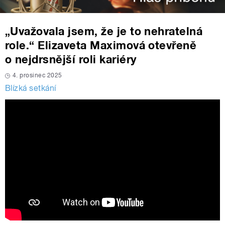
„Uvažovala jsem, že je to nehratelná
role.“ Elizaveta Maximová otevřeně
o nejdrsnější roli kariéry
4. prosinec 2025
Blízká setkání