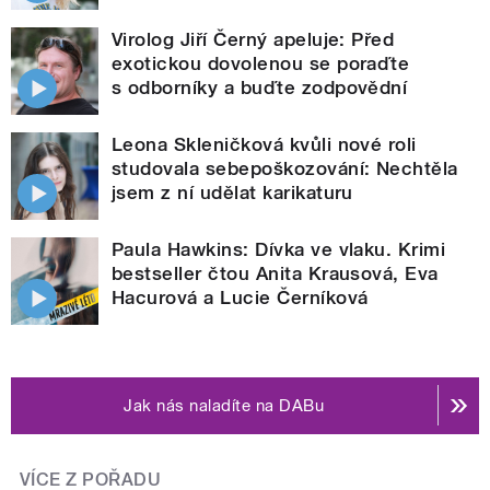
Virolog Jiří Černý apeluje: Před
exotickou dovolenou se poraďte
s odborníky a buďte zodpovědní
Leona Skleničková kvůli nové roli
studovala sebepoškozování: Nechtěla
jsem z ní udělat karikaturu
Paula Hawkins: Dívka ve vlaku. Krimi
bestseller čtou Anita Krausová, Eva
Hacurová a Lucie Černíková
Jak nás naladíte na DABu
VÍCE Z POŘADU