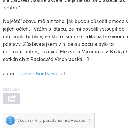
ale zároveň vlastně skvělé, že jsme do toho skočili tak
zostra.“
Největší obavu měla z toho, jak budou působit emoce v
jejích očích. „Vážím si štábu, že mi dovolili vstoupit do
mojí malé bubliny, ve které jsem se ladila na frekvenci té
postavy. Zůstávala jsem v ní celou dobu a bylo to
naprosté nutné,“ uzavírá Elizaveta Maximová v Blízkých
setkáních z Radiocafé Vinohradská 12.
autoři:
Tereza Kostková
,
eh
Všechny díly pořadu na mujRozhlas