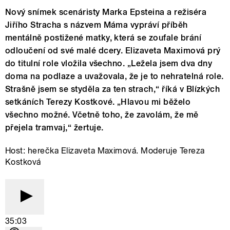
Nový snímek scenáristy Marka Epsteina a režiséra
Jiřího Stracha s názvem Máma vypráví příběh
mentálně postižené matky, která se zoufale brání
odloučení od své malé dcery. Elizaveta Maximová prý
do titulní role vložila všechno. „Ležela jsem dva dny
doma na podlaze a uvažovala, že je to nehratelná role.
Strašně jsem se styděla za ten strach,“ říká v Blízkých
setkáních Terezy Kostkové. „Hlavou mi běželo
všechno možné. Včetně toho, že zavolám, že mě
přejela tramvaj,“ žertuje.
Host: herečka Elizaveta Maximová. Moderuje Tereza
Kostková
35:03