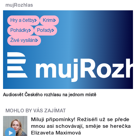
mujRozhlas
Hry a četby
Krimi
Pohádky
Pořady
Živé vysílání
Audiosvět Českého rozhlasu na jednom místě
MOHLO BY VÁS ZAJÍMAT
Miluji připomínky! Režiséři už se přede
mnou asi schovávají, směje se herečka
Elizaveta Maximová