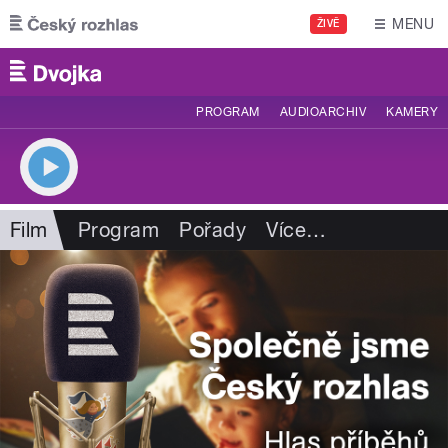
Přejít k hlavnímu obsahu
MENU
ŽIVĚ
PROGRAM
AUDIOARCHIV
KAMERY
Film
Program
Pořady
Více
…