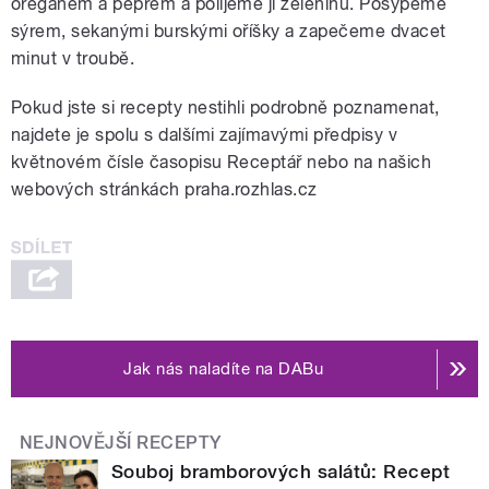
oreganem a pepřem a polijeme jí zeleninu. Posypeme
sýrem, sekanými burskými oříšky a zapečeme dvacet
minut v troubě.
Pokud jste si recepty nestihli podrobně poznamenat,
najdete je spolu s dalšími zajímavými předpisy v
květnovém čísle časopisu Receptář nebo na našich
webových stránkách praha.rozhlas.cz
Jak nás naladíte na DABu
NEJNOVĚJŠÍ RECEPTY
Souboj bramborových salátů: Recept