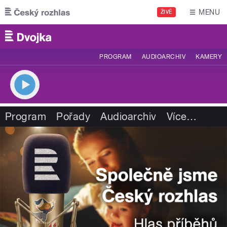
Přejít k hlavnímu obsahu
MENU
ŽIVĚ
PROGRAM
AUDIOARCHIV
KAMERY
Program
Pořady
Audioarchiv
Více
…