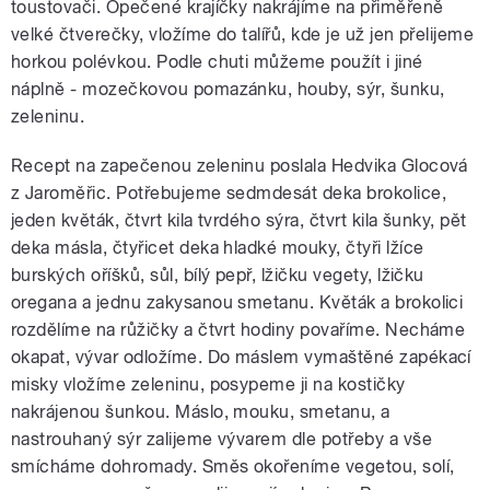
toustovači. Opečené krajíčky nakrájíme na přiměřeně
velké čtverečky, vložíme do talířů, kde je už jen přelijeme
horkou polévkou. Podle chuti můžeme použít i jiné
náplně - mozečkovou pomazánku, houby, sýr, šunku,
zeleninu.
Recept na zapečenou zeleninu poslala Hedvika Glocová
z Jaroměřic. Potřebujeme sedmdesát deka brokolice,
jeden květák, čtvrt kila tvrdého sýra, čtvrt kila šunky, pět
deka másla, čtyřicet deka hladké mouky, čtyři lžíce
burských oříšků, sůl, bílý pepř, lžičku vegety, lžičku
oregana a jednu zakysanou smetanu. Květák a brokolici
rozdělíme na růžičky a čtvrt hodiny povaříme. Necháme
okapat, vývar odložíme. Do máslem vymaštěné zapékací
misky vložíme zeleninu, posypeme ji na kostičky
nakrájenou šunkou. Máslo, mouku, smetanu, a
nastrouhaný sýr zalijeme vývarem dle potřeby a vše
smícháme dohromady. Směs okořeníme vegetou, solí,