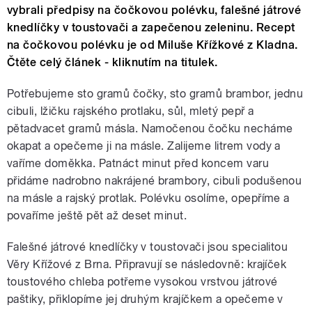
vybrali předpisy na čočkovou polévku, falešné játrové
knedlíčky v toustovači a zapečenou zeleninu. Recept
na čočkovou polévku je od Miluše Křížkové z Kladna.
Čtěte celý článek - kliknutím na titulek.
Potřebujeme sto gramů čočky, sto gramů brambor, jednu
cibuli, lžičku rajského protlaku, sůl, mletý pepř a
pětadvacet gramů másla. Namočenou čočku necháme
okapat a opečeme ji na másle. Zalijeme litrem vody a
vaříme doměkka. Patnáct minut před koncem varu
přidáme nadrobno nakrájené brambory, cibuli podušenou
na másle a rajský protlak. Polévku osolíme, opepříme a
povaříme ještě pět až deset minut.
Falešné játrové knedlíčky v toustovači jsou specialitou
Věry Křížové z Brna. Připravují se následovně: krajíček
toustového chleba potřeme vysokou vrstvou játrové
paštiky, přiklopíme jej druhým krajíčkem a opečeme v