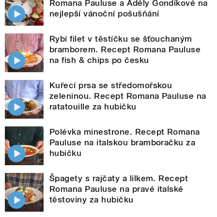
Romana Pauluse a Adély Gondíkové na
nejlepší vánoční pošušňání
Rybí filet v těstíčku se šťouchaným
bramborem. Recept Romana Pauluse
na fish & chips po česku
Kuřecí prsa se středomořskou
zeleninou. Recept Romana Pauluse na
ratatouille za hubičku
Polévka minestrone. Recept Romana
Pauluse na italskou bramboračku za
hubičku
Špagety s rajčaty a lilkem. Recept
Romana Pauluse na pravé italské
těstoviny za hubičku