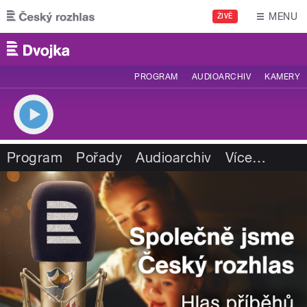
Přejít k hlavnímu obsahu
MENU
ŽIVĚ
PROGRAM
AUDIOARCHIV
KAMERY
Program
Pořady
Audioarchiv
Více
…