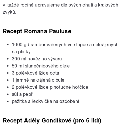
v každé rodině upravujeme dle svých chutí a krajových
zvyků.
Recept Romana Pauluse
1000 g brambor vařených ve slupce a nakrájených
na plátky
300 ml hovězího vývaru
50 ml slunečnicového oleje
3 polévkové lžíce octa
1 jemně nakrájená cibule
2 polévkové lžíce plnotučné hořčice
sůl a pepř
pažitka a ředkvička na ozdobení
Recept Adély Gondíkové (pro 6 lidí)