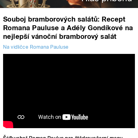
Souboj bramborových salátů: Recept
Romana Pauluse a Adély Gondíkové na
nejlepší vánoční bramborový salát
Na vidličce Romana Pauluse