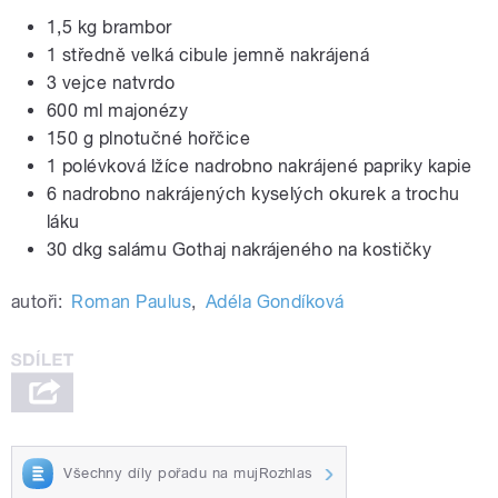
1,5 kg brambor
1 středně velká cibule jemně nakrájená
3 vejce natvrdo
600 ml majonézy
150 g plnotučné hořčice
1 polévková lžíce nadrobno nakrájené papriky kapie
6 nadrobno nakrájených kyselých okurek a trochu
láku
30 dkg salámu Gothaj nakrájeného na kostičky
autoři:
Roman Paulus
,
Adéla Gondíková
Všechny díly pořadu na mujRozhlas