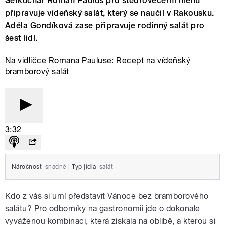
Šéfkuchař Roman Paulus pro štědrovečerní menu
připravuje vídeňský salát, který se naučil v Rakousku.
Adéla Gondíková zase připravuje rodinný salát pro
šest lidí.
Na vidličce Romana Pauluse: Recept na vídeňský
bramborový salát
3:32
Náročnost
snadné
|
Typ jídla
salát
Kdo z vás si umí představit Vánoce bez bramborového
salátu? Pro odborníky na gastronomii jde o dokonale
vyváženou kombinaci, která získala na oblibě, a kterou si