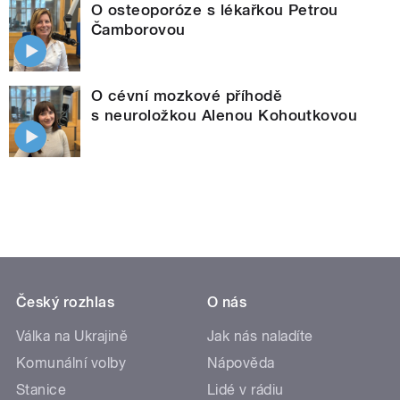
O osteoporóze s lékařkou Petrou
Čamborovou
O cévní mozkové příhodě
s neuroložkou Alenou Kohoutkovou
Český rozhlas
O nás
Válka na Ukrajině
Jak nás naladíte
Komunální volby
Nápověda
Stanice
Lidé v rádiu