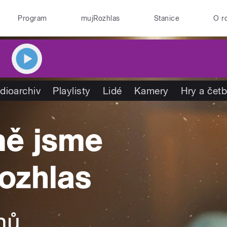
Program
mujRozhlas
Stanice
O r
dioarchiv
Playlisty
Lidé
Kamery
Hry a čet