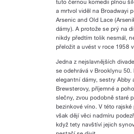
tuto černou komedii plnou ší
a mrtvol viděl na Broadwayi
Arsenic and Old Lace (Arseni
dámy). A protože se prý na di
nikdy předtím tolik nesmál, ne
přeložit a uvést v roce 1958 
Jedna z nejslavnějších divad
se odehrává v Brooklynu 50. l
elegantní dámy, sestry Abby 
Brewsterovy, příjemné a poh
slečny, zvou podobně staré 
bezinkové víno. V této rajsk
však dějí věci nadmíru podezř
když tety navštíví jejich syno
nestačí se divit…