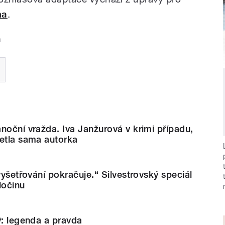
ha
.
a
noční vražda. Iva Janžurová v krimi případu,
letla sama autorka
vyšetřování pokračuje.“ Silvestrovský speciál
ločinu
ý: legenda a pravda