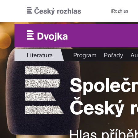
Přejít k hlavnímu obsahu
iRozhlas
Literatura
Program
Pořady
Au