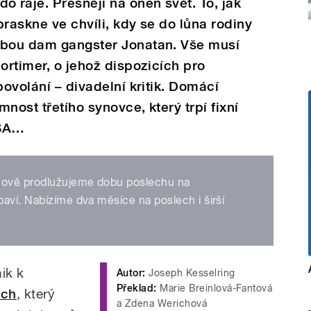
ráje. Přesněji na onen svět. To, jak
 praskne ve chvíli, kdy se do lůna rodiny
obou dam gangster Jonatan. Vše musí
ortimer, o jehož dispozicích pro
povolání – divadelní kritik. Domácí
nost třetího synovce, který trpí fixní
USA…
 nově prodlužujeme dobu poslechu na
aví. Nabízíme dva měsíce na poslech i širší
nik k
Autor:
Joseph Kesselring
Překlad:
Marie Breinlová-Fantová
ich
, který
a Zdena Werichová