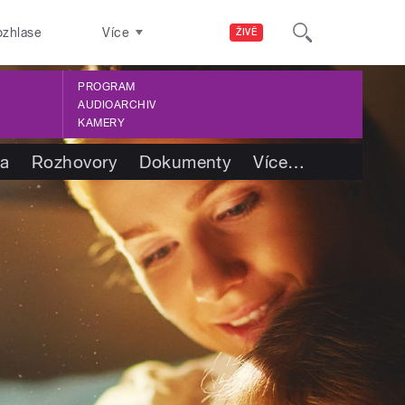
ozhlase
Více
ŽIVĚ
PROGRAM
AUDIOARCHIV
KAMERY
ba
Rozhovory
Dokumenty
Více
…