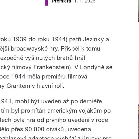
Premiéra:
1. 1. 2026
roku 1939 do roku 1944) patří Jezinky a
ější broadwayské hry. Přispěl k tomu
ebezpečně vyšinutých bratrů hrál
nický filmový Frankenstein). V Londýně se
 roce 1944 měla premiéru filmová
y Grantem v hlavní roli.
 1941, mohl být uveden až po derniéře
d tím byl promítán americkým vojákům po
lech byla hra od prvního uvedení v roce
idělo přes 90 000 diváků, uvedena
zhlasová adaptace vychází z úpravy pro