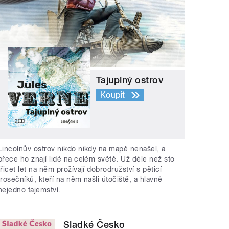
Tajuplný ostrov
Koupit
Lincolnův ostrov nikdo nikdy na mapě nenašel, a
přece ho znají lidé na celém světě. Už déle než sto
třicet let na něm prožívají dobrodružství s pěticí
trosečníků, kteří na něm našli útočiště, a hlavně
nejedno tajemství.
Sladké Česko