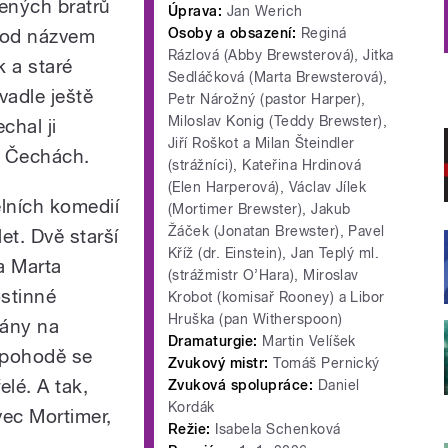
lených bratrů
Úprava:
Jan Werich
 pod názvem
Osoby a obsazení:
Reginá
Rázlová (Abby Brewsterová), Jitka
k a staré
Sedláčková (Marta Brewsterová),
vadle ještě
Petr Nárožný (pastor Harper),
Miloslav Konig (Teddy Brewster),
chal ji
Jiří Roškot a Milan Šteindler
v Čechách.
(strážníci), Kateřina Hrdinová
(Elen Harperová), Václav Jílek
elních komedií
(Mortimer Brewster), Jakub
Žáček (Jonatan Brewster), Pavel
et. Dvě starší
Kříž (dr. Einstein), Jan Teplý ml.
a Marta
(strážmistr O’Hara), Miroslav
ostinné
Krobot (komisař Rooney) a Libor
Hruška (pan Witherspoon)
pány na
Dramaturgie:
Martin Velíšek
é pohodě se
Zvukový mistr:
Tomáš Pernický
elé. A tak,
Zvuková spolupráce:
Daniel
Kordák
vec Mortimer,
Režie:
Isabela Schenková