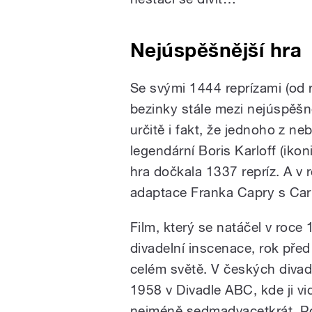
Nejúspěšnější hra
Se svými 1444 reprízami (od 
bezinky stále mezi nejúspěšn
určitě i fakt, že jednoho z n
legendární Boris Karloff (iko
hra dočkala 1337 repríz. A v
adaptace Franka Capry s Carr
Film, který se natáčel v roce
divadelní inscenace, rok pře
celém světě. V českých divad
1958 v Divadle ABC, kde ji v
nejméně sedmadvacetkrát. Ro