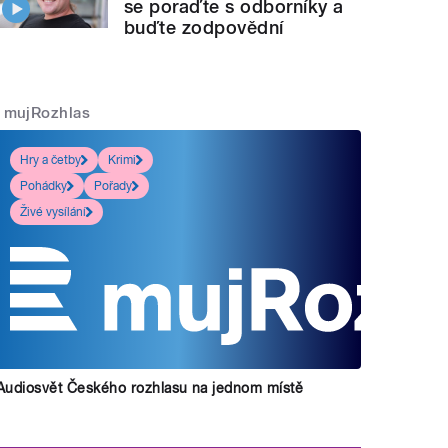
se poraďte s odborníky a
buďte zodpovědní
mujRozhlas
Hry a četby
Krimi
Pohádky
Pořady
Živé vysílání
Audiosvět Českého rozhlasu na jednom místě