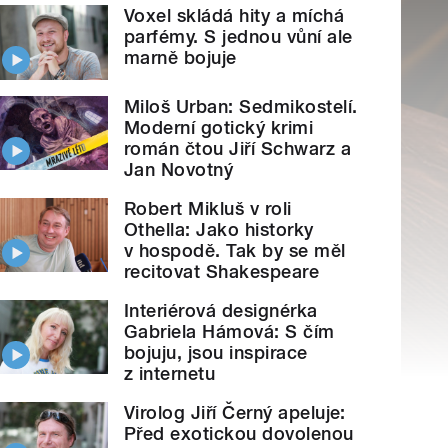
Voxel skládá hity a míchá
parfémy. S jednou vůní ale
marně bojuje
Miloš Urban: Sedmikostelí.
Moderní gotický krimi
román čtou Jiří Schwarz a
Jan Novotný
Robert Mikluš v roli
Othella: Jako historky
v hospodě. Tak by se měl
recitovat Shakespeare
Interiérová designérka
Gabriela Hámová: S čím
bojuju, jsou inspirace
z internetu
Virolog Jiří Černý apeluje:
Před exotickou dovolenou