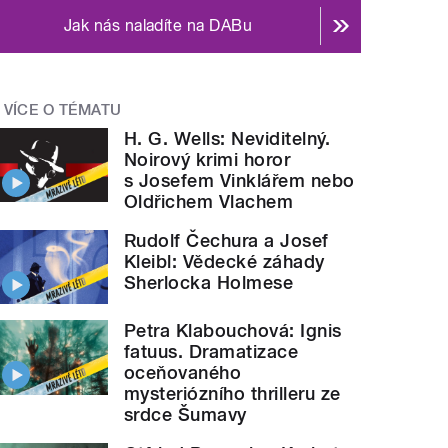
Jak nás naladíte na DABu
VÍCE O TÉMATU
H. G. Wells: Neviditelný.
Noirový krimi horor
s Josefem Vinklářem nebo
Oldřichem Vlachem
Rudolf Čechura a Josef
Kleibl: Vědecké záhady
Sherlocka Holmese
Petra Klabouchová: Ignis
fatuus. Dramatizace
oceňovaného
mysteriózního thrilleru ze
srdce Šumavy