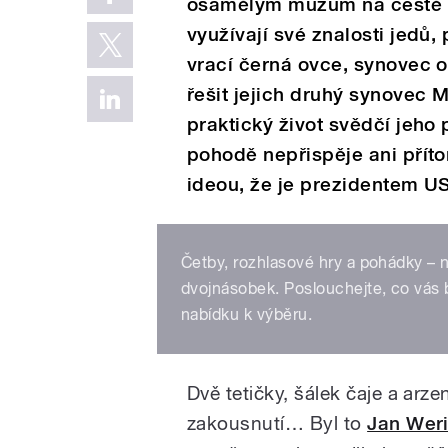
osamělým mužům na cestě do 
využívají své znalosti jedů,
vrací černá ovce, synovec 
řešit jejich druhý synovec M
praktický život svědčí jeho 
pohodě nepřispěje ani přítom
ideou, že je prezidentem 
Četby, rozhlasové hry a pohádky –
dvojnásobek. Poslouchejte, co vás b
nabídku k výběru.
Dvě tetičky, šálek čaje a arze
zakousnutí… Byl to
Jan Wer