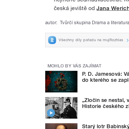
česká jeviště od
Jana Weric
autor:
Tvůrčí skupina Drama a literatur
Všechny díly pořadu na mujRozhlas
MOHLO BY VÁS ZAJÍMAT
P. D. Jamesová: Vá
do kterého se zap
„Zločin se nestal, 
Historie českého z
Starý lotr Babinsk