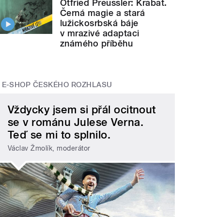
Otfried Preussler: Krabat.
Černá magie a stará
lužickosrbská báje
v mrazivé adaptaci
známého příběhu
E-SHOP ČESKÉHO ROZHLASU
Vždycky jsem si přál ocitnout
se v románu Julese Verna.
Teď se mi to splnilo.
Václav Žmolík, moderátor