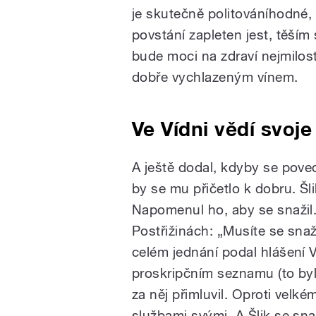
je skutečně politováníhodné,
povstání zapleten jest, těším 
bude moci na zdraví nejmilost
dobře vychlazeným vínem.
Ve Vídni vědí svoje
A ještě dodal, kdyby se poved
by se mu přičetlo k dobru. Šl
Napomenul ho, aby se snažil.
Postřižinách: „Musíte se snaž
celém jednání podal hlášení V
proskripčním seznamu (to byl
za něj přimluvil. Oproti velk
službami svými. A Šlik se sna