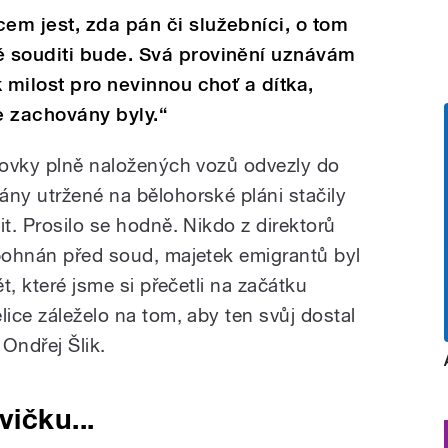
em jest, zda pán či služebníci, o tom
 souditi bude. Svá provinění uznávám
 milost pro nevinnou choť a dítka,
e zachovány byly.“
stovky plně naložených vozů odvezly do
ány utržené na bělohorské pláni stačily
it. Prosilo se hodně. Nikdo z direktorů
 pohnán před soud, majetek emigrantů byl
ět, které jsme si přečetli na začátku
lice záleželo na tom, aby ten svůj dostal
Ondřej Šlik.
ičku...