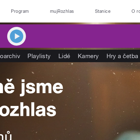
Program
mujRozhlas
Stanice
O r
oarchiv
Playlisty
Lidé
Kamery
Hry a četba