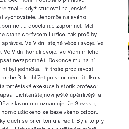
bře znal – když studoval na jenské
lal vychovatele. Jenomže na svého
 zapomněl, a docela rád zapomněl. Měl
 se stane správcem Lužice, tak proč by
správce. Ve Vídni stejně věděli svoje. Ve
e. Ve Vídni konali svoje. Ve Vídni milého
připsat nezapomněli. Dokonce mu na ní
 ní byl jednička. Při troše prozíravosti
hrabě Šlik ohlížet po vhodném útulku v
Staroměstská exekuce historik profesor
psal Lichtenštejnovi ještě úpěnlivější a
 vítězoslávou mu oznamuje, že Slezsko,
ví hornolužického se beze všeho odporu
ký duch se příčil tomu a řádil. Byla to prý