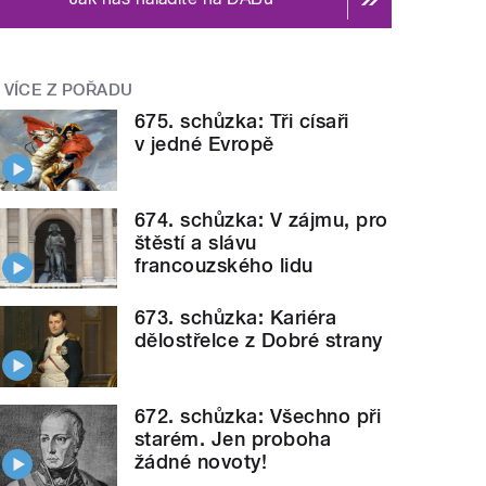
VÍCE Z POŘADU
675. schůzka: Tři císaři
v jedné Evropě
674. schůzka: V zájmu, pro
štěstí a slávu
francouzského lidu
673. schůzka: Kariéra
dělostřelce z Dobré strany
672. schůzka: Všechno při
starém. Jen proboha
žádné novoty!