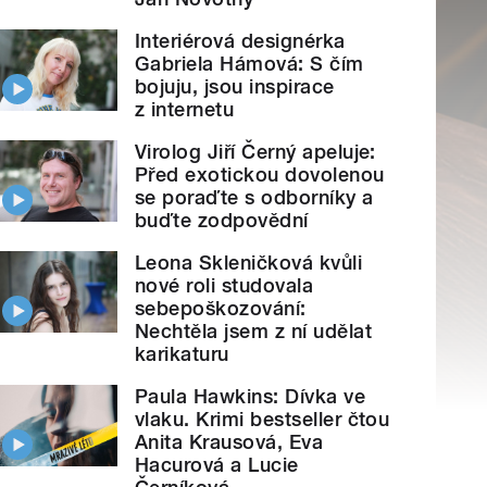
Interiérová designérka
Gabriela Hámová: S čím
bojuju, jsou inspirace
z internetu
Virolog Jiří Černý apeluje:
Před exotickou dovolenou
se poraďte s odborníky a
buďte zodpovědní
Leona Skleničková kvůli
nové roli studovala
sebepoškozování:
Nechtěla jsem z ní udělat
karikaturu
Paula Hawkins: Dívka ve
vlaku. Krimi bestseller čtou
Anita Krausová, Eva
Hacurová a Lucie