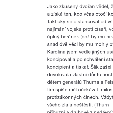
Jako zkušený dvořan věděl, ž
a získá ten, kdo včas otočí 
Takticky se distancoval od vš
najímání vojska proti císaři, 
úplný beránek (což by mu nik
snad dvě věci by mu mohly bý
Karolina jsem vedle jiných us
koncipoval a po schválení stavů
koncipient a tiskař. Šlik zaš
dovolovala vlastní důstojnost
dětem generálů Thurna a Fel
tím spíše měl očekávati milos
protizákonných činech. Vždyť
všeho zla a neštěstí. (Thurn 
příbuzní a druhové z nedávnýc