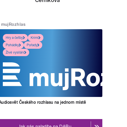
Černíková
mujRozhlas
Hry a četby
Krimi
Pohádky
Pořady
Živé vysílání
Audiosvět Českého rozhlasu na jednom místě
Jak nás naladíte na DABu