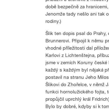
době bezpečně za hranicemi, 
Jenomže tady nešlo ani tak o 
rodiny.)
Šlik ten dopis psal do Prahy,
Brunnerovi. Připojil k němu pro
vhodné příležitosti dal přilo
Karlovi z Lichtenštejna, příbu
jsme v zemích Koruny české b
každý s každým byl nějaká př
postavil na stranu Jeho Milost
Šlikovi do Zhořelce, v němž 
funkci hornolužického fojta,
propůjčil uprchlý král Fridrich
Bylo by dobré, kdyby si k tom