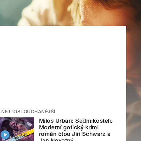
NEJPOSLOUCHANĚJŠÍ
Miloš Urban: Sedmikostelí.
Moderní gotický krimi
román čtou Jiří Schwarz a
Jan Novotný