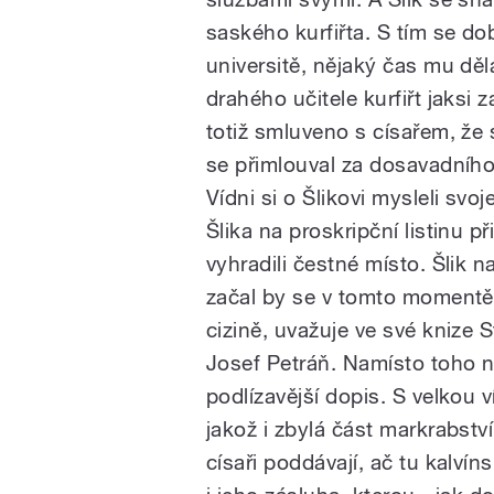
saského kurfiřta. S tím se do
universitě, nějaký čas mu dě
drahého učitele kurfiřt jaksi
totiž smluveno s císařem, že
se přimlouval za dosavadního 
Vídni si o Šlikovi mysleli svoj
Šlika na proskripční listinu 
vyhradili čestné místo. Šlik na
začal by se v tomto momentě 
cizině, uvažuje ve své knize 
Josef Petráň. Namísto toho na
podlízavější dopis. S velkou
jakož i zbylá část markrabst
císaři poddávají, ač tu kalvíns