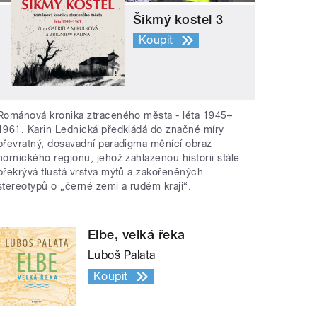
Šikmý kostel 3
Koupit
Románová kronika ztraceného města - léta 1945–
1961. Karin Lednická předkládá do značné míry
převratný, dosavadní paradigma měnící obraz
hornického regionu, jehož zahlazenou historii stále
překrývá tlustá vrstva mýtů a zakořeněných
stereotypů o „černé zemi a rudém kraji“.
Elbe, velká řeka
Luboš Palata
Koupit