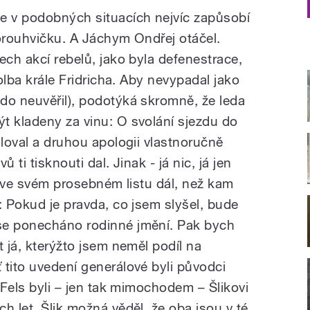
e v podobných situacích nejvíc zapůsobí
korouhvičku. A Jáchym Ondřej otáčel.
ech akcí rebelů, jako byla defenestrace,
volba krále Fridricha. Aby nevypadal jako
do neuvěřil), podotýká skromně, že leda
t kladeny za vinu: O svolání sjezdu do
iloval a druhou apologii vlastnoručně
 ti tisknouti dal. Jinak - já nic, já jen
el ve svém prosebném listu dál, než kam
: Pokud je pravda, co jsem slyšel, bude
se ponecháno rodinné jmění. Pak bych
t já, kterýžto jsem neměl podíl na
 tito uvedení generálové byli původci
i Fels byli – jen tak mimochodem – Šlikovi
h let. Šlik možná věděl, že oba jsou v té