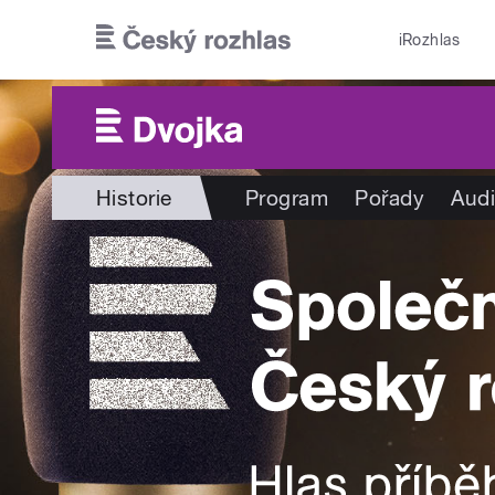
Přejít k hlavnímu obsahu
iRozhlas
Historie
Program
Pořady
Audi