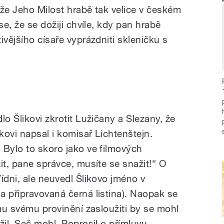
 že Jeho Milost hrabě tak velice v českém
se, že se dožiji chvíle, kdy pan hrabě
ivějšího císaře vyprázdniti skleničku s
lo Šlikovi zkrotit Lužičany a Slezany, že
ikovi napsal i komisař Lichtenštejn.
 Bylo to skoro jako ve filmových
it, pane správce, musíte se snažit!“ O
ídni, ale neuvedl Šlikovo jméno v
a připravovaná černá listina). Naopak se
ému svému provinění zasloužiti by se mohl
žil. Seč mohl. Poprosil o přímluvu