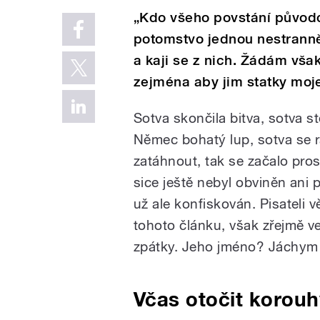
„Kdo všeho povstání původc
potomstvo jednou nestranně
a kaji se z nich. Žádám však
zejména aby jim statky moj
Sotva skončila bitva, sotva 
Němec bohatý lup, sotva se r
zatáhnout, tak se začalo pros
sice ještě nebyl obviněn ani
už ale konfiskován. Pisateli v
tohoto článku, však zřejmě ve
zpátky. Jeho jméno? Jáchym 
Včas otočit korouhv