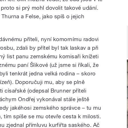
proto si prý mohl dovolit takové udání.
Thurna a Felse, jako spíš o jejich
 dávnému příteli, nyní komornímu radovi
sbu, zdali by přítel byl tak laskav a při
žený list panu zemskému komisaři knížeti
znému paní Šlikové (už jsme si říkali, že
yli tenkrát jedna velká rodina – skoro
ízeň). Doporučuji mu, aby se plně
i císařské (odepsal Brunner příteli
Jáchym Ondřej vykonával stále ještě
 tedy jakéhosi zemského správce – tu mu
), tím spíše se mu otevře cesta k milosti.
u zjednal přímluvu kurfiřta saského. Ač