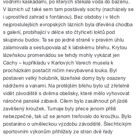
vodními kaskádami, po kterých stékala voda do bazénu.
V lázních už také sem tam postávaly sochy (nacházely se
i uprostřed zahrad s fontánou). Bez obdoby i v těch
nejproslulejších evropských lázních byla dřevěná chodba
s galerií, probíhající v délce sto čtyřiceti loktů pod
skupinou budov. Ta se po jedné straně v pravém úhlu
zalamovala a sestupovala až k labskému břehu. Krytou
lázeňskou promenádou se tehdy mohly vykázat jen
Cáchy – kupříkladu v Karlových Varech musela k
procházkám postačit ničím nevybavená louka. Byl
postaven velký holubník, lázeňské domy byly osazeny
nádržemi a vanami. Na protějším břehu bylo už zřetelně
vidět závodiště s dvěma obelisky, které mělo vyhovovat
náročné panské zábavě. Cílem bylo zasáhnout při jízdě
zavěšený kroužek. Turnaje byly přece jenom příliš
nebezpečné, tak už se jenom trefovalo do kroužku. Bylo
postaráno o uměleckou výzdobu závodiště. Šlechtickým
sportovním výkonům přihlížely ze stran dvě řady