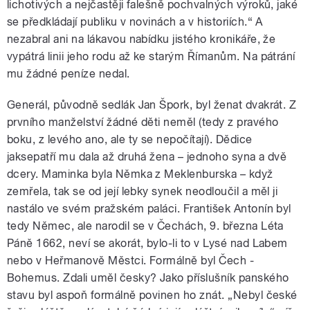
lichotivých a nejčastěji falešně pochvalných výroků, jaké
se předkládají publiku v novinách a v historiích.“ A
nezabral ani na lákavou nabídku jistého kronikáře, že
vypátrá linii jeho rodu až ke starým Římanům. Na pátrání
mu žádné peníze nedal.
Generál, původně sedlák Jan Špork, byl ženat dvakrát. Z
prvního manželství žádné děti neměl (tedy z pravého
boku, z levého ano, ale ty se nepočítají). Dědice
jaksepatří mu dala až druhá žena – jednoho syna a dvě
dcery. Maminka byla Němka z Meklenburska – když
zemřela, tak se od její lebky synek neodloučil a měl ji
nastálo ve svém pražském paláci. František Antonín byl
tedy Němec, ale narodil se v Čechách, 9. března Léta
Páně 1662, neví se akorát, bylo-li to v Lysé nad Labem
nebo v Heřmanově Městci. Formálně byl Čech -
Bohemus. Zdali uměl česky? Jako příslušník panského
stavu byl aspoň formálně povinen ho znát. „Nebyl české