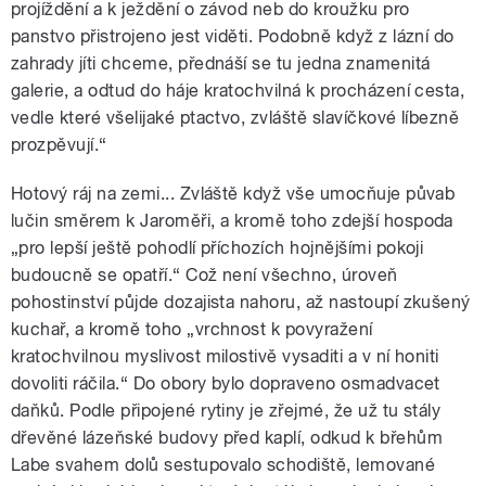
projíždění a k ježdění o závod neb do kroužku pro
panstvo přistrojeno jest viděti. Podobně když z lázní do
zahrady jíti chceme, přednáší se tu jedna znamenitá
galerie, a odtud do háje kratochvilná k procházení cesta,
vedle které všelijaké ptactvo, zvláště slavíčkové líbezně
prozpěvují.“
Hotový ráj na zemi... Zvláště když vše umocňuje půvab
lučin směrem k Jaroměři, a kromě toho zdejší hospoda
„pro lepší ještě pohodlí příchozích hojnějšími pokoji
budoucně se opatří.“ Což není všechno, úroveň
pohostinství půjde dozajista nahoru, až nastoupí zkušený
kuchař, a kromě toho „vrchnost k povyražení
kratochvilnou myslivost milostivě vysaditi a v ní honiti
dovoliti ráčila.“ Do obory bylo dopraveno osmadvacet
daňků. Podle připojené rytiny je zřejmé, že už tu stály
dřevěné lázeňské budovy před kaplí, odkud k břehům
Labe svahem dolů sestupovalo schodiště, lemované