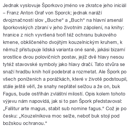
Jednak vyslovuje Šporkovo jméno ve zkratce jeho iniciál
– Franz Anton Graf von Sporck; jednak naráží
dvojznačností slov „Buche“ a „Buch“ na hlavní arsenál
šporkovských zbraní v jeho životním zápolení, na knihy:
hranice z nich vyvršená tvoří též ochranu bukového
kmene, obklíčeného dvojitým kouzelnickým kruhem, k
němuž přistupuje lidská varianta oné saně, jakási bizarní
srostlice dvou polovičních postav, jejíž dvě hlavy nesou
tytéž stavovské symboly jako hlavy dračí. Tato stvůra se
snaží hradbu knih holí podebrat a rozmetat. Ale Špork po
všech poníženích a porážkách, které v životě podstoupil,
stále ještě věří, že snahy nepřátel selžou a že on, buk
Fagus, bude ostříhán zvláštní milostí. Opis kolem tohoto
výjevu nám napovídá, jak si to pan Špork představoval:
„Fallitur arte magus, stabit sub nomine fagus.“ Což je po
česku: „Kouzelníkova moc selže, neboť buk stojí pod
božskou ochranou.“