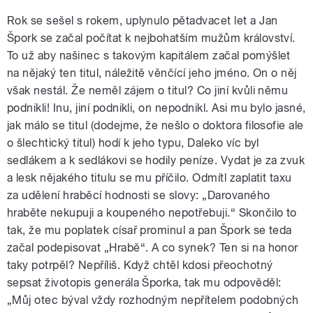
Rok se sešel s rokem, uplynulo pětadvacet let a Jan
Špork se začal počítat k nejbohatším mužům království.
To už aby našinec s takovým kapitálem začal pomýšlet
na nějaký ten titul, náležitě věnčící jeho jméno. On o něj
však nestál. Že neměl zájem o titul? Co jiní kvůli němu
podnikli! Inu, jiní podnikli, on nepodnikl. Asi mu bylo jasné,
jak málo se titul (dodejme, že nešlo o doktora filosofie ale
o šlechtický titul) hodí k jeho typu, Daleko víc byl
sedlákem a k sedlákovi se hodily peníze. Vydat je za zvuk
a lesk nějakého titulu se mu příčilo. Odmítl zaplatit taxu
za udělení hraběcí hodnosti se slovy: „Darovaného
hraběte nekupuji a koupeného nepotřebuji.“ Skončilo to
tak, že mu poplatek císař prominul a pan Špork se teda
začal podepisovat „Hrabě“. A co synek? Ten si na honor
taky potrpěl? Nepříliš. Když chtěl kdosi přeochotný
sepsat životopis generála Šporka, tak mu odpověděl:
„Můj otec býval vždy rozhodným nepřítelem podobných