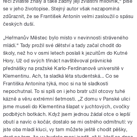
řeči zvláště znalý a také žádný její zvláštní milovník,“ píše
se v jeho životopise. Stejný autor však nezapomíná
zdůraznit, že se František Antonín velmi zasloužil o spásu
českých duší.
„Heřmanův Městec bylo místo v nevinnosti stráveného
mládí.“ Tady prožil své dětství a tady začal chodit do
školy, než ho v osmi letech poslali k jezuitům do Kutné
Hory. Už od svých třináct navštěvoval právnické
přednášky na pražské Karlo-Ferdinanově universitě v
Klementinu. Ach, ta sladká léta studentská... Co se
Františka Antonína týká, moc si na té sladkosti
nepochutnal. To si spíš on i jeho bratr užil otcovy tuhé
kázně a věru extrémní šetrnosti. „Z domu v Panské ulici
jsme museli do Klementina šlapat v juchtových, cvočky
podbitých botkách. Když jsem jednou žádal otce o lepší
obutí a navíc o kočár, dostalo se mi ostrého odmítnutí: vy
jste oba mladí kluci, vy tam můžete ještě chodit pěšky,