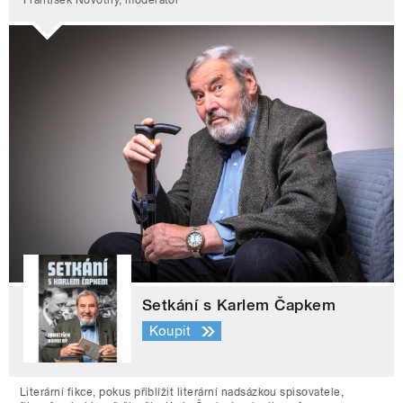
František Novotný, moderátor
Setkání s Karlem Čapkem
Koupit
Literární fikce, pokus přiblížit literární nadsázkou spisovatele,