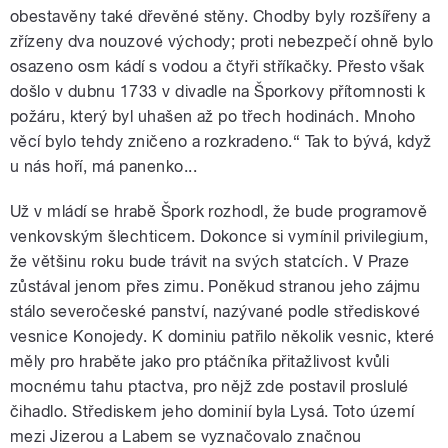
obestavěny také dřevěné stěny. Chodby byly rozšířeny a
zřízeny dva nouzové východy; proti nebezpečí ohně bylo
osazeno osm kádí s vodou a čtyři stříkačky. Přesto však
došlo v dubnu 1733 v divadle na Šporkovy přítomnosti k
požáru, který byl uhašen až po třech hodinách. Mnoho
věcí bylo tehdy zničeno a rozkradeno.“ Tak to bývá, když
u nás hoří, má panenko...
Už v mládí se hrabě Špork rozhodl, že bude programově
venkovským šlechticem. Dokonce si vymínil privilegium,
že většinu roku bude trávit na svých statcích. V Praze
zůstával jenom přes zimu. Poněkud stranou jeho zájmu
stálo severočeské panství, nazývané podle střediskové
vesnice Konojedy. K dominiu patřilo několik vesnic, které
měly pro hraběte jako pro ptáčníka přitažlivost kvůli
mocnému tahu ptactva, pro nějž zde postavil proslulé
čihadlo. Střediskem jeho dominií byla Lysá. Toto území
mezi Jizerou a Labem se vyznačovalo značnou