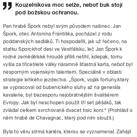
Kouzelníkova moc selže, neboť buk stojí
pod božskou ochranou.
Pan hrabě Špork nebyl svým původem našinec. Jan
Špork, otec Antonína Františka, pocházel z rodu
poddanských sedláků. Ti hospodařili, jak už řečeno, na
statku Sporckhof desi ve Vestfálsku, leč Jan Špork k
rodné zemědělské hroudě příliš netíhl, kdepak, tomu
vyšla za třicetileté války náramně šťastná karta, neboť byl
nesporným vojenským talentem. Speciálně v oblasti
strategie lehkého jezdectva. „Špork, voják fortuny,který
se vypracoval od bubenického sluhy až na generála
kavalerie, byl bezesporu nejobratnějším švališérem
Evropy. Jak byl neschopen použít tří set pěšáků, tak
zvládal celkem svrchovaně dvacet tisíc koní.“ (Prohlásil o
něm hrabě de Chavagnac, který pod ním sloužil.)
Byla to věru strmá kariéra, kterou se vyznamenal. Zahájil