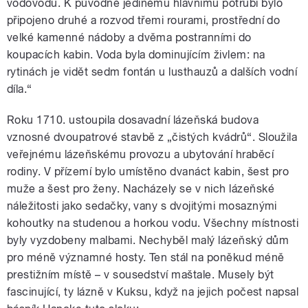
vodovodu. K původně jedinému hlavnímu potrubí bylo
připojeno druhé a rozvod třemi rourami, prostřední do
velké kamenné nádoby a dvěma postranními do
koupacích kabin. Voda byla dominujícím živlem: na
rytinách je vidět sedm fontán u lusthauzů a dalších vodní
díla.“
Roku 1710. ustoupila dosavadní lázeňská budova
vznosné dvoupatrové stavbě z „čistých kvádrů“. Sloužila
veřejnému lázeňskému provozu a ubytování hraběcí
rodiny. V přízemí bylo umístěno dvanáct kabin, šest pro
muže a šest pro ženy. Nacházely se v nich lázeňské
náležitosti jako sedačky, vany s dvojitými mosaznými
kohoutky na studenou a horkou vodu. Všechny místnosti
byly vyzdobeny malbami. Nechyběl malý lázeňský dům
pro méně významné hosty. Ten stál na poněkud méně
prestižním místě – v sousedství maštale. Musely být
fascinující, ty lázně v Kuksu, když na jejich počest napsal