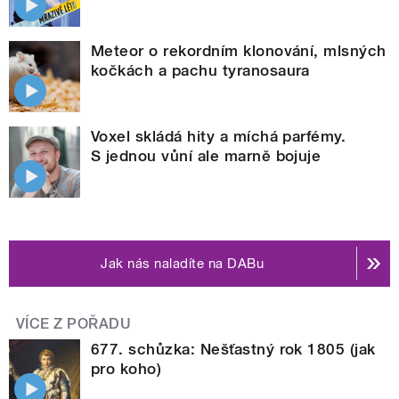
Meteor o rekordním klonování, mlsných
kočkách a pachu tyranosaura
Voxel skládá hity a míchá parfémy.
S jednou vůní ale marně bojuje
Jak nás naladíte na DABu
VÍCE Z POŘADU
677. schůzka: Nešťastný rok 1805 (jak
pro koho)