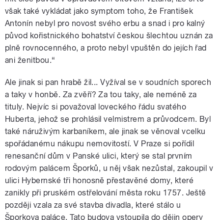
však také vykládat jako symptom toho, že František
Antonín nebyl pro novost svého erbu a snad i pro kalný
původ kořistnického bohatství českou šlechtou uznán za
plně rovnocenného, a proto nebyl vpuštěn do jejích řad
ani ženitbou.“
Ale jinak si pan hrabě žil... Vyžíval se v soudních sporech
a taky v honbě. Za zvěří? Za tou taky, ale neméně za
tituly. Nejvíc si považoval loveckého řádu svatého
Huberta, jehož se prohlásil velmistrem a průvodcem. Byl
také náruživým karbaníkem, ale jinak se věnoval vcelku
spořádanému nákupu nemovitostí. V Praze si pořídil
renesanční dům v Panské ulici, který se stal prvním
rodovým palácem Šporků, u něj však nezůstal, zakoupil v
ulici Hybernské tři honosně přestavěné domy, které
zanikly při pruském ostřelování města roku 1757. Ještě
později vzala za své stavba divadla, které stálo u
Šporkova paláce. Tato budova vstoupila do dějin opery