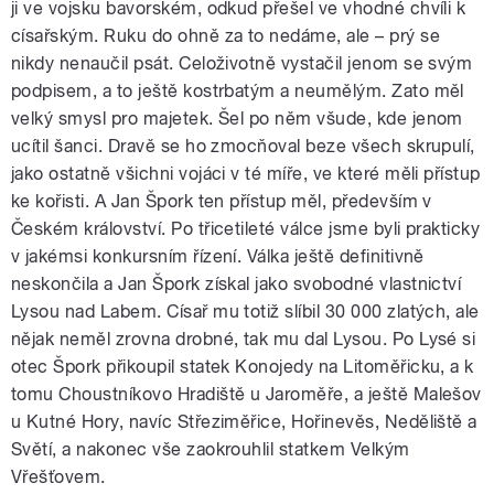
ji ve vojsku bavorském, odkud přešel ve vhodné chvíli k
císařským. Ruku do ohně za to nedáme, ale – prý se
nikdy nenaučil psát. Celoživotně vystačil jenom se svým
podpisem, a to ještě kostrbatým a neumělým. Zato měl
velký smysl pro majetek. Šel po něm všude, kde jenom
ucítil šanci. Dravě se ho zmocňoval beze všech skrupulí,
jako ostatně všichni vojáci v té míře, ve které měli přístup
ke kořisti. A Jan Špork ten přístup měl, především v
Českém království. Po třicetileté válce jsme byli prakticky
v jakémsi konkursním řízení. Válka ještě definitivně
neskončila a Jan Špork získal jako svobodné vlastnictví
Lysou nad Labem. Císař mu totiž slíbil 30 000 zlatých, ale
nějak neměl zrovna drobné, tak mu dal Lysou. Po Lysé si
otec Špork přikoupil statek Konojedy na Litoměřicku, a k
tomu Choustníkovo Hradiště u Jaroměře, a ještě Malešov
u Kutné Hory, navíc Střeziměřice, Hořinevěs, Neděliště a
Světí, a nakonec vše zaokrouhlil statkem Velkým
Vřešťovem.