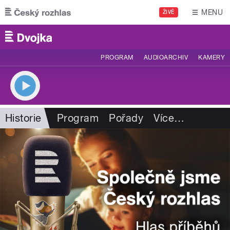
Přejít k hlavnímu obsahu
MENU
ŽIVĚ
PROGRAM
AUDIOARCHIV
KAMERY
Historie
Program
Pořady
Více
…