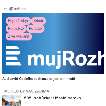
mujRozhlas
Hry a četby
Krimi
Pohádky
Pořady
Živé vysílání
Audiosvět Českého rozhlasu na jednom místě
MOHLO BY VÁS ZAJÍMAT
505. schůzka: Užaslé baroko