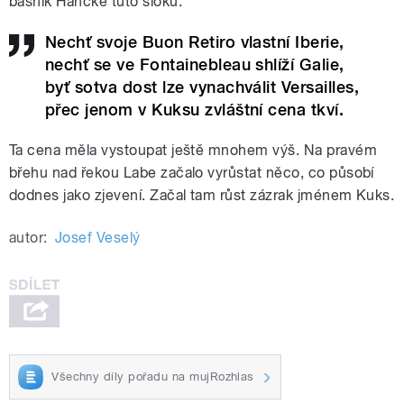
básník Hancke tuto sloku:
Nechť svoje Buon Retiro vlastní Iberie,
nechť se ve Fontainebleau shlíží Galie,
byť sotva dost lze vynachválit Versailles,
přec jenom v Kuksu zvláštní cena tkví.
Ta cena měla vystoupat ještě mnohem výš. Na pravém
břehu nad řekou Labe začalo vyrůstat něco, co působí
dodnes jako zjevení. Začal tam růst zázrak jménem Kuks.
autor:
Josef Veselý
Všechny díly pořadu na mujRozhlas