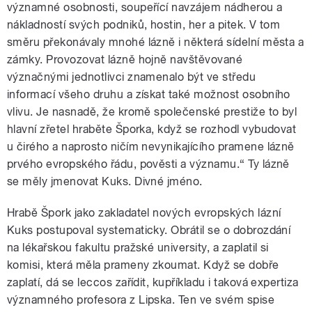
významné osobnosti, soupeřící navzájem nádherou a
nákladností svých podniků, hostin, her a pitek. V tom
směru překonávaly mnohé lázně i některá sídelní města a
zámky. Provozovat lázně hojně navštěvované
význačnými jednotlivci znamenalo být ve středu
informací všeho druhu a získat také možnost osobního
vlivu. Je nasnadě, že kromě společenské prestiže to byl
hlavní zřetel hraběte Šporka, když se rozhodl vybudovat
u čirého a naprosto ničím nevynikajícího pramene lázně
prvého evropského řádu, pověsti a významu.“ Ty lázně
se měly jmenovat Kuks. Divné jméno.
Hrabě Špork jako zakladatel nových evropských lázní
Kuks postupoval systematicky. Obrátil se o dobrozdání
na lékařskou fakultu pražské university, a zaplatil si
komisi, která měla prameny zkoumat. Když se dobře
zaplatí, dá se leccos zařídit, kupříkladu i taková expertiza
významného profesora z Lipska. Ten ve svém spise