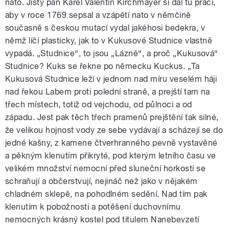
nato. Jistý pan Karel Valentin Kirchmayer si dal tu práci,
aby v roce 1769 sepsal a vzápětí nato v němčině
současně s českou mutací vydal jakéhosi bedekra, v
němž líčí plasticky, jak to v Kukusové Studnice vlastně
vypadá. „Studnice“, to jsou „Lázně“, a proč „Kukusová“
Studnice? Kuks se řekne po německu Kuckus. „Ta
Kukusová Studnice leží v jednom nad míru veselém háji
nad řekou Labem proti polední straně, a prejští tam na
třech místech, totiž od vejchodu, od půlnoci a od
západu. Jest pak těch třech pramenů prejštění tak silné,
že velikou hojnost vody ze sebe vydávají a scházejí se do
jedné kašny, z kamene čtverhranného pevně vystavěné
a pěkným klenutím přikryté, pod kterým letního času ve
velikém množství nemocní před sluneční horkostí se
schraňují a občerstvují, nejináč než jako v nějakém
chladném sklepě, na pohodlném sedění. Nad tím pak
klenutím k pobožnosti a potěšení duchovnímu
nemocných krásný kostel pod titulem Nanebevzetí