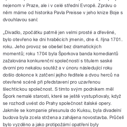
nejenom v Praze, ale i v celé střední Evropě. Zprávu o
něm máme od historika Pavla Preisse v jeho knize Boje s
dvouhlavou saní:
„Divadlo, zpočátku patrně jen velmi prosté a dřevěné,
bylo otevřeno ke dni hraběcích jmenin, dne 4. října 1701.
roku. Jeho provoz se obešel bez dramatických
momentů; roku 1704 byla Šporkova banda komediantů
zažalována konkurenční společností s titulem saské
dvorní pro nekalou soutěž a v únoru následující roku
došlo dokonce k zatčení jejího ředitele a dvou herců na
otevřené scéně při představení pro uzavřenou
šlechtickou společnost. S tímto svým podnikem měl
Špork nemalé starosti, které se ještě vystupňovaly, když
se rozhodl uvést do Prahy společnost italské opery.
Jakmile se kompanie přesunula do Kuksu, byla divadelní
budova byla zcela stržena a zahájena novostavba. Průčelí
bylo vyzděno a jako protipožární opatření byly