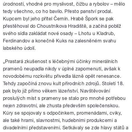
úrodností, vhodné pro myslivost, čižbu a rybolov – mělo
tedy všechno, co ho bavilo. Přesto panství prodal.
Kupcem byl jeho přítel Černín. Hrabě Špork se pak
přestěhoval do Choustníkova Hradiště, a začíná poblíž
svého sídla zakládat nové osady – Lhotu u Kladrub,
Ferdinandov a konečně Kuks na zalesněném svahu
labského údolí.
„Prastará zkušenost s léčebnými účinky minerálních
pramenů neupadla nikdy v úplné zapomenutí, avšak k
novodobému rozkvětu přivedla lázně opět renesance.
Tehdy započíná znovu kult přírodních zdrojů. Století 18.
pak bylo již přímo věkem lázeňství. Navštěvování
proslulých míst s prameny se stalo pro mnohé potřebou
nejen zdravotní, ale zhusta především společenskou.
Kúry se spojovaly s odpočinkem, promenádami, cviky,
ale také hrami, slavnostmi, hudebními produkcemi a
divadelními představeními. Setkávaly se zde hlavy států a