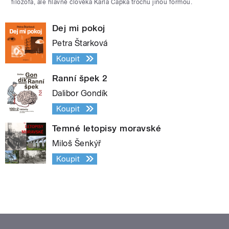
filozofa, ale hlavně člověka Karla Čapka trochu jinou formou.
Dej mi pokoj
Petra Štarková
Koupit
Ranní špek 2
Dalibor Gondík
Koupit
Temné letopisy moravské
Miloš Šenkýř
Koupit