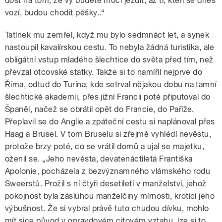
dost na tom, že vy budete moci jezdit, až ti, kteří se dnes
vozí, budou chodit pěšky..“
Tatínek mu zemřel, když mu bylo sedmnáct let, a synek
nastoupil kavalírskou cestu. To nebyla žádná turistika, ale
obligátní vstup mladého šlechtice do světa před tím, než
převzal otcovské statky. Takže si to namířil nejprve do
Říma, odtud do Turína, kde setrval nějakou dobu na tamní
šlechtické akademii, přes jižní Francii poté připutoval do
Španěl, načež se obrátil opět do Francie, do Paříže.
Přeplavil se do Anglie a zpáteční cestu si naplánoval přes
Haag a Brusel. V tom Bruselu si zřejmě vyhlédl nevěstu,
protože brzy poté, co se vrátil domů a ujal se majetku,
oženil se. „Jeho nevěsta, devatenáctiletá Františka
Apolonie, pocházela z bezvýznamného vlámského rodu
Sweerstů. Prožil s ní čtyři desetiletí v manželství, jehož
pokojnost byla zásluhou manželčiny mírnosti, krotící jeho
výbušnost. Že si vybral právě tuto chudou dívku, mohlo
mít sice původ v opravdovém citovém vztahu, lze si to