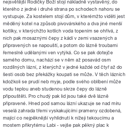
nejsvětější Rodičky Boží stojí nákladně vystavěný, do
kterého z jedné i druhé strana po schodech nahoru se
vystupuje. Za kostelem stojí dům, v kterémžto viděti jest
měděný kotel na způsob pivovárského a dva jiné menší
kotlíky, v kterýchžto kotlích voda topením se ohřívá, z
nich pak mosaznými čepy z kádí v zemi vsazených a
připravených se napouští, a potom do lázně troubami
řemeslně udělanými ven vytýká. Co se pak dotejče
samého domu, nachází se v něm až posavád osm
rozdílných lázní, z kterýchž v jedné každé od čtyř až do
šesti osob bez překážky koupati se může. V těch lázních
kdožkoli se prudí neb myje, podle svého oblíbení může
vodu teplou aneb studenou skrze čepy do lázně
připouštěti. Pro chudý pak lid jsou také dvě lázně
připravené. Hned pod samou lázní ukazuje se nad míru
veselá zahrada třemi vyskakujícími prameny ozdobená,
mající co nejpěknější vyhlídnutí k nížeji tekoucímu a
mostem přikrytému Labi - vejše pak pěkný plac k