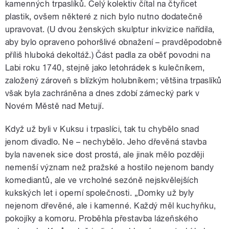
kamenných trpaslíků. Celý kolektiv čítal na čtyřicet
plastik, ovšem některé z nich bylo nutno dodatečně
upravovat. (U dvou ženských skulptur inkvizice nařídila,
aby bylo opraveno pohoršlivé obnažení – pravděpodobně
příliš hluboká dekoltáž.) Část padla za oběť povodni na
Labi roku 1740, stejně jako letohrádek s kulečníkem,
založený zároveň s blízkým holubníkem; většina trpaslíků
však byla zachráněna a dnes zdobí zámecký park v
Novém Městě nad Metují.
Když už byli v Kuksu i trpaslíci, tak tu chybělo snad
jenom divadlo. Ne – nechybělo. Jeho dřevěná stavba
byla navenek sice dost prostá, ale jinak mělo později
nemenší význam než pražské a hostilo nejenom bandy
komediantů, ale ve vrcholné sezóně nejskvělejších
kukských let i operní společnosti. „Domky už byly
nejenom dřevěné, ale i kamenné. Každý měl kuchyňku,
pokojíky a komoru. Proběhla přestavba lázeňského