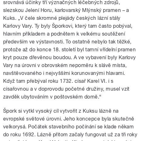
srovnává účinky tří význačných léčebných zdrojů,
slezskou Jelení Horu, karlovarský Mlýnský pramen – a
Kuks. „V čele skromné plejády českých lázní stály
Karlovy Vary. Ty byly Šporkovi, který tam často pobýval,
hlavním příkladem a podnětem k velkému soutěžení
především ve výstavnosti. To ostatně nebylo tak těžké,
protože až do konce 18. století byl tamní vřídelní pramen
kryt pouze dřevěnou boudou. A ve vybavení byly Karlovy
Vary na úrovni v obrovském nepoměru k slávě místa,
navštěvovaného i nejvyššími korunovanými hlavami.
Když tam přebýval roku 1732. císař Karel VI. i s
císařovnou a v doprovodu početné družiny, musel vzít
zavděk ubytováním v poštovském domě.“
Špork si vytkl vysoký cíl vytvořit z Kuksu lázně na
evropské světové úrovni. Jeho koncepce byla skutečně
velkorysá. Počátek stavebního počínání se klade někam
do roku 1692. Lázně přitom začaly fungovat už za tři roky