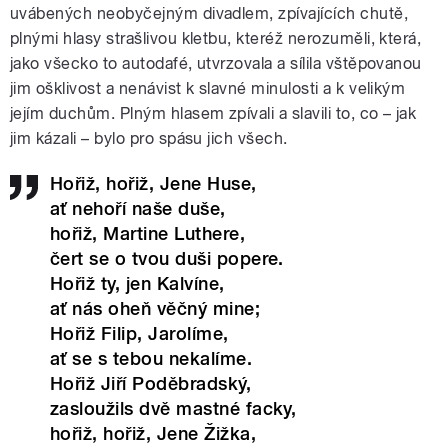
uvábených neobyčejným divadlem, zpívajících chutě,
plnými hlasy strašlivou kletbu, kteréž nerozuměli, která,
jako všecko to autodafé, utvrzovala a sílila vštěpovanou
jim ošklivost a nenávist k slavné minulosti a k velikým
jejím duchům. Plným hlasem zpívali a slavili to, co – jak
jim kázali – bylo pro spásu jich všech.
Hořiž, hořiž, Jene Huse,
ať nehoří naše duše,
hořiž, Martine Luthere,
čert se o tvou duši popere.
Hořiž ty, jen Kalvíne,
ať nás oheň věčný mine;
Hořiž Filip, Jarolíme,
ať se s tebou nekalíme.
Hořiž Jiří Poděbradský,
zasloužils dvě mastné facky,
hořiž, hořiž, Jene Žižka,