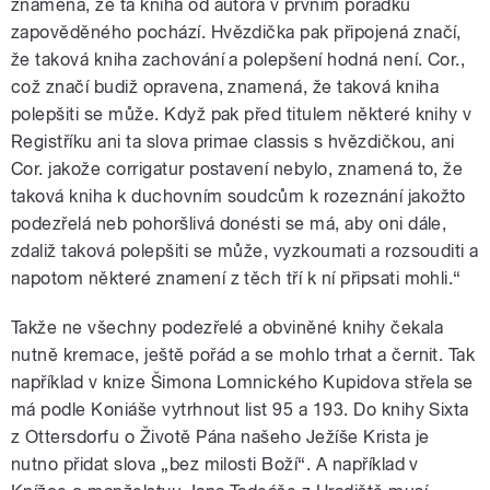
znamená, že ta kniha od autora v prvním pořádku
zapověděného pochází. Hvězdička pak připojená značí,
že taková kniha zachování a polepšení hodná není. Cor.,
což značí budiž opravena, znamená, že taková kniha
polepšiti se může. Když pak před titulem některé knihy v
Registříku ani ta slova primae classis s hvězdičkou, ani
Cor. jakože corrigatur postavení nebylo, znamená to, že
taková kniha k duchovním soudcům k rozeznání jakožto
podezřelá neb pohoršlivá donésti se má, aby oni dále,
zdaliž taková polepšiti se může, vyzkoumati a rozsouditi a
napotom některé znamení z těch tří k ní připsati mohli.“
Takže ne všechny podezřelé a obviněné knihy čekala
nutně kremace, ještě pořád a se mohlo trhat a černit. Tak
například v knize Šimona Lomnického Kupidova střela se
má podle Koniáše vytrhnout list 95 a 193. Do knihy Sixta
z Ottersdorfu o Životě Pána našeho Ježíše Krista je
nutno přidat slova „bez milosti Boží“. A například v