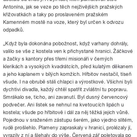
Antonína, jak se veze po těch nejživějších pražských
křižovatkách a taky po proslaveném pražském
Kamenném mostě na voze, který byl určen k odvozu
odpadků.
„Když byla dokonána pobožnost, když varhany dohrály,
valilo se vše z kostela ven k přichystané hranici. Žáčkové
a žačky s kantory přes třemi misionáři v černých
klerikách a vysokých kvadrátcích, před kulatým děkanem
a jeho kaplanem v bílých komžích. Hřbitov nestačil, tíseň
všude. I na obrubě stáli chlapci a výrostkové. Všichni byli
dychtivi divadla, každý chtěl spatřit zvláštní tu popravu.
Smrákalo se, ticho, ani zavanutí. Byl dusný červencový
podvečer. Ani lístek se nehnul na kvetoucích lipách u
kostela; všude po hřbitově i dál za něj těžká jejich vůně.
Pojednou v sraženém zástupu šerém, jako vjedno slitém,
rudě prošlehlo. Plameny zapraskaly v hranici, prolézaly jí,
vyrazily z ní a šlehaly do výše. Červená zář poletovala po