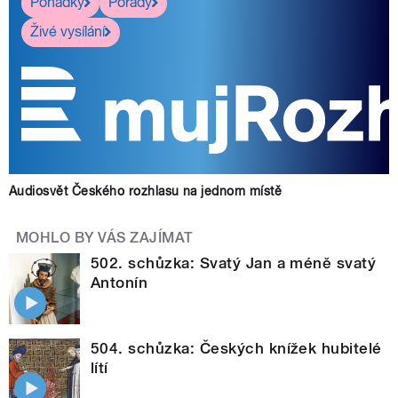
Pohádky
Pořady
Živé vysílání
Audiosvět Českého rozhlasu na jednom místě
MOHLO BY VÁS ZAJÍMAT
502. schůzka: Svatý Jan a méně svatý
Antonín
504. schůzka: Českých knížek hubitelé
lítí