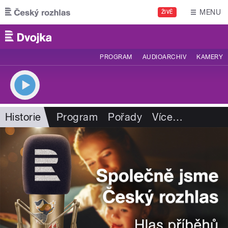
Přejít k hlavnímu obsahu
MENU
ŽIVĚ
PROGRAM
AUDIOARCHIV
KAMERY
Historie
Program
Pořady
Více
…