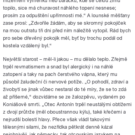
mizerném výměnku neb baráčku, kde se celou zimu
topilo, sice má churavost náhlého topení nesnese;
prosím za odpuštění upřímnosti mé.“ A lounské měšťany
zase prosí: „Zdvořile žádám, aby se skromný pokojíček
na mou outratu tři dni před ním náležitě vytopil. Rád bych
pro sebe dřevěný pokojík měl, byť by trochu podál od
kostela vzdálený byl.“
Největší starost – měl-li jakou – mu dělalo teplo. Zřejmě
trpěl revmatismem a snad byl alergický i na náhlé
zatopení a taky na pach čerstvého vápna, který mu
působil žaludeční či nervové potíže. „O pohodlí, zdraví a
živobytí se jinak vůbec nestaral do té míry, že se to zdá
až příšerné,“ dozvídáme se ze žalozpěvu, vydaném po
Koniášově smrti. „Otec Antonín trpěl neustálými obtížemi
z dvojí průtrže (měl oboustrannou kýlu), také křečemi a
nejrudší bolestí hlavy. Přece však vládl takovými
tělesnými silami, že nezřídka pětkrát denně kázal
nejohnivěji, jak německy, tak otcovským jazykem na