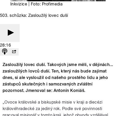
Inkvizice | Foto: Profimedia
503. schůzka: Zasloužilý lovec duší
28:16
Zasloužilý lovec duší. Takových jsme měli, v dějinách...
zasloužilých lovců duší. Ten, který nás bude zajímat
dnes, si ale vysloužil od našeho prostého lidu a jeho
zástupců skutečných i samozvaných zvláštní
pozornost. Jmenoval se: Antonín Koniáš.
„Ovoce královské a biskupské misie v kraji a diecézi
královéhradecké za jediný rok. Podle své povinnosti
pracoval misionář v tomto kraji, jehož obvody vzdělával