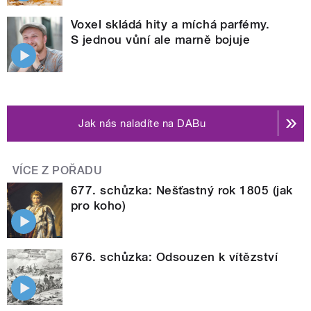
Voxel skládá hity a míchá parfémy.
S jednou vůní ale marně bojuje
Jak nás naladíte na DABu
VÍCE Z POŘADU
677. schůzka: Nešťastný rok 1805 (jak
pro koho)
676. schůzka: Odsouzen k vítězství