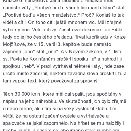
Knížce o manželstvu Jana Tadeáše z Hradiště musí
namísto věty „Poctivé buď u všech lidí manželstvo“ stát
„Poctivé buď u všech manželstvo.“ Proč? Koniáš to tak
viděl a cítil. On toho cítil ještě mnohem víc. Měl zřejmě
výborný nos. Velni citlivý. Zasahoval dokonce i do Bible –
tedy do jejího českého překladu. Trval kupříkladu v Knize
Mojžíšově, že v 15. verši 3. kapitole bude namísto
zájmena „ono“ stát „ona“. A v Novém zákoně, v 1. listu
sv. Pavla ke Korinťanům přeškrtl spojku „a“ a nahradil ji
spojkou „neb“. V praxi vytrhával některé listy, jinde zase
určité místo začernil, některá závadná slova přeškrtl, tu a
tam vepsal text, který považoval za správný.
Těch 30 000 knih, které měl dal spálit, jsou spočítány v
nápisu na jeho náhrobku. Ve skutečnosti jich bylo zřejmě
o něco méně, ale i tím si na věky vysloužil zlobu, tím
větší, že na ostatní začerňovatele a vytrhávače a
spalovače se jaksi zapomnělo. Na hřbet se mu naložily i
hříchy jiných, a časem se jeho jméno stalo symbolem