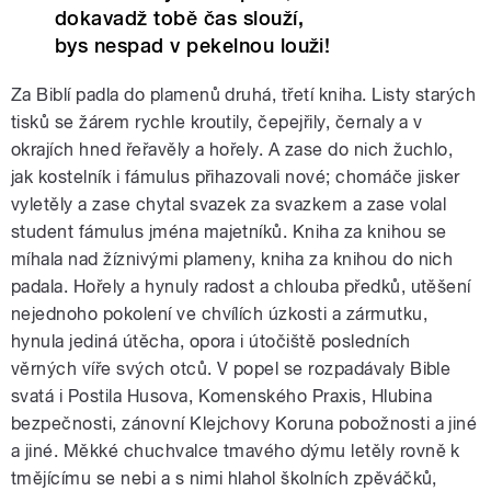
dokavadž tobě čas slouží,
bys nespad v pekelnou louži!
Za Biblí padla do plamenů druhá, třetí kniha. Listy starých
tisků se žárem rychle kroutily, čepejřily, černaly a v
okrajích hned řeřavěly a hořely. A zase do nich žuchlo,
jak kostelník i fámulus přihazovali nové; chomáče jisker
vyletěly a zase chytal svazek za svazkem a zase volal
student fámulus jména majetníků. Kniha za knihou se
míhala nad žíznivými plameny, kniha za knihou do nich
padala. Hořely a hynuly radost a chlouba předků, utěšení
nejednoho pokolení ve chvílích úzkosti a zármutku,
hynula jediná útěcha, opora i útočiště posledních
věrných víře svých otců. V popel se rozpadávaly Bible
svatá i Postila Husova, Komenského Praxis, Hlubina
bezpečnosti, zánovní Klejchovy Koruna pobožnosti a jiné
a jiné. Měkké chuchvalce tmavého dýmu letěly rovně k
tmějícímu se nebi a s nimi hlahol školních zpěváčků,