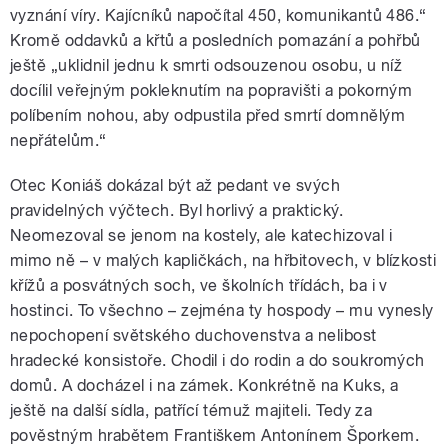
vyznání víry. Kajícníků napočítal 450, komunikantů 486.“
Kromě oddavků a křtů a posledních pomazání a pohřbů
ještě „uklidnil jednu k smrti odsouzenou osobu, u níž
docílil veřejným pokleknutím na popravišti a pokorným
políbením nohou, aby odpustila před smrtí domnělým
nepřátelům.“
Otec Koniáš dokázal být až pedant ve svých
pravidelných výčtech. Byl horlivý a praktický.
Neomezoval se jenom na kostely, ale katechizoval i
mimo ně – v malých kapličkách, na hřbitovech, v blízkosti
křížů a posvátných soch, ve školních třídách, ba i v
hostinci. To všechno – zejména ty hospody – mu vynesly
nepochopení světského duchovenstva a nelibost
hradecké konsistoře. Chodil i do rodin a do soukromých
domů. A docházel i na zámek. Konkrétně na Kuks, a
ještě na další sídla, patřící témuž majiteli. Tedy za
pověstným hrabětem Františkem Antonínem Šporkem.