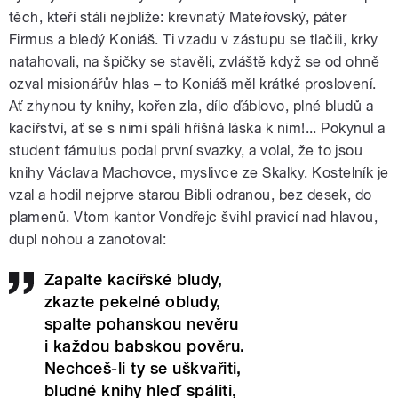
těch, kteří stáli nejblíže: krevnatý Mateřovský, páter
Firmus a bledý Koniáš. Ti vzadu v zástupu se tlačili, krky
natahovali, na špičky se stavěli, zvláště když se od ohně
ozval misionářův hlas – to Koniáš měl krátké proslovení.
Ať zhynou ty knihy, kořen zla, dílo ďáblovo, plné bludů a
kacířství, ať se s nimi spálí hříšná láska k nim!... Pokynul a
student fámulus podal první svazky, a volal, že to jsou
knihy Václava Machovce, myslivce ze Skalky. Kostelník je
vzal a hodil nejprve starou Bibli odranou, bez desek, do
plamenů. Vtom kantor Vondřejc švihl pravicí nad hlavou,
dupl nohou a zanotoval:
Zapalte kacířské bludy,
zkazte pekelné obludy,
spalte pohanskou nevěru
i každou babskou pověru.
Nechceš-li ty se uškvařiti,
bludné knihy hleď spáliti,