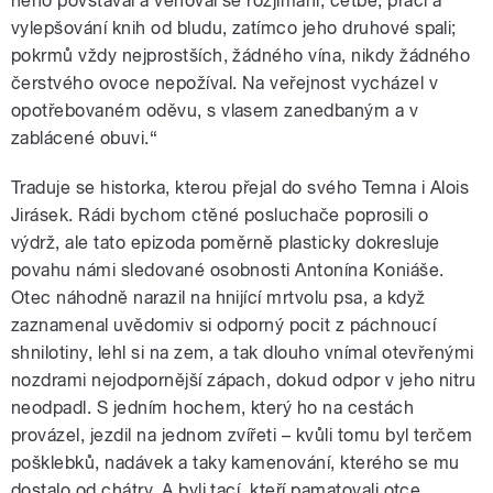
něho povstával a věnoval se rozjímání, četbě, práci a
vylepšování knih od bludu, zatímco jeho druhové spali;
pokrmů vždy nejprostších, žádného vína, nikdy žádného
čerstvého ovoce nepožíval. Na veřejnost vycházel v
opotřebovaném oděvu, s vlasem zanedbaným a v
zablácené obuvi.“
Traduje se historka, kterou přejal do svého Temna i Alois
Jirásek. Rádi bychom ctěné posluchače poprosili o
výdrž, ale tato epizoda poměrně plasticky dokresluje
povahu námi sledované osobnosti Antonína Koniáše.
Otec náhodně narazil na hnijící mrtvolu psa, a když
zaznamenal uvědomiv si odporný pocit z páchnoucí
shnilotiny, lehl si na zem, a tak dlouho vnímal otevřenými
nozdrami nejodpornější zápach, dokud odpor v jeho nitru
neodpadl. S jedním hochem, který ho na cestách
provázel, jezdil na jednom zvířeti – kvůli tomu byl terčem
pošklebků, nadávek a taky kamenování, kterého se mu
dostalo od chátry. A byli tací, kteří pamatovali otce