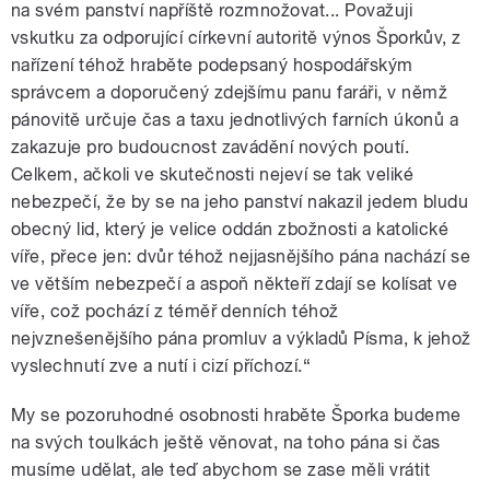
na svém panství napříště rozmnožovat... Považuji
vskutku za odporující církevní autoritě výnos Šporkův, z
nařízení téhož hraběte podepsaný hospodářským
správcem a doporučený zdejšímu panu faráři, v němž
pánovitě určuje čas a taxu jednotlivých farních úkonů a
zakazuje pro budoucnost zavádění nových poutí.
Celkem, ačkoli ve skutečnosti nejeví se tak veliké
nebezpečí, že by se na jeho panství nakazil jedem bludu
obecný lid, který je velice oddán zbožnosti a katolické
víře, přece jen: dvůr téhož nejjasnějšího pána nachází se
ve větším nebezpečí a aspoň někteří zdají se kolísat ve
víře, což pochází z téměř denních téhož
nejvznešenějšího pána promluv a výkladů Písma, k jehož
vyslechnutí zve a nutí i cizí příchozí.“
My se pozoruhodné osobnosti hraběte Šporka budeme
na svých toulkách ještě věnovat, na toho pána si čas
musíme udělat, ale teď abychom se zase měli vrátit