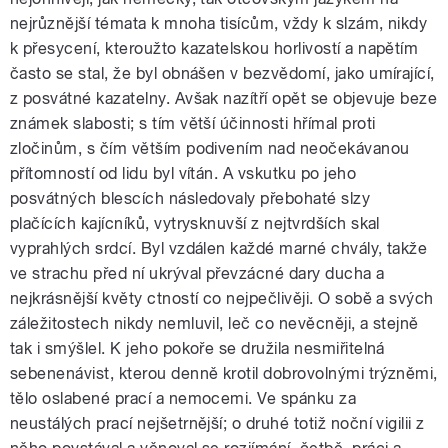
nejrůznější témata k mnoha tisícům, vždy k slzám, nikdy
k přesycení, kteroužto kazatelskou horlivostí a napětím
často se stal, že byl obnášen v bezvědomí, jako umírající,
z posvátné kazatelny. Avšak nazítří opět se objevuje beze
známek slabosti; s tím větší účinnosti hřímal proti
zločinům, s čím větším podivením nad neočekávanou
přítomností od lidu byl vítán. A vskutku po jeho
posvátných blescích následovaly přebohaté slzy
plačících kajícníků, vytrysknuvší z nejtvrdších skal
vyprahlých srdcí. Byl vzdálen každé marné chvály, takže
ve strachu před ní ukrýval převzácné dary ducha a
nejkrásnější květy ctností co nejpečlivěji. O sobě a svých
záležitostech nikdy nemluvil, leč co nevěcněji, a stejně
tak i smýšlel. K jeho pokoře se družila nesmiřitelná
sebenenávist, kterou denně krotil dobrovolnými trýzněmi,
tělo oslabené prací a nemocemi. Ve spánku za
neustálých prací nejšetrnější; o druhé totiž noční vigilii z