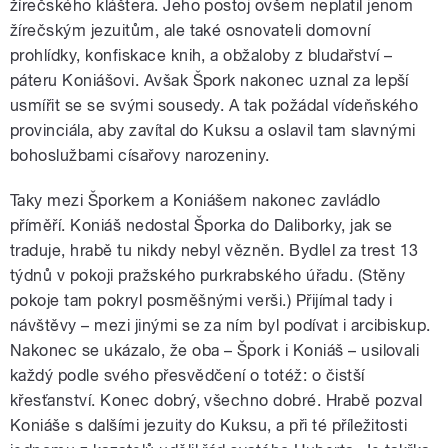
žírečského kláštera. Jeho postoj ovšem neplatil jenom
žírečským jezuitům, ale také osnovateli domovní
prohlídky, konfiskace knih, a obžaloby z bludařství –
páteru Koniášovi. Avšak Špork nakonec uznal za lepší
usmířit se se svými sousedy. A tak požádal vídeňského
provinciála, aby zavítal do Kuksu a oslavil tam slavnými
bohoslužbami císařovy narozeniny.
Taky mezi Šporkem a Koniášem nakonec zavládlo
příměří. Koniáš nedostal Šporka do Daliborky, jak se
traduje, hrabě tu nikdy nebyl vězněn. Bydlel za trest 13
týdnů v pokoji pražského purkrabského úřadu. (Stěny
pokoje tam pokryl posměšnými verši.) Přijímal tady i
návštěvy – mezi jinými se za ním byl podívat i arcibiskup.
Nakonec se ukázalo, že oba – Špork i Koniáš – usilovali
každý podle svého přesvědčení o totéž: o čistší
křesťanství. Konec dobrý, všechno dobré. Hrabě pozval
Koniáše s dalšími jezuity do Kuksu, a při té příležitosti