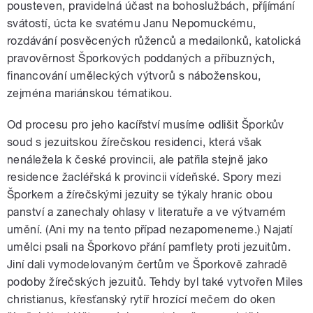
pousteven, pravidelná účast na bohoslužbách, příjímání
svátostí, úcta ke svatému Janu Nepomuckému,
rozdávání posvěcených růženců a medailonků, katolická
pravověrnost Šporkových poddaných a příbuzných,
financování uměleckých výtvorů s náboženskou,
zejména mariánskou tématikou.
Od procesu pro jeho kacířství musíme odlišit Šporkův
soud s jezuitskou žírečskou residenci, která však
nenáležela k české provincii, ale patřila stejně jako
residence žacléřská k provincii vídeňské. Spory mezi
Šporkem a žírečskými jezuity se týkaly hranic obou
panství a zanechaly ohlasy v literatuře a ve výtvarném
umění. (Ani my na tento případ nezapomeneme.) Najatí
umělci psali na Šporkovo přání pamflety proti jezuitům.
Jiní dali vymodelovaným čertům ve Šporkově zahradě
podoby žírečských jezuitů. Tehdy byl také vytvořen Miles
christianus, křesťanský rytíř hrozící mečem do oken