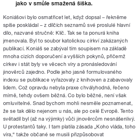
jako v smůle smažená šiška.
Koniášovi bylo osmatřicet let, když dopsal – řekněme
spíše poskládal – z dílčích seznamů své proslulé hlavní
dílo, nazvané stručně: Klíč. Tak se ta ponurá kniha
jmenovala. Byl to soubor katolickou církví zakázaných
publikací. Koniáš se zabýval tím soupisem na základě
mnoha cizích doporučení a vyšších pokynů, přičemž
církev i stát byly ve věcech víry a pronásledování
jinověrců zajedno. Podle jeho jasně formulovaného
indexu se publikace vyřazovaly z knihoven a zabavovaly
lidem. Což opravdu nebyla praxe chvályhodná, řečeno
mírně, tehdy ovšem běžná. Co bylo běžné, není však
omluvitelné. Snad bychom mohli nesměle poznamenat,
že se tak dělo nejenom u nás, ale po celé Evropě. Tento
světadíl byl (až na výjimky) vůči jinověrcům nesnášenlivý.
U protestantů taky. I tam platila zásada „Koho vláda, toho
víra,“ takže občané se musili přizpůsobovat