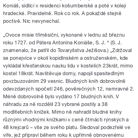
Koniáš, sídlící v residenci košumberské a poté v koleji
hradecké. Pravidelně. Rok co rok. A pokaždé stejně
poctivě. Nic nevynechal.
„Ovoce misie tříměsíční, vykonané v lednu až březnu
roku 1727. od Pátera Antonína Koniáše, S. J. “ (S. J.
znamenalo, že patřil do Tovaryšstva Ježíšova.) „Zdržoval
se ponejvíce v okolí kopidlnském a ostruženském, kde
vykládal křesťanskou nauku lidu v kostelích 23krát, mimo
kostel 18krát. Navštěvuje domy, napojil spasitedlným
povzbuzováním 29 vesnic. Bludných knih dobrovolně
odevzdaných spočetl 246, pověrečných 12, nemravné 2.
Méně dobrovolně bylo vydáno 17 bludných knih. V
náhradu za ně rozdělil 23 vybrané postily a 38
modlitebních knížek. Mimo ně nahradil bludné knihy
různými vhodnými knížkami v ceně čtrnácti rýnských a
48 krejcarů – vše ze svého platu. Sledoval podezřelé ve
víře, jež připraví během roku k upřímně obnovenému