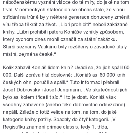
náboženskému vyznání vládce do té míry, do jaké na tom
trval. V německých státečcích se občas stalo, že vinou
střídání na trůně byly některé generace donuceny změnit
víru třeba třikrát za život. „Libri prohibiti“ neboli zakázané
knihy. „Libri prohibiti pátera Koniáše vznikly způsobem,
který bychom dnes mohli označit za státní zakázku.
Starší seznamy Vatikánu byly rozšířeny o závadové tituly
místní, zejména české.“
Kolik zabavil Koniáš lidem knih? Uvádí se, že jich spálil 60
000. Další zpráva říká doslovně: „Koniáš asi 60 000 knih
českých ohni poručil a spálil.“ Tuto informaci přebrali
Josef Dobrovský i Josef Jungmann. „Ve skutečnosti jich
bylo asi kolem třiceti tisíc.“ I to je dost. Koniáš však
všechny zabavené (anebo také dobrovolně odevzdané)
nepálil. Záleželo totiž velice na tom, na tom, do jaké
kategorie knihy patřily. Spadaly do čtyř kategorií. „V
Registříku znamení primae classis, tedy 1. třída,