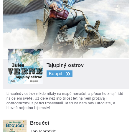
Tajuplný ostrov
Koupit
Lincolnův ostrov nikdo nikdy na mapě nenašel, a přece ho znají lidé
na celém světě. Už déle než sto třicet let na něm prožívají
dobrodružství s pěticí trosečníků, kteří na něm našli útočiště, a
hlavně nejedno tajemství.
Broučci
Jan Karafiát