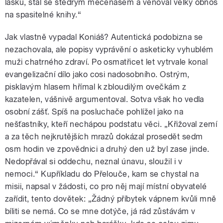
lásku, stal se štědrým mecenášem a věnoval velký obnos
na spasitelné knihy.“
Jak vlastně vypadal Koniáš? Autentická podobizna se
nezachovala, ale popisy vyprávění o asketicky vyhublém
muži chatrného zdraví. Po osmatřicet let vytrvale konal
evangelizační dílo jako cosi nadosobního. Ostrým,
pisklavým hlasem hřímal k zbloudilým ovečkám z
kazatelen, vášnivě argumentoval. Sotva však ho vedla
osobní zášť. Spíš na posluchače pohlížel jako na
nešťastníky, kteří nechápou podstatu věci. „Křižoval zemí
a za těch nejkrutějších mrazů dokázal prosedět sedm
osm hodin ve zpovědnici a druhý den už byl zase jinde.
Nedopřával si oddechu, neznal únavu, sloužil i v
nemoci.“ Kupříkladu do Přelouče, kam se chystal na
misii, napsal v žádosti, co pro něj mají místní obyvatelé
zařídit, tento dovětek: „Žádný příbytek vápnem kvůli mně
bíliti se nemá. Co se mne dotýče, já rád zůstávám v