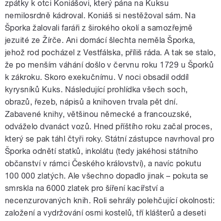
zpátky k otci Koniášovi, který pána na Kuksu
nemilosrdně kádroval. Koniáš si nestěžoval sám. Na
Šporka žalovali faráři z širokého okolí a samozřejmě
jezuité ze Žírče. Ani domácí šlechta neměla Šporka,
jehož rod pocházel z Vestfálska, příliš ráda. A tak se stalo,
že po menším váhání došlo v červnu roku 1729 u Šporků
k zákroku. Skoro exekučnímu. V noci obsadil oddíl
kyrysníků Kuks. Následující prohlídka všech soch,
obrazů, řezeb, nápisů a knihoven trvala pět dní.
Zabavené knihy, většinou německé a francouzské,
odváželo dvanáct vozů. Hned příštího roku začal proces,
který se pak táhl čtyři roky. Státní zástupce navrhoval pro
Šporka odnětí statků, inkolátu (tedy jakéhosi státního
občanství v rámci Českého království), a navíc pokutu
100 000 zlatých. Ale všechno dopadlo jinak – pokuta se
smrskla na 6000 zlatek pro šíření kacířství a
necenzurovaných knih. Roli sehrály polehčující okolnosti:
založení a vydržování osmi kostelů, tří klášterů a deseti