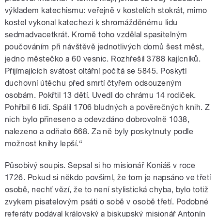
výkladem katechismu: veřejně v kostelích stokrát, mimo
kostel vykonal katechezi k shromážděnému lidu
sedmadvacetkrát. Kromě toho vzdělal spasitelným
poučováním při návštěvě jednotlivých domů šest měst,
jedno městečko a 60 vesnic. Rozhřešil 3788 kajícníků.
Přijímajících svátost oltářní počítá se 5845. Poskytl
duchovní útěchu před smrtí čtyřem odsouzeným
osobám. Pokřtil 13 dětí. Uvedl do chrámu 14 rodiček.
Pohřbil 6 lidí. Spálil 1706 bludných a pověrečných knih. Z
nich bylo přineseno a odevzdáno dobrovolně 1038,
nalezeno a odňato 668. Za ně byly poskytnuty podle
možnost knihy lepší.“
Působivý soupis. Sepsal si ho misionář Koniáš v roce
1726. Pokud si někdo povšiml, že tom je napsáno ve třetí
osobě, nechť vězí, že to není stylistická chyba, bylo totiž
zvykem pisatelovým psáti o sobě v osobě třetí. Podobné
referáty podával královský a biskupský misionář Antonín