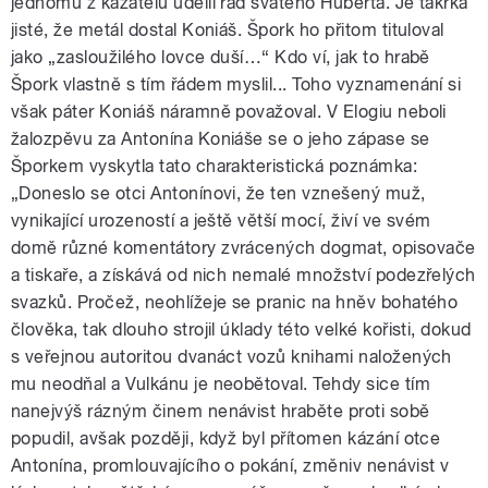
jednomu z kazatelů udělil řád svatého Huberta. Je takřka
jisté, že metál dostal Koniáš. Špork ho přitom tituloval
jako „zasloužilého lovce duší…“ Kdo ví, jak to hrabě
Špork vlastně s tím řádem myslil... Toho vyznamenání si
však páter Koniáš náramně považoval. V Elogiu neboli
žalozpěvu za Antonína Koniáše se o jeho zápase se
Šporkem vyskytla tato charakteristická poznámka:
„Doneslo se otci Antonínovi, že ten vznešený muž,
vynikající urozeností a ještě větší mocí, živí ve svém
domě různé komentátory zvrácených dogmat, opisovače
a tiskaře, a získává od nich nemalé množství podezřelých
svazků. Pročež, neohlížeje se pranic na hněv bohatého
člověka, tak dlouho strojil úklady této velké kořisti, dokud
s veřejnou autoritou dvanáct vozů knihami naložených
mu neodňal a Vulkánu je neobětoval. Tehdy sice tím
nanejvýš rázným činem nenávist hraběte proti sobě
popudil, avšak později, když byl přítomen kázání otce
Antonína, promlouvajícího o pokání, změniv nenávist v