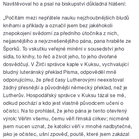
Navštěvoval ho a psal na biskupství důkladná hlášení:
„Počítám mezi nepřátele nauku nejzhoubnějších bludů
knihami a příklady a označil jsem bez jakéhokoli
znepokojení svědomí za předního útočníka z nich,
nejjasnějšího a nejvznešenějšího pána, pana hraběte ze
Šporků. To vskutku veřejné mínění v sousedství jeho
sídla, to knihy, to řeč a život jeho, to jeho dvořané
dosvědčují. V Žírči správce kaple v Kuksu, vychvalující
bludný luteránský překlad Písma, odpověděl mně
odporujícímu, že před časy Lutherovými neexistoval
žádný přesnější a původnější německý překlad, než je
Lutherův. Hospodářský správce v Kuksu tázal se mě,
odkud pochází a kdo jest vlastně původcem učení o
očistci. Na to prohlásil, že jeho pána je tento otevřený
výrok: Věřím všemu, čemu věří římská církev; nicméně
jsem nucen uznat, že katolíci věří v mnohé nadbytečné,
jako je očistec, ušní zpověď, poutě, které jsem zakázal