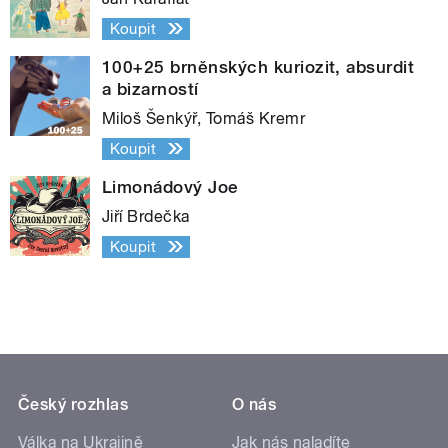
Koupit
100+25 brněnských kuriozit, absurdit
a bizarností
Miloš Šenkýř, Tomáš Kremr
Koupit
Limonádový Joe
Jiří Brdečka
Koupit
Český rozhlas
O nás
Válka na Ukrajině
Jak nás naladíte