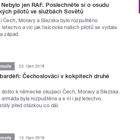
 Nebylo jen RAF. Poslechněte si o osudu
ých pilotů ve službách Sovětů
 Čech, Moravy a Slezska bylo rozpuštěno
etectvo a víc jak tisícovka našich pilotů se vydala
na západ.
 moře
22. říjen 2018
bardéři: Čechoslováci v kokpitech druhé
 došlo k německé okupaci Čech, Moravy a Slezska.
rmáda byla rozpuštěna a s ní i její letectvo.
 stály před otázkou co dál.
 moře
15. říjen 2018