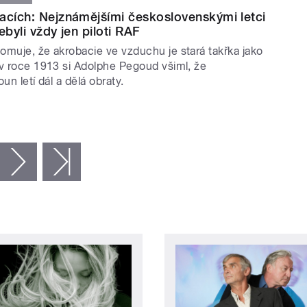
acích: Nejznámějšími československými letci
ebyli vždy jen piloti RAF
omuje, že akrobacie ve vzduchu je stará takřka jako
 v roce 1913 si Adolphe Pegoud všiml, že
oun letí dál a dělá obraty.
následující ›
poslední »