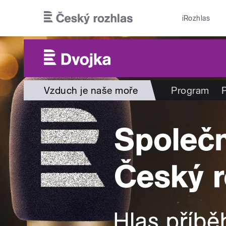
Přejít k hlavnímu obsahu
iRozhlas
Vzduch je naše moře
Program