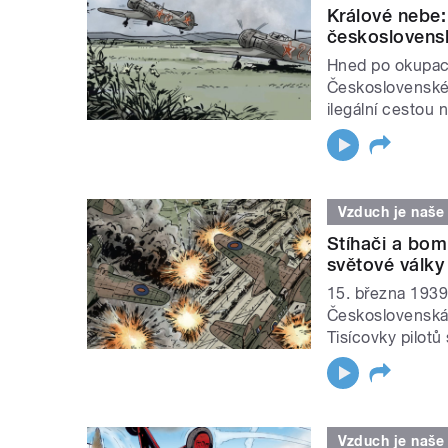
Králové nebe:
československ
Hned po okupaci
Československé l
ilegální cestou 
Vzduch je naše
Stíhači a bom
světové války
15. března 1939
Československá a
Tisícovky pilotů
Vzduch je naše