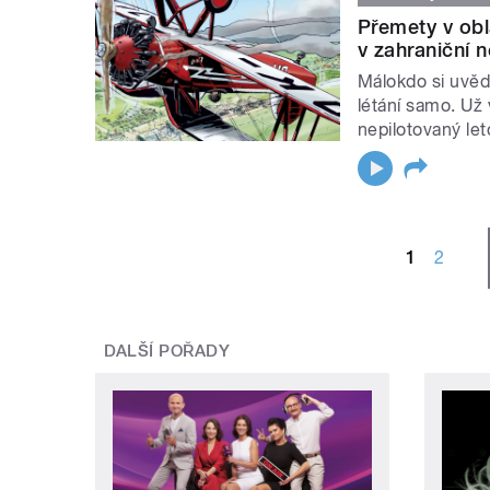
Přemety v obl
v zahraniční n
Málokdo si uvěd
létání samo. Už
nepilotovaný let
STRÁNKY
1
2
DALŠÍ POŘADY