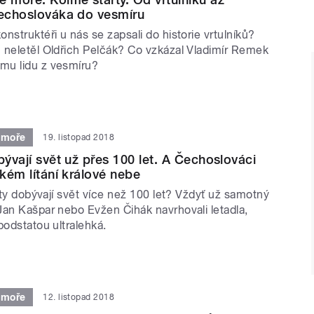
Čechoslováka do vesmíru
nstruktéři u nás se zapsali do historie vrtulníků?
 neletěl Oldřich Pelčák? Co vzkázal Vladimír Remek
mu lidu z vesmíru?
 moře
19. listopad 2018
bývají svět už přes 100 let. A Čechoslováci
hkém lítání králové nebe
ghty dobývají svět více než 100 let? Vždyť už samotný
Jan Kašpar nebo Evžen Čihák navrhovali letadla,
podstatou ultralehká.
 moře
12. listopad 2018