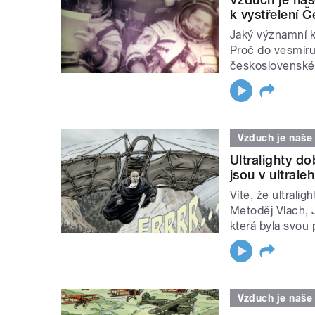
k vystřelení 
Jaký významní ko
Proč do vesmíru
československé
Vzduch je naše
Ultralighty do
jsou v ultrale
Víte, že ultrali
Metoděj Vlach, 
která byla svou 
Vzduch je naše