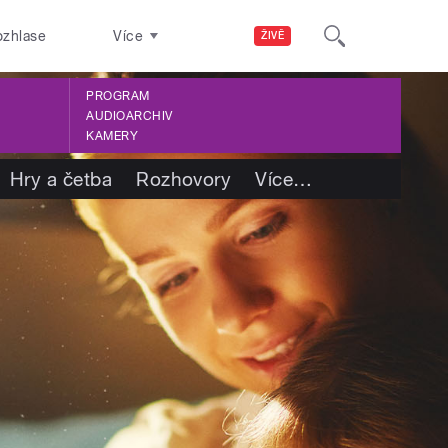
ozhlase
Více
ŽIVĚ
PROGRAM
AUDIOARCHIV
KAMERY
Hry a četba
Rozhovory
Více
…