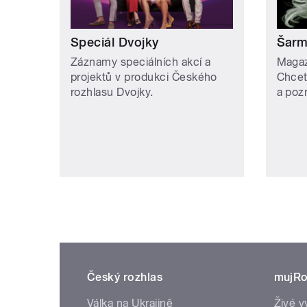
Speciál Dvojky
Šar
Záznamy speciálních akcí a
Magaz
projektů v produkci Českého
Chcete
rozhlasu Dvojky.
a poz
Český rozhlas
mujRo
Válka na Ukrajině
Živé v