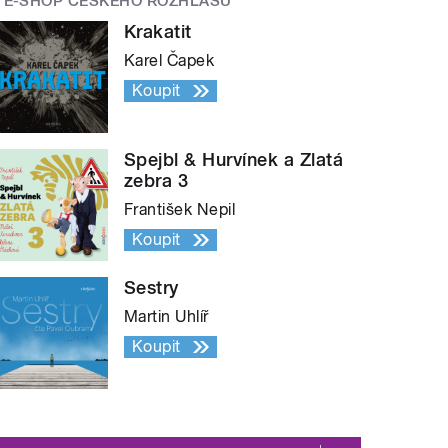
E-SHOP ČESKÉHO ROZHLASU
Krakatit
Karel Čapek
Koupit
Spejbl & Hurvínek a Zlatá
zebra 3
František Nepil
Koupit
Sestry
Martin Uhlíř
Koupit