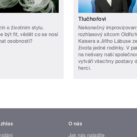
m
Tlučhořovi
ín o životním stylu.
Nekonečný improvizovan
 být fit, vědět co se nosí
rozhlasový sitcom Oldřic
nat osobnosti?
Kaisera a Jiřího Lábuse z
života jedné rodinky. V pa
na nešvary naší společnos
vytváří všechny postavy 
herci.
zhlas
O nás
ysílání
Jak nás naladíte