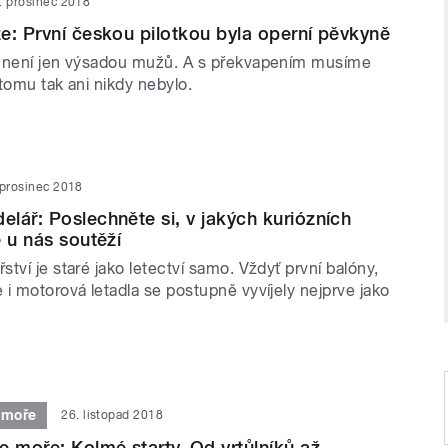
. prosinec 2018
e: První českou pilotkou byla operní pěvkyně
o není jen výsadou mužů. A s překvapením musíme
 tomu tak ani nikdy nebylo.
 prosinec 2018
lář: Poslechněte si, v jakých kuriózních
e u nás soutěží
tví je staré jako letectví samo. Vždyť první balóny,
i motorová letadla se postupně vyvíjely nejprve jako
 moře
26. listopad 2018
e moře: Kolmé starty. Od vrtůlníků až