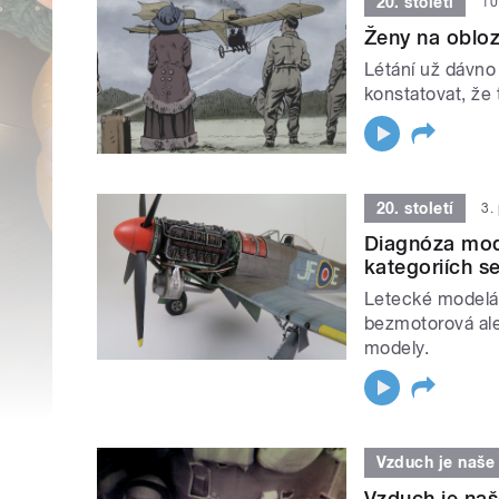
20. století
10
Ženy na obloz
Létání už dávn
konstatovat, že
20. století
3.
Diagnóza mode
kategoriích s
Letecké modelářs
bezmotorová ale 
modely.
Vzduch je naše
Vzduch je naš