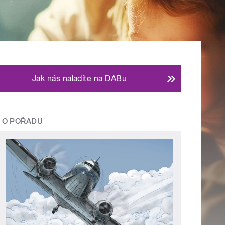
Jak nás naladíte na DABu
O POŘADU