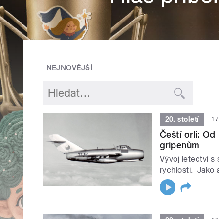
NEJNOVĚJŠÍ
20. století
17
Čeští orli: O
gripenům
Vývoj letectví s
rychlosti. Jako 