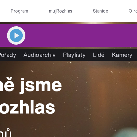
Program
mujRozhlas
Stanice
O r
Pořady
Audioarchiv
Playlisty
Lidé
Kamery