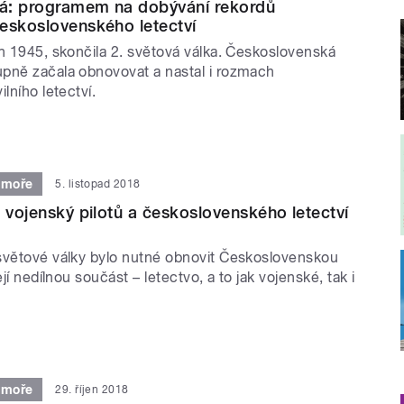
tá: programem na dobývání rekordů
eskoslovenského letectví
en 1945, skončila 2. světová válka. Československá
pně začala obnovovat a nastal i rozmach
lního letectví.
 moře
5. listopad 2018
d vojenský pilotů a československého letectví
světové války bylo nutné obnovit Československou
ejí nedílnou součást – letectvo, a to jak vojenské, tak i
 moře
29. říjen 2018