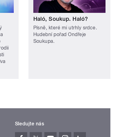
Haló, Soukup. Haló?
ý
Písně, které mi utrhly srdce.
ha
Hudební pořad Ondřeje
e
Soukupa.
rodii
ti
dva
Sledujte nás