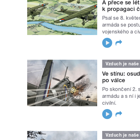
A přece se lé
k propagaci č
Psal se 8. květ
armáda se postu
vojenského a civi
Vzduch je naše
Ve stínu: osu
po válce
Po skončení 2. 
armádu a s ní i j
civilní.
Vzduch je naše