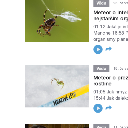
Věda
25. čer
Meteor o inte
nejstarším or
01:12 Jaká je in
Manche 16:58 Pil
organismy plane
Věda
18. čer
Meteor o přeži
rostlině
01:05 Jak hmyz 
15:44 Jak daleko 
Věda
11. čer