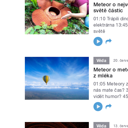
Meteor o nejv
světě částic
01:10 Trápili di
elektrárna 13:45
světě
Věda
20. červ
Meteor o met
z mléka
01:05 Meteory z
nás mate čas? 
vidět humor? 4
Věda
13. červ