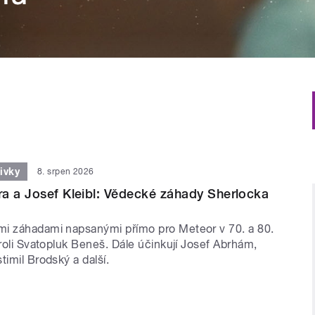
ivky
8. srpen 2026
a a Josef Kleibl: Vědecké záhady Sherlocka
i záhadami napsanými přímo pro Meteor v 70. a 80.
 roli Svatopluk Beneš. Dále účinkují Josef Abrhám,
timil Brodský a další.