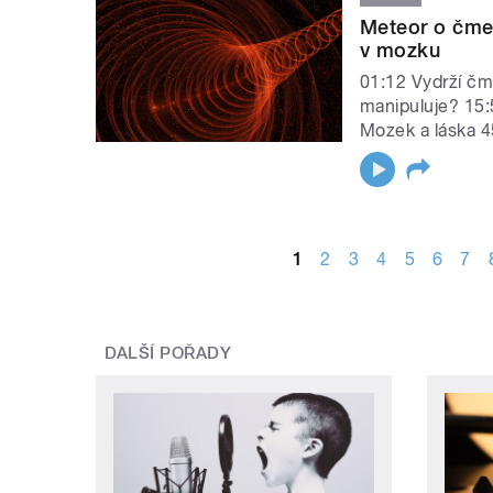
Meteor o čmel
v mozku
01:12 Vydrží čm
manipuluje? 15:
Mozek a láska 4
STRÁNKY
1
2
3
4
5
6
7
DALŠÍ POŘADY