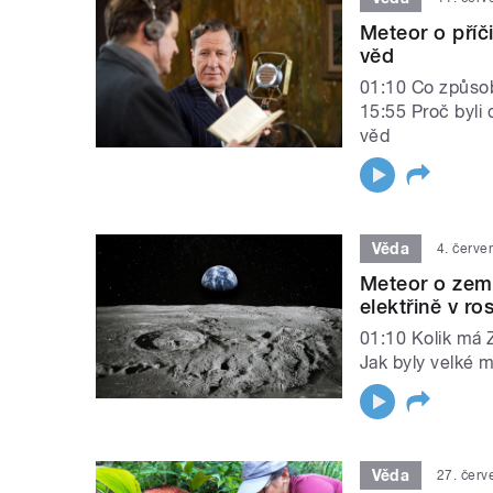
Meteor o příč
věd
01:10 Co způsob
15:55 Proč byli 
věd
Věda
4. červe
Meteor o zem
elektřině v ro
01:10 Kolik má
Jak byly velké m
Věda
27. červ