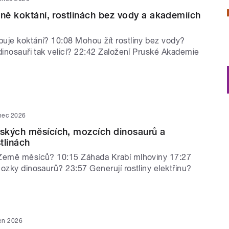
ině koktání, rostlinách bez vody a akademiích
uje koktání? 10:08 Mohou žít rostliny bez vody?
dinosauři tak velicí? 22:42 Založení Pruské Akademie
nec 2026
ských měsících, mozcích dinosaurů a
stlinách
 Země měsíců? 10:15 Záhada Krabí mlhoviny 17:27
ozky dinosaurů? 23:57 Generují rostliny elektřinu?
en 2026