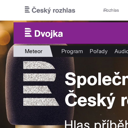
Přejít k hlavnímu obsahu
iRozhlas
Meteor
Program
Pořady
Audi