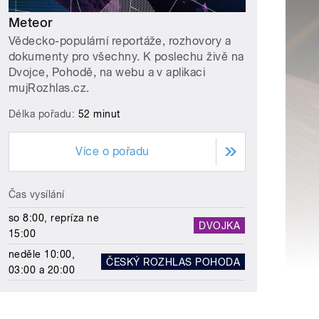
Meteor
Vědecko-populární reportáže, rozhovory a
dokumenty pro všechny. K poslechu živě na
Dvojce, Pohodě, na webu a v aplikaci
mujRozhlas.cz.
Délka pořadu:
52 minut
Více o pořadu
Čas vysílání
so 8:00, repríza ne
DVOJKA
15:00
neděle 10:00,
ČESKÝ ROZHLAS POHODA
03:00 a 20:00