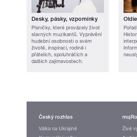
Desky, pásky, vzpomínky
Oldie
Písničky, které provázely život
Pořad
slavných muzikantů. Vyprávění
Histor
hudební osobnosti o svém
inter
životě, inspiraci, rodině i
Infor
přátelích, spoluhráčích a
neusly
dalších zajímavostech.
Český rozhlas
mujRo
Válka na Ukrajině
Živé v