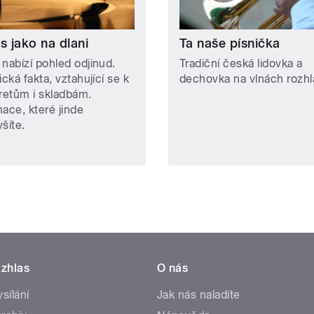
s jako na dlani
Ta naše písnička
 nabízí pohled odjinud.
Tradiční česká lidovka a
ická fakta, vztahující se k
dechovka na vlnách rozhl
pretům i skladbám.
mace, které jinde
šíte.
zhlas
O nás
ysílání
Jak nás naladíte