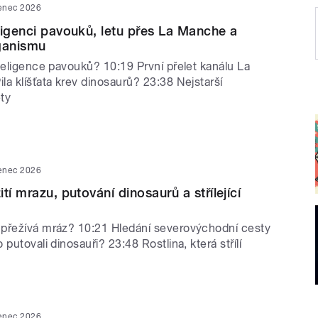
venec 2026
ligenci pavouků, letu přes La Manche a
ganismu
teligence pavouků? 10:19 První přelet kanálu La
a klíšťata krev dinosaurů? 23:38 Nejstarší
ty
venec 2026
tí mrazu, putování dinosaurů a střílející
přežívá mráz? 10:21 Hledání severovýchodní cesty
putovali dinosauři? 23:48 Rostlina, která střílí
venec 2026