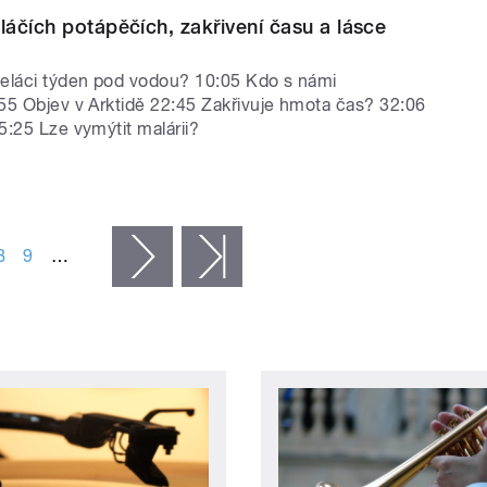
áčích potápěčích, zakřivení času a lásce
eláci týden pod vodou? 10:05 Kdo s námi
55 Objev v Arktidě 22:45 Zakřivuje hmota čas? 32:06
5:25 Lze vymýtit malárii?
8
9
…
následující ›
poslední »