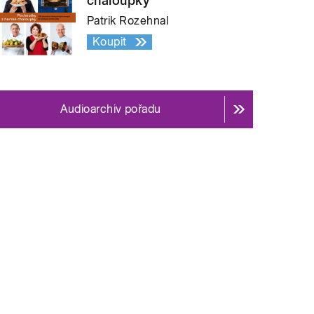
chaloupky
Patrik Rozehnal
Koupit
Audioarchiv pořadu