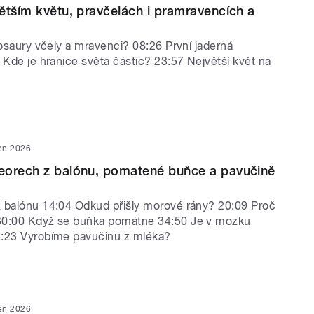
ětším květu, pravčelách i pramravencích a
nosaury včely a mravenci? 08:26 První jaderná
 Kde je hranice světa částic? 23:57 Největší květ na
en 2026
eorech z balónu, pomatené buňce a pavučině
 balónu 14:04 Odkud přišly morové rány? 20:09 Proč
30:00 Když se buňka pomátne 34:50 Je v mozku
5:23 Vyrobíme pavučinu z mléka?
en 2026