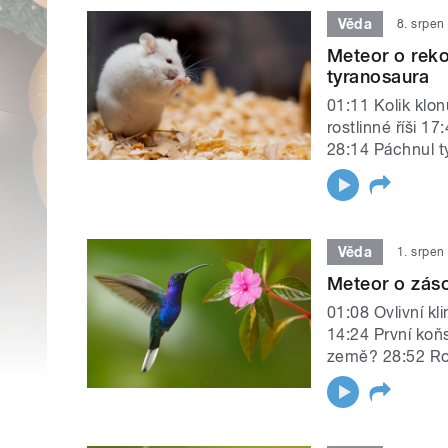
Věda
8. srpen
Meteor o rek
tyranosaura
01:11 Kolik klon
rostlinné říši 1
28:14 Páchnul 
Věda
1. srpen
Meteor o záso
01:08 Ovlivní kl
14:24 První koňs
země? 28:52 Ros