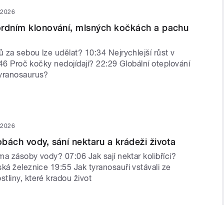
 2026
ordním klonování, mlsných kočkách a pachu
ů za sebou lze udělat? 10:34 Nejrychlejší růst v
7:46 Proč kočky nedojídají? 22:29 Globální oteplování
tyranosaurus?
 2026
bách vody, sání nektaru a krádeži života
ima zásoby vody? 07:06 Jak sají nektar kolibříci?
ká železnice 19:55 Jak tyranosauři vstávali ze
tliny, které kradou život