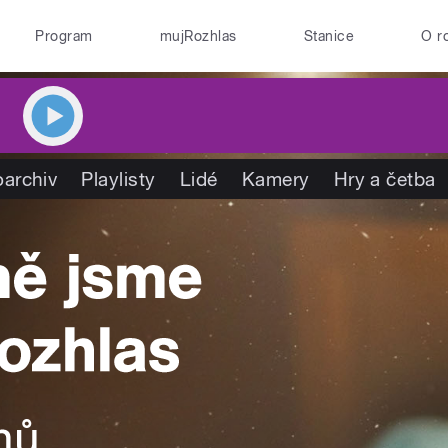
Program
mujRozhlas
Stanice
O r
oarchiv
Playlisty
Lidé
Kamery
Hry a četba