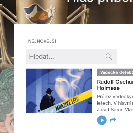
NEJNOVĚJŠÍ
Vědecké detekt
Rudolf Čechur
Holmese
Průřez vědeckým
letech. V hlavní
Josef Somr, Vlas