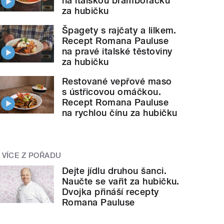
na italskou bramboračku
za hubičku
Špagety s rajčaty a lilkem.
Recept Romana Pauluse
na pravé italské těstoviny
za hubičku
Restované vepřové maso
s ústřicovou omáčkou.
Recept Romana Pauluse
na rychlou čínu za hubičku
VÍCE Z POŘADU
Dejte jídlu druhou šanci.
Naučte se vařit za hubičku.
Dvojka přináší recepty
Romana Pauluse