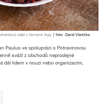
ohankový salát z červené řepy
|
foto:
David Všetička
an Paulus ve spolupráci s Potravinovou
enně sváží z obchodů neprodejné
sílá dál lidem v nouzi nebo organizacím,