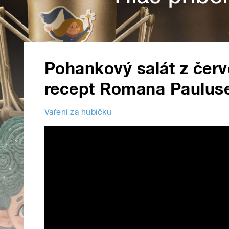
Pohankový salát z čer
recept Romana Pauluse
Vaření za hubičku