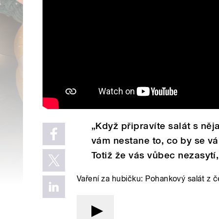
„Když připravíte salát s ně
vám nestane to, co by se vá
Totiž že vás vůbec nezasytí
Vaření za hubičku: Pohankový salát z 