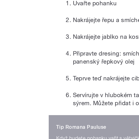
Uvařte pohanku
Nakrájejte řepu a smíc
Nakrájejte jablko na kos
Připravte dresing: smích
panenský řepkový olej
Teprve teď nakrájejte cib
Servírujte v hlubokém t
sýrem. Můžete přidat i
Tip Romana Pauluse
Když budete pohanku vařit s větvičk