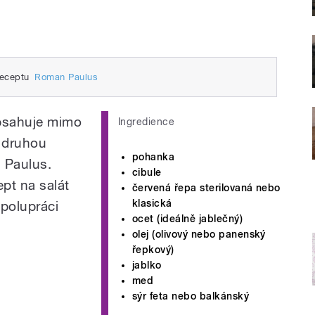
receptu
Roman Paulus
Obsahuje mimo
Ingredience
e druhou
pohanka
 Paulus.
cibule
pt na salát
červená řepa sterilovaná nebo
klasická
spolupráci
ocet (ideálně jablečný)
olej (olivový nebo panenský
řepkový)
jablko
med
sýr feta nebo balkánský