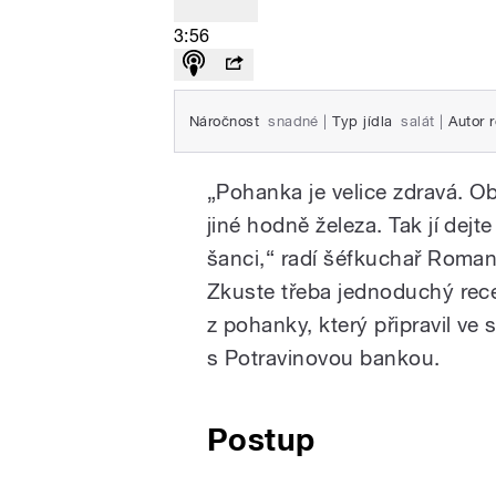
3:56
Náročnost
snadné
|
Typ jídla
salát
|
Autor 
„Pohanka je velice zdravá. 
jiné hodně železa. Tak jí dejt
šanci,“ radí šéfkuchař Roman
Zkuste třeba jednoduchý rece
z pohanky, který připravil ve 
s Potravinovou bankou.
Postup