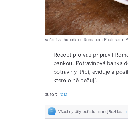
Vaření za hubičku s Romanem Paulusem: P
Recept pro vás připravil Rom
bankou. Potravinová banka d
potraviny, třídí, eviduje a po
které o ně pečují.
autor:
rota
Všechny díly pořadu na mujRozhlas