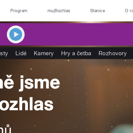
Program
mujRozhlas
Stanice
O r
isty
Lidé
Kamery
Hry a četba
Rozhovory