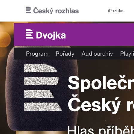
Přejít k hlavnímu obsahu
iRozhlas
Program
Pořady
Audioarchiv
Playl