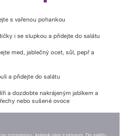
hejte s vařenou pohankou
tičky i se slupkou a přidejte do salátu
ejte med, jablečný ocet, sůl, pepř a
uli a přidejte do salátu
alíři a dozdobte nakrájeným jablkem a
 ořechy nebo sušené ovoce
ou rozmarýnu, krásně vám ji provoní. Do salátu