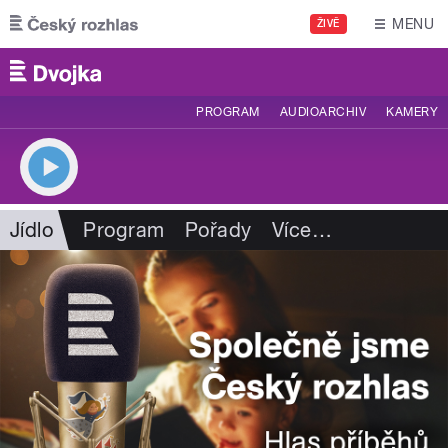
Přejít k hlavnímu obsahu
MENU
ŽIVĚ
PROGRAM
AUDIOARCHIV
KAMERY
Jídlo
Program
Pořady
Více
…