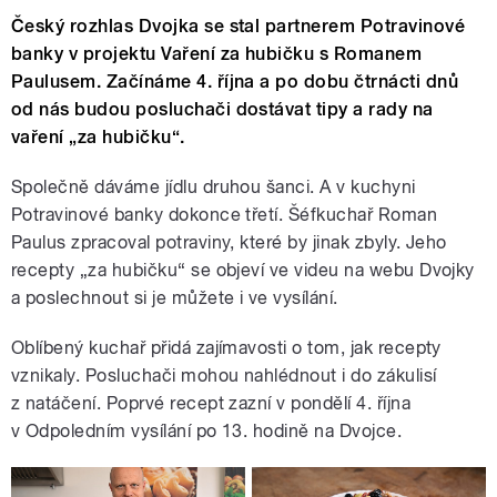
Český rozhlas Dvojka se stal partnerem Potravinové
banky v projektu Vaření za hubičku s Romanem
Paulusem. Začínáme 4. října a po dobu čtrnácti dnů
od nás budou posluchači dostávat tipy a rady na
vaření „za hubičku“.
Společně dáváme jídlu druhou šanci. A v kuchyni
Potravinové banky dokonce třetí. Šéfkuchař Roman
Paulus zpracoval potraviny, které by jinak zbyly. Jeho
recepty „za hubičku“ se objeví ve videu na webu Dvojky
a poslechnout si je můžete i ve vysílání.
Oblíbený kuchař přidá zajímavosti o tom, jak recepty
vznikaly. Posluchači mohou nahlédnout i do zákulisí
z natáčení. Poprvé recept zazní v pondělí 4. října
v Odpoledním vysílání po 13. hodině na Dvojce.