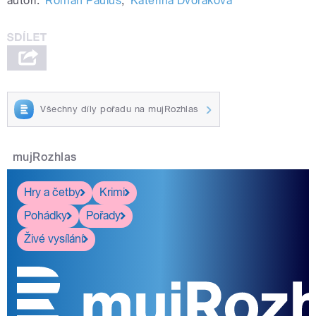
autoři:
Roman Paulus
,
Kateřina Dvořáková
Všechny díly pořadu na mujRozhlas
mujRozhlas
Hry a četby
Krimi
Pohádky
Pořady
Živé vysílání