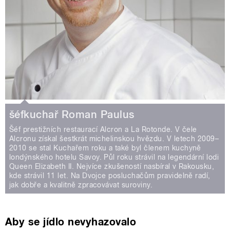
šéfkuchař Roman Paulus
Šéf prestižních restaurací Alcron a La Rotonde. V čele
Alcronu získal šestkrát michelinskou hvězdu. V letech 2009–
2010 se stal Kuchařem roku a také byl členem kuchyně
londýnského hotelu Savoy. Půl roku strávil na legendární lodi
Queen Elizabeth II. Nejvíce zkušeností nasbíral v Rakousku,
kde strávil 11 let. Na Dvojce posluchačům pravidelně radí,
jak dobře a kvalitně zpracovávat suroviny.
Aby se jídlo nevyhazovalo