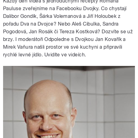
Každý den videa s jednoduchými recepty Romana
Pauluse zveřejníme na Facebooku Dvojky. Co chystají
Dalibor Gondík, Šárka Volemanová a Jiří Holoubek z
pořadu Dva na Dvojce? Nebo Aleš Cibulka, Sandra
Pogodová, Jan Rosák či Tereza Kostková? Dozvíte se už
brzy. I moderátoři Odpoledne s Dvojkou Jan Kovařík a
Mirek Vaňura našli prostor ve své kuchyni a připravili
rychlé levné jídlo. Uvidíte ve videích.