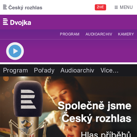
Přejít k hlavnímu obsahu
MENU
ŽIVĚ
PROGRAM
AUDIOARCHIV
KAMERY
Program
Pořady
Audioarchiv
Více
…