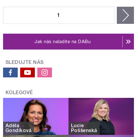
STRÁNKY
1
n
Jak nás naladíte na DABu
SLEDUJTE NÁS
KOLEGOVÉ
Adéla
Lucie
Gondíková
Polišenská