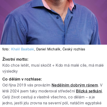
foto:
Khalil Baalbaki
,
Daniel Michalík
,
Český rozhlas
Životní motto
:
Kdo chce letět, musí skočit + Kdo má malé cíle, má malé
výsledky
Co dělám v rozhlase:
Od října 2019 vás provázím
Nedělním dobrým ránem
. V
létě 2024 jsem taky moderoval středeční
Blízká setkání
.
Celý život cestuji a vlastně všechno, co dělám – a je
jedno, jestli jdu zrovna na severní pól, natáčím egyptské