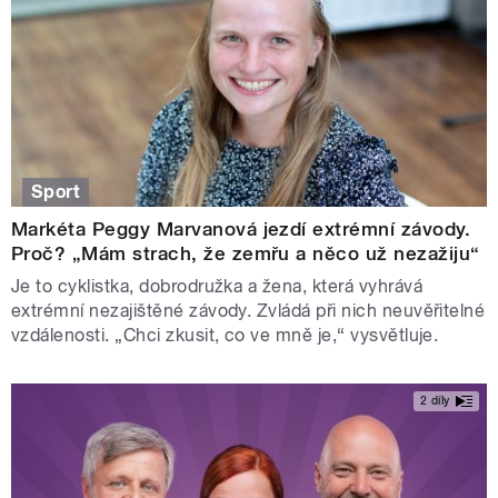
Sport
Markéta Peggy Marvanová jezdí extrémní závody.
Proč? „Mám strach, že zemřu a něco už nezažiju“
Je to cyklistka, dobrodružka a žena, která vyhrává
extrémní nezajištěné závody. Zvládá při nich neuvěřitelné
vzdálenosti. „Chci zkusit, co ve mně je,“ vysvětluje.
2 díly