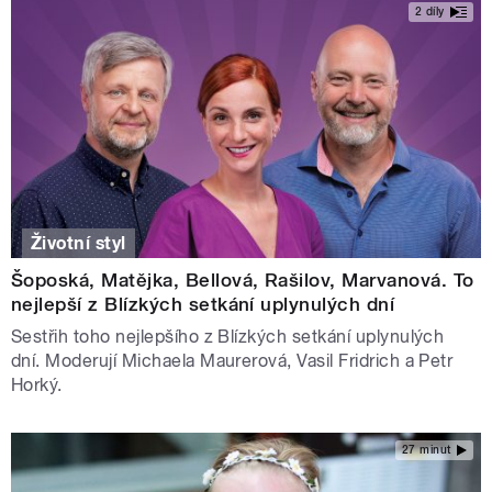
2 díly
Životní styl
Šoposká, Matějka, Bellová, Rašilov, Marvanová. To
nejlepší z Blízkých setkání uplynulých dní
Sestřih toho nejlepšího z Blízkých setkání uplynulých
dní. Moderují Michaela Maurerová, Vasil Fridrich a Petr
Horký.
27 minut