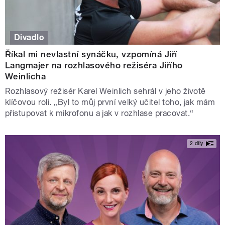
Divadlo
Říkal mi nevlastní synáčku, vzpomíná Jiří
Langmajer na rozhlasového režiséra Jiřího
Weinlicha
Rozhlasový režisér Karel Weinlich sehrál v jeho životě
klíčovou roli. „Byl to můj první velký učitel toho, jak mám
přistupovat k mikrofonu a jak v rozhlase pracovat.“
2 díly