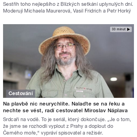
Sestřih toho nejlepšího z Blízkých setkání uplynulých dní.
Moderují Michaela Maurerová, Vasil Fridrich a Petr Horký
33 minut
Cestování
Na plavbě nic neurychlíte. Nalaďte se na řeku a
nechte se vést, radí cestovatel Miroslav Náplava
Srdcaři na vodě. To je seriál, který dokončuje. „Je o tom,
že jsme se rozhodli vyplout z Prahy a doplout do
Černého moře,“ vypráví spisovatel a režisér.