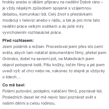
hrobky anebo si dělám přípravu na nedělní Dobré ráno –
je vždy nějakým způsobem spojené s vzájemnou
debatou, komunikací lidí. Celý život s přestávkami
moderuji v televizi anebo v rádiu, a tak je pro mne tato
nedělní práce velkým svátkem a do jisté míry
vyvrcholením rozhlasácké práce.
Před rozhlasem
:
Jsem polárník a režisér. Procestoval jsem přes sto zemí
světa, abych tam natáčel dokumentární filmy, přešel jsem
Grónsko, došel na severní pól, na Maledivách jsem
objevil potopené lodě. Píšu knížky, točím filmy a jak jsem
uvedl výš: ať chci nebo ne, nakonec to stejně je vždycky
o lidech…
Co mě baví
:
Polární putování, potápění, natáčení filmů, poznávat lidi.
Posledních deset let mě nejvíc baví poznávat svět s
našimi dětmi a celou rodinou.