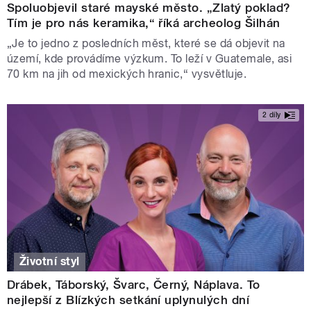
Spoluobjevil staré mayské město. „Zlatý poklad?
Tím je pro nás keramika,“ říká archeolog Šilhán
„Je to jedno z posledních měst, které se dá objevit na
území, kde provádíme výzkum. To leží v Guatemale, asi
70 km na jih od mexických hranic,“ vysvětluje.
2 díly
Životní styl
Drábek, Táborský, Švarc, Černý, Náplava. To
nejlepší z Blízkých setkání uplynulých dní