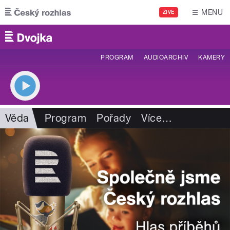
Přejít k hlavnímu obsahu
MENU
ŽIVĚ
PROGRAM
AUDIOARCHIV
KAMERY
Věda
Program
Pořady
Více
…