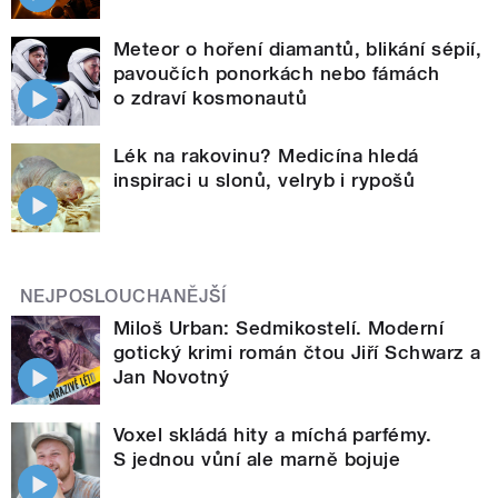
Meteor o hoření diamantů, blikání sépií,
pavoučích ponorkách nebo fámách
o zdraví kosmonautů
Lék na rakovinu? Medicína hledá
inspiraci u slonů, velryb i rypošů
NEJPOSLOUCHANĚJŠÍ
Miloš Urban: Sedmikostelí. Moderní
gotický krimi román čtou Jiří Schwarz a
Jan Novotný
Voxel skládá hity a míchá parfémy.
S jednou vůní ale marně bojuje