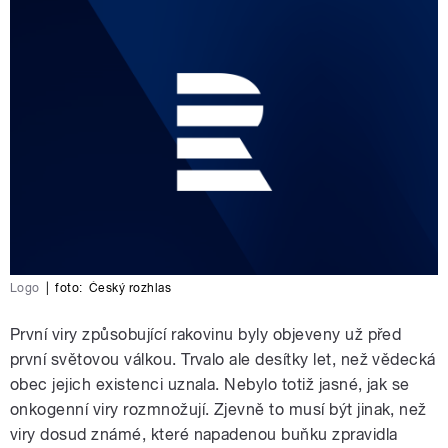
Logo
|
foto:
Český rozhlas
První viry způsobující rakovinu byly objeveny už před
první světovou válkou. Trvalo ale desítky let, než vědecká
obec jejich existenci uznala. Nebylo totiž jasné, jak se
onkogenní viry rozmnožují. Zjevně to musí být jinak, než
viry dosud známé, které napadenou buňku zpravidla