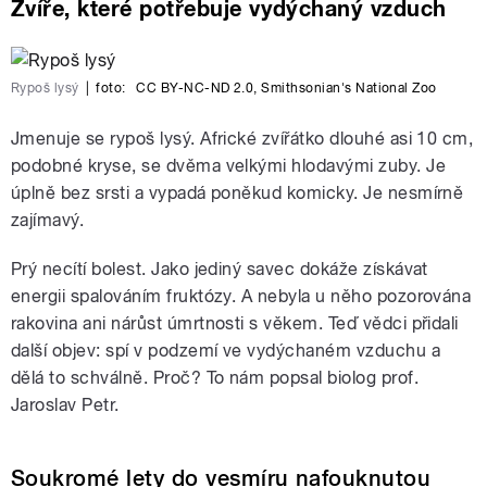
Zvíře, které potřebuje vydýchaný vzduch
Rypoš lysý
|
foto:
CC BY-NC-ND 2.0
,
Smithsonian's National Zoo
Jmenuje se rypoš lysý. Africké zvířátko dlouhé asi 10 cm,
podobné kryse, se dvěma velkými hlodavými zuby. Je
úplně bez srsti a vypadá poněkud komicky. Je nesmírně
zajímavý.
Prý necítí bolest. Jako jediný savec dokáže získávat
energii spalováním fruktózy. A nebyla u něho pozorována
rakovina ani nárůst úmrtnosti s věkem. Teď vědci přidali
další objev: spí v podzemí ve vydýchaném vzduchu a
dělá to schválně. Proč? To nám popsal biolog prof.
Jaroslav Petr.
Soukromé lety do vesmíru nafouknutou