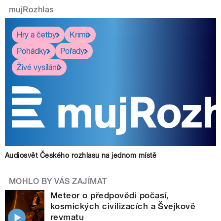
mujRozhlas
Hry a četby
Krimi
Pohádky
Pořady
Živé vysílání
Audiosvět Českého rozhlasu na jednom místě
MOHLO BY VÁS ZAJÍMAT
Meteor o předpovědi počasí,
kosmických civilizacích a Švejkově
revmatu