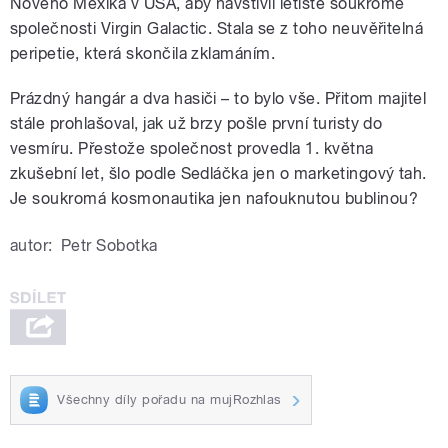
Nového Mexika v USA, aby navštívil letiště soukromé
společnosti Virgin Galactic. Stala se z toho neuvěřitelná
peripetie, která skončila zklamáním.
Prázdný hangár a dva hasiči – to bylo vše. Přitom majitel
stále prohlašoval, jak už brzy pošle první turisty do
vesmíru. Přestože společnost provedla 1. května
zkušební let, šlo podle Sedláčka jen o marketingový tah.
Je soukromá kosmonautika jen nafouknutou bublinou?
autor:
Petr Sobotka
Všechny díly pořadu na mujRozhlas