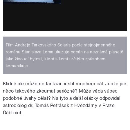
Film Andreje Tarkovského Solaris podle stejnojmenného
románu Stanislava Lema ukazuje oceán na neznámé planetě
jako živoucí bytost, která s lidmi určitým způsobem
komunikuje.
Klidně ale můžeme fantazii pustit mnohem dál. Jenže jde
něco takového zkoumat seriózně? Může věda vůbec
podobné úvahy dělat? Na tyto a další otázky odpovídal
astrobiolog dr. Tomáš Petrásek z Hvězdárny v Praze
Ďáblicích.