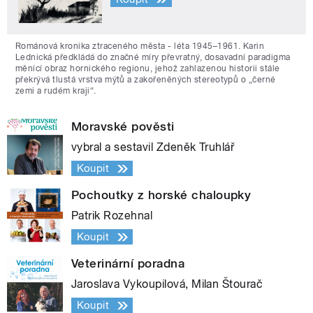
Románová kronika ztraceného města - léta 1945–1961. Karin
Lednická předkládá do značné míry převratný, dosavadní paradigma
měnící obraz hornického regionu, jehož zahlazenou historii stále
překrývá tlustá vrstva mýtů a zakořeněných stereotypů o „černé
zemi a rudém kraji“.
Moravské pověsti
vybral a sestavil Zdeněk Truhlář
Koupit
Pochoutky z horské chaloupky
Patrik Rozehnal
Koupit
Veterinární poradna
Jaroslava Vykoupilová, Milan Štourač
Koupit