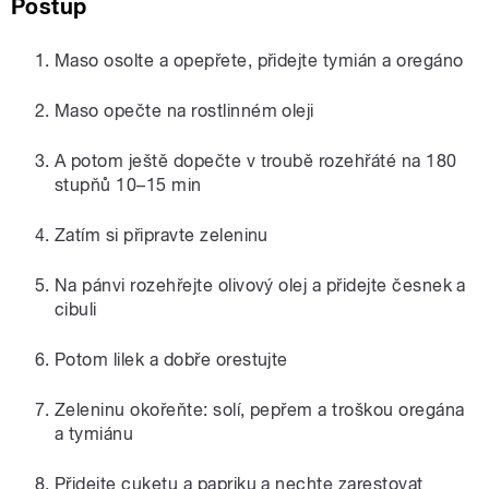
Postup
Maso osolte a opepřete, přidejte tymián a oregáno
Maso opečte na rostlinném oleji
A potom ještě dopečte v troubě rozehřáté na 180
stupňů 10–15 min
Zatím si připravte zeleninu
Na pánvi rozehřejte olivový olej a přidejte česnek a
cibuli
Potom lilek a dobře orestujte
Zeleninu okořeňte: solí, pepřem a troškou oregána
a tymiánu
Přidejte cuketu a papriku a nechte zarestovat