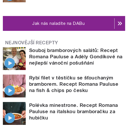
Jak nás naladíte na DABu
NEJNOVĚJŠÍ RECEPTY
Souboj bramborových salátů: Recept
Romana Pauluse a Adély Gondíkové na
nejlepší vánoční pošušňání
Rybí filet v těstíčku se šťouchaným
bramborem. Recept Romana Pauluse
na fish & chips po česku
Polévka minestrone. Recept Romana
Pauluse na italskou bramboračku za
hubičku