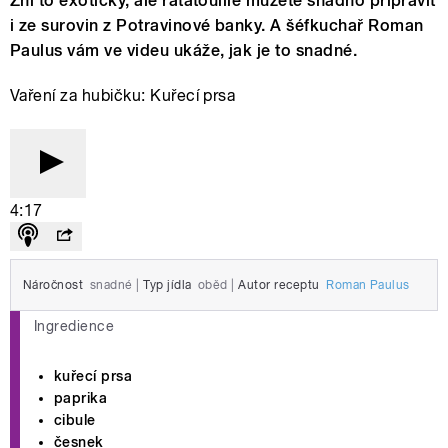
Zní to exoticky, ale ratatouille můžete snadno připravit
i ze surovin z Potravinové banky. A šéfkuchař Roman
Paulus vám ve videu ukáže, jak je to snadné.
Vaření za hubičku: Kuřecí prsa
4:17
Náročnost
snadné
|
Typ jídla
oběd
|
Autor receptu
Roman Paulus
Ingredience
kuřecí prsa
paprika
cibule
česnek