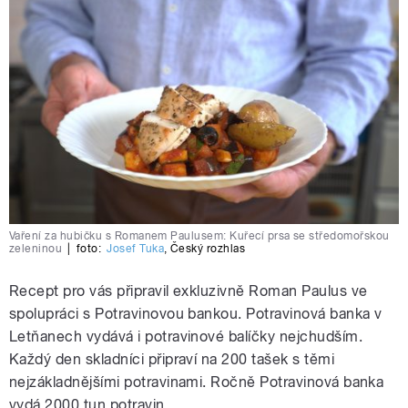
Vaření za hubičku s Romanem Paulusem: Kuřecí prsa se středomořskou
zeleninou
|
foto:
Josef Tuka
,
Český rozhlas
Recept pro vás připravil exkluzivně Roman Paulus ve
spolupráci s Potravinovou bankou. Potravinová banka v
Letňanech vydává i potravinové balíčky nejchudším.
Každý den skladníci připraví na 200 tašek s těmi
nejzákladnějšími potravinami. Ročně Potravinová banka
vydá 2000 tun potravin.