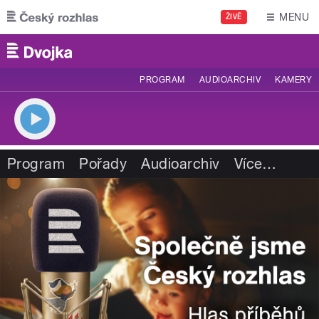
Přejít k hlavnímu obsahu
MENU
ŽIVĚ
PROGRAM
AUDIOARCHIV
KAMERY
Program
Pořady
Audioarchiv
Více
…