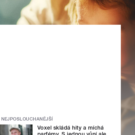
NEJPOSLOUCHANĚJŠÍ
Voxel skládá hity a míchá
parfémy. S jednou vůní ale