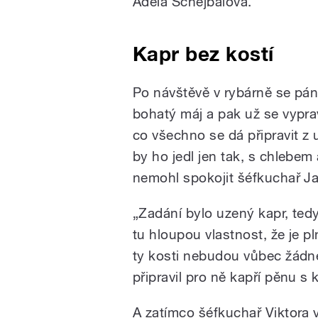
Adéla Schejbalová.
Kapr bez kostí
Po návštěvě v rybárně se pán
bohatý máj a pak už se vyprav
co všechno se dá připravit z 
by ho jedl jen tak, s chlebe
nemohl spokojit šéfkuchař J
„Zadání bylo uzený kapr, tedy
tu hloupou vlastnost, že je pl
ty kosti nebudou vůbec žádn
připravil pro ně kapří pěnu s k
A zatímco šéfkuchař Viktora v