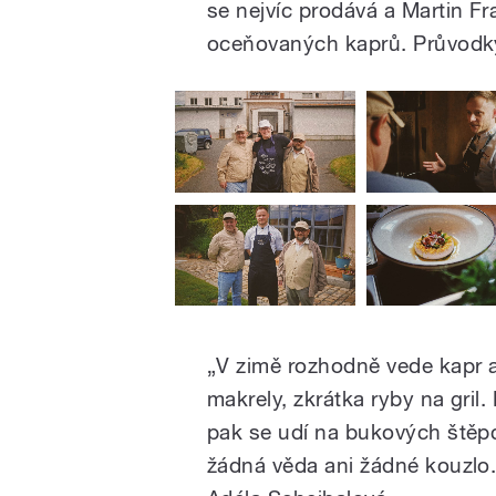
se nejvíc prodává a Martin Fr
oceňovaných kaprů. Průvodkyn
„
V zimě rozhodně vede kapr a 
makrely, zkrátka ryby na gril.
pak se udí na bukových štěpc
žádná věda ani žádné kouzlo.