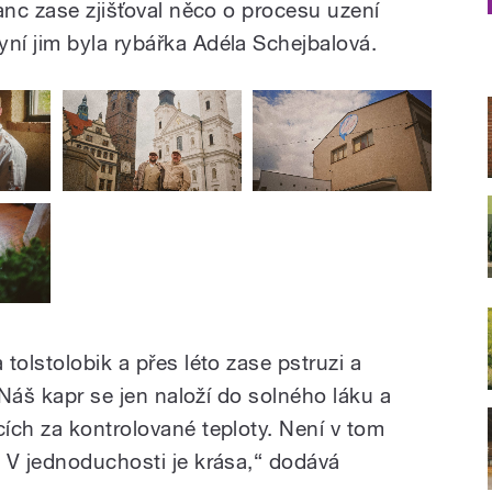
anc zase zjišťoval něco o procesu uzení
í jim byla rybářka Adéla Schejbalová.
tolstolobik a přes léto zase pstruzi a
 Náš kapr se jen naloží do solného láku a
ích za kontrolované teploty. Není v tom
 V jednoduchosti je krása,“ dodává