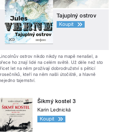
Tajuplný ostrov
Koupit
Lincolnův ostrov nikdo nikdy na mapě nenašel, a
přece ho znají lidé na celém světě. Už déle než sto
třicet let na něm prožívají dobrodružství s pěticí
trosečníků, kteří na něm našli útočiště, a hlavně
nejedno tajemství.
Šikmý kostel 3
Karin Lednická
Koupit