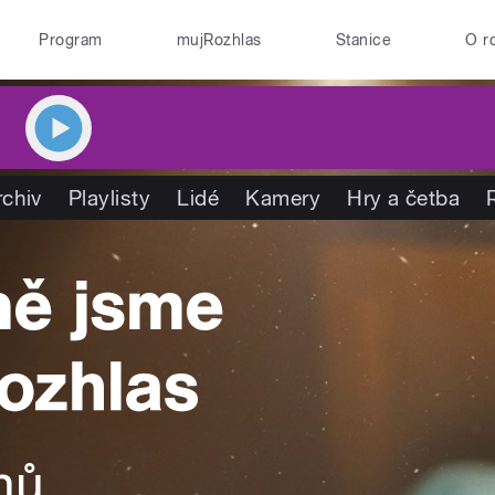
Program
mujRozhlas
Stanice
O r
rchiv
Playlisty
Lidé
Kamery
Hry a četba