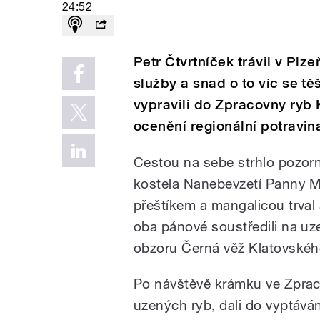
24:52
Petr Čtvrtníček trávil v Plz
služby a snad o to víc se tě
vypravili do Zpracovny ryb 
ocenění regionální potravin
Cestou na sebe strhlo pozor
kostela Nanebevzetí Panny Ma
přeštíkem a mangalicou trval
oba pánové soustředili na uze
obzoru Černá věž Klatovskéh
Po návštěvě krámku ve Zprac
uzených ryb, dali do vyptávání