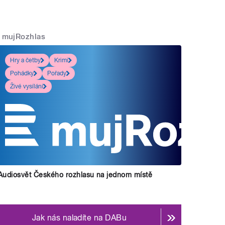
mujRozhlas
Hry a četby
Krimi
Pohádky
Pořady
Živé vysílání
Audiosvět Českého rozhlasu na jednom místě
Jak nás naladíte na DABu