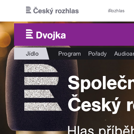
Přejít k hlavnímu obsahu
iRozhlas
Jídlo
Program
Pořady
Audioa