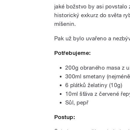
jaké božstvo by asi povstalo 
historický exkurz do světa r
míšenin.
Pak už bylo uvařeno a nezbýv
Potřebujeme:
200g obraného masa z u
300ml smetany (nejmén
6 plátků želatiny (10g)
10ml šťáva z červené řep
Sůl, pepř
Postup: