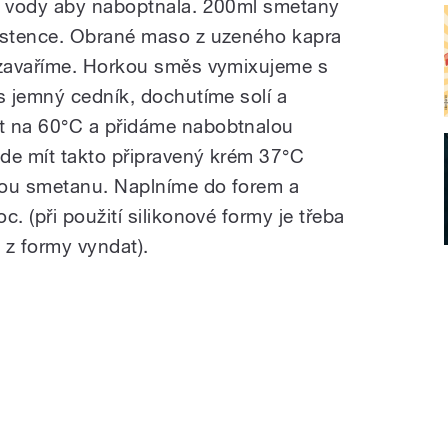
é vody aby naboptnala. 200ml smetany
istence. Obrané maso z uzeného kapra
zavaříme. Horkou směs vymixujeme s
 jemný cedník, dochutíme solí a
 na 60°C a přidáme nabobtnalou
de mít takto připravený krém 37°C
ou smetanu. Naplníme do forem a
 (při použití silikonové formy je třeba
 z formy vyndat).