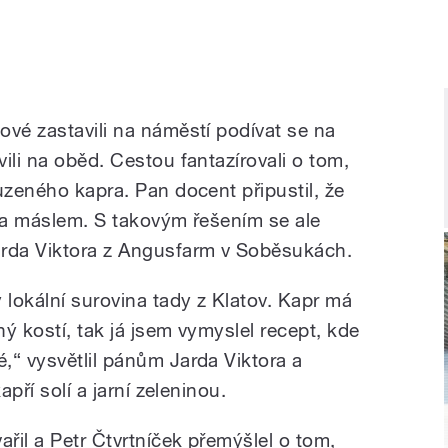
ové zastavili na náměstí podívat se na
ili na oběd. Cestou fantazírovali o tom,
uzeného kapra. Pan docent připustil, že
m a máslem. S takovým řešením se ale
arda Viktora z Angusfarm v Soběsukách.
 lokální surovina tady z Klatov. Kapr má
ný kostí, tak já jsem vymyslel recept, kde
é,“
vysvětlil pánům Jarda Viktora a
apří solí a jarní zeleninou.
ařil a Petr Čtvrtníček přemýšlel o tom,