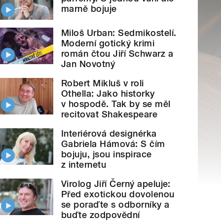
marně bojuje
Miloš Urban: Sedmikostelí.
Moderní gotický krimi
román čtou Jiří Schwarz a
Jan Novotný
Robert Mikluš v roli
Othella: Jako historky
v hospodě. Tak by se měl
recitovat Shakespeare
Interiérová designérka
Gabriela Hámová: S čím
bojuju, jsou inspirace
z internetu
Virolog Jiří Černý apeluje:
Před exotickou dovolenou
se poraďte s odborníky a
buďte zodpovědní