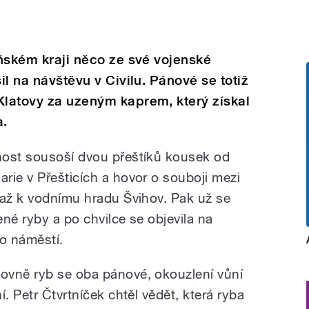
eňském kraji něco ze své vojenské
šil na návštěvu v Civilu. Pánové se totiž
Klatovy za uzeným kaprem, který získal
a.
nost sousoší dvou přeštíků kousek od
rie v Přešticích a hovor o souboji mezi
 až k vodnímu hradu Švihov. Pak už se
né ryby a po chvilce se objevila na
o náměstí.
ovně ryb se oba pánové, okouzlení vůní
. Petr Čtvrtníček chtěl vědět, která ryba