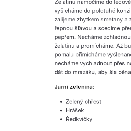
Želatinu namočíme do ledov
vyšleháme do polotuhé konz
zalijeme zbytkem smetany a 
řepnou šťávou a scedíme přes
pepřem. Necháme zchladnout
želatinu a promícháme. Až bu
pomalu přimícháme vyšlehan
necháme vychladnout přes noc.
dát do mrazáku, aby šla pěna
Jarní zelenina:
Zelený chřest
Hrášek
Ředkvičky