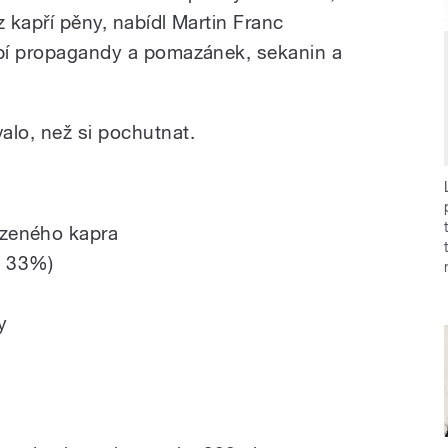
z kapří pěny, nabídl Martin Franc
ybí propagandy a pomazánek, sekanin a
alo, než si pochutnat.
zeného kapra
ě 33%)
y