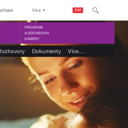
ozhlase
Více
ŽIVĚ
PROGRAM
AUDIOARCHIV
KAMERY
Rozhovory
Dokumenty
Více
…