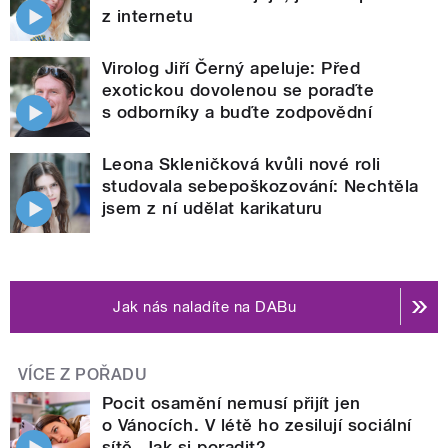
z internetu
Virolog Jiří Černý apeluje: Před
exotickou dovolenou se poraďte
s odborníky a buďte zodpovědní
Leona Skleničková kvůli nové roli
studovala sebepoškozování: Nechtěla
jsem z ní udělat karikaturu
Jak nás naladíte na DABu
VÍCE Z POŘADU
Pocit osamění nemusí přijít jen
o Vánocích. V létě ho zesilují sociální
sítě. Jak si poradit?