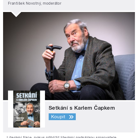
František Novotný, moderátor
Setkání s Karlem Čapkem
Koupit
Literární fikce, pokus přiblížit literární nadsázkou spisovatele,