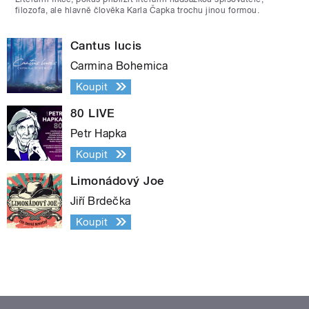
filozofa, ale hlavně člověka Karla Čapka trochu jinou formou.
Cantus lucis
Carmina Bohemica
Koupit
80 LIVE
Petr Hapka
Koupit
Limonádový Joe
Jiří Brdečka
Koupit