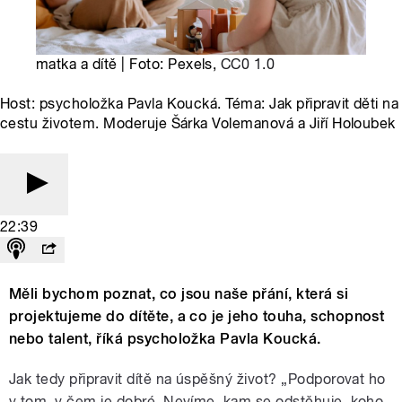
matka a dítě | Foto: Pexels,
CC0 1.0
Host: psycholožka Pavla Koucká. Téma: Jak připravit děti na
cestu životem. Moderuje Šárka Volemanová a Jiří Holoubek
22:39
Měli bychom poznat, co jsou naše přání, která si
projektujeme do dítěte, a co je jeho touha, schopnost
nebo talent, říká psycholožka Pavla Koucká.
Jak tedy připravit dítě na úspěšný život? „Podporovat ho
v tom, v čem je dobré. Nevíme, kam se odstěhuje, koho