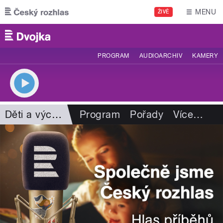
Přejít k hlavnímu obsahu
MENU
ŽIVĚ
PROGRAM
AUDIOARCHIV
KAMERY
Děti a výchova
Program
Pořady
Více
…