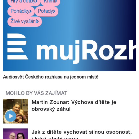
Hry a četby
Krimi
Pohádky
Pořady
Živé vysílání
Audiosvět Českého rozhlasu na jednom místě
MOHLO BY VÁS ZAJÍMAT
Martin Zounar: Výchova dítěte je
obrovský záhul
Jak z dítěte vychovat silnou osobnost,
i když chybí vzory