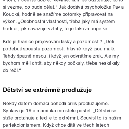
si vezme, co bude dělat.“ Jak dodává psycholožka Pavla
Koucká, hodně se snažíme potomky připravovat na
výkon. „Osobnostní vlastnosti, třeba jaký má systém
hodnot, jak navazuje vztahy, to je taková popelka.“
Kde je hranice projevování lásky a pozornosti? „Děti
potřebují spoustu pozornosti, hlavně když jsou malé.
Tehdy špatně nesou, i když jen odvrátíme zrak. Ale my
bychom měli chtít, aby někdy počkaly, třeba neskákaly
do řeči.“
Dětství se extrémně prodlužuje
Někdy dětem domácí pohodlí příliš prodlužujeme.
Synkovi je 19 a maminka mu stele postel. „Dětství se
stále protahuje a teď je to extrémní. Souvisí to i s naším
perfekcionismem. Když chce dítě ve třech letech