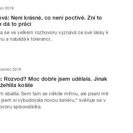
den 2019
vá: Není krásné, co není poctivé. Zní to
e dá to práci
a se ve velkém rozhovoru vyznává ze své lásky k
u a nabádá k toleranci.
rosinec 2018
: Rozvod? Moc dobře jsem udělala. Jinak
žehlila košile
em sbalila. Sem tam se někde mihnu, ale psaní mě
ě jsem si vybudovala novou kariéru,“ svěřuje se v
voru spisovatelka.