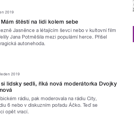
den 2019
 Mám štěstí na lidi kolem sebe
ezně Jasněnce a létajícím ševci nebo v kultovní film
řelily Jana Potměšila mezi populární herce. Přišel
tragická autonehoda.
 leden 2019
 si lidsky sedli, říká nová moderátorka Dvojky
anová
bickém rádiu, pak moderovala na rádiu City,
udiu 6 nebo v diskuzním pořadu Áčko. Teď se
ci opět vrací.