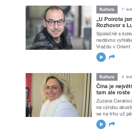
Kultura
7. le
„U Poirota js
Rozhovor s L
Společně s kol
nedávno vyhláše
Vraždu v Orient
Kultura
4. le
Čína je nejvě
tam ale roste 
Zuzana Ceralová 
na výrobu akusti
se na trhu už pě