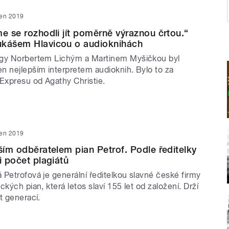
den 2019
me se rozhodli jít poměrně výraznou črtou.“
ukášem Hlavicou o audioknihách
egy Norbertem Lichým a Martinem Myšičkou byl
n nejlepším interpretem audioknih. Bylo to za
 Expresu od Agathy Christie.
den 2019
tším odběratelem pian Petrof. Podle ředitelky
i počet plagiátů
Petrofová je generální ředitelkou slavné české firmy
ckých pian, která letos slaví 155 let od založení. Drží
t generací.