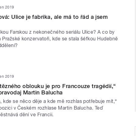
den 2019
vá: Ulice je fabrika, ale má to řád a jsem
itkou Farskou z nekonečného seriálu Ulice? A co by
a Pražské konzervatoři, kde se stala šéfkou Hudebně
ddělení?
den 2019
tězného oblouku je pro Francouze tragédií,“
 zpravodaj Martin Balucha
, kde se něco děje a kde mě rozhlas potřebuje mít,“
 pozici v Českém rozhlase Martin Balucha. Teď
ěstnává dění ve Francii.