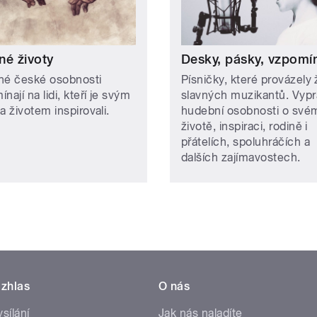
né životy
Desky, pásky, vzpomí
né české osobnosti
Písničky, které provázely 
nají na lidi, kteří je svým
slavných muzikantů. Vypr
a životem inspirovali.
hudební osobnosti o své
životě, inspiraci, rodině i
přátelích, spoluhráčích a
dalších zajímavostech.
zhlas
O nás
ysílání
Jak nás naladíte