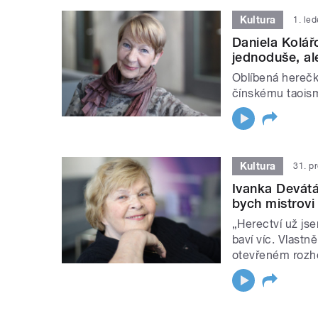
Kultura
1. le
Daniela Kolářo
jednoduše, al
Oblíbená herečk
čínskému taoism
Kultura
31. p
Ivanka Devátá
bych mistrovi 
„Herectví už js
baví víc. Vlastn
otevřeném rozho