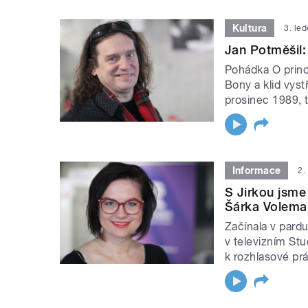
Kultura
3. le
Jan Potměšil:
Pohádka O princ
Bony a klid vyst
prosinec 1989, 
Informace
2.
S Jirkou jsme
Šárka Volem
Začínala v pardu
v televizním St
k rozhlasové prá