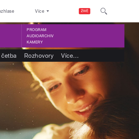
ozhlase
Více
ŽIVĚ
PROGRAM
AUDIOARCHIV
KAMERY
 četba
Rozhovory
Více
…