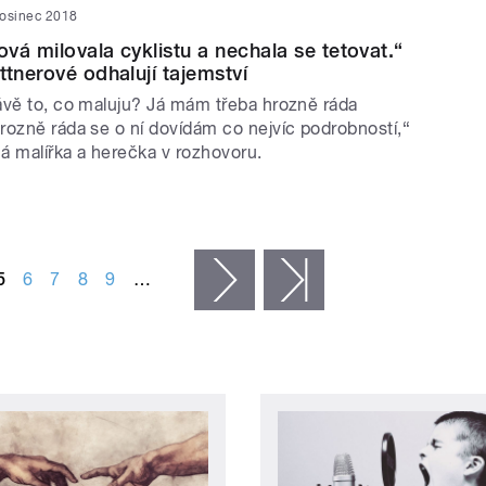
rosinec 2018
vá milovala cyklistu a nechala se tetovat.“
ttnerové odhalují tajemství
ávě to, co maluju? Já mám třeba hrozně ráda
rozně ráda se o ní dovídám co nejvíc podrobností,“
á malířka a herečka v rozhovoru.
5
6
7
8
9
…
následující ›
poslední »