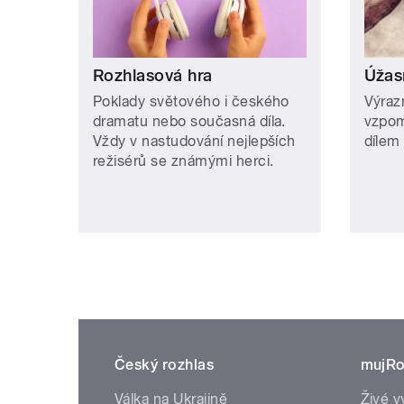
Rozhlasová hra
Úžas
Poklady světového i českého
Výraz
dramatu nebo současná díla.
vzpomí
Vždy v nastudování nejlepších
dílem 
režisérů se známými herci.
Český rozhlas
mujRo
Válka na Ukrajině
Živé v