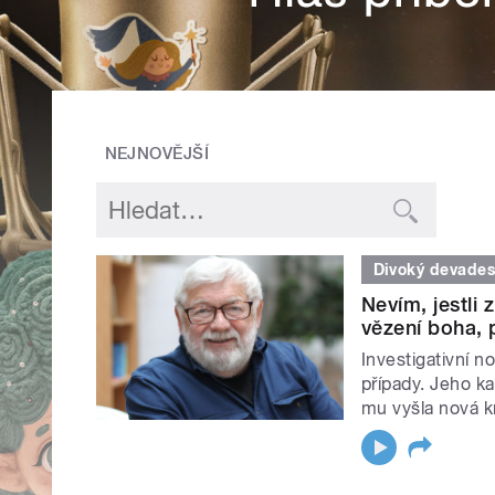
NEJNOVĚJŠÍ
Divoký devades
Nevím, jestli
vězení boha, 
Investigativní n
případy. Jeho ka
mu vyšla nová k