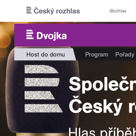
Přejít k hlavnímu obsahu
iRozhlas
Host do domu
Program
Pořady