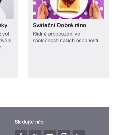
nky
Sváteční Dobré ráno
život
Klidné probouzení ve
ávění
společnosti našich osobností.
m
Sledujte nás