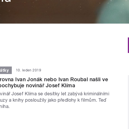
átky
10. leden 2019
 zrovna Ivan Jonák nebo Ivan Roubal našli ve
pochybuje novinář Josef Klíma
ovinář Josef Klíma se desítky let zabývá kriminálními
uzy a knihy posloužily jako předlohy k filmům. Teď
niha.