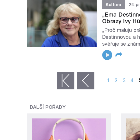
Kultura
28. p
„Ema Destinno
Obrazy Ivy Hü
„Proč maluju pr
Destinnovou a h
svěřuje se znám
STRÁNKY
1
2
3
4
« první
‹ předchozí
DALŠÍ POŘADY