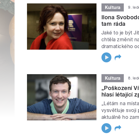
Kultura
9. le
Ilona Svobodo
tam ráda
Jaké to je být J
chtěla změnit n
dramatického o
Kultura
8. le
„Poškození Ví
hlasí létající
„Létám na místa
vysvětluje svoji
aktuálně ho zam