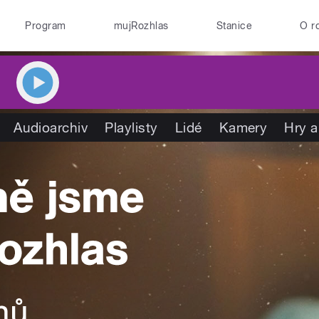
Program
mujRozhlas
Stanice
O r
Audioarchiv
Playlisty
Lidé
Kamery
Hry a