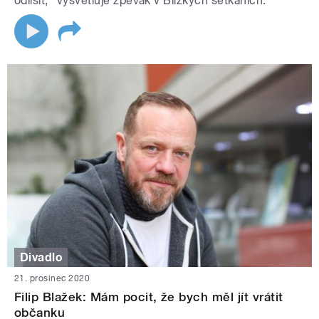
odlišit,“ vysvětluje zpěvák v Blízkých setkáních.
Divadlo
21. prosinec 2020
Filip Blažek: Mám pocit, že bych měl jít vrátit
občanku