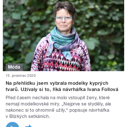
Móda
15. prosinec 2020
Na přehlídku jsem vybrala modelky kyprých
tvarů. Užívaly si to, říká návrhářka Ivana Follová
Před časem nechala na molo vstoupit ženy, které
nemají modelkovské míry. „Nejprve se styděly, ale
nakonec si to ohromně užily,“ popisuje návrhářka
v Blízkých setkáních.