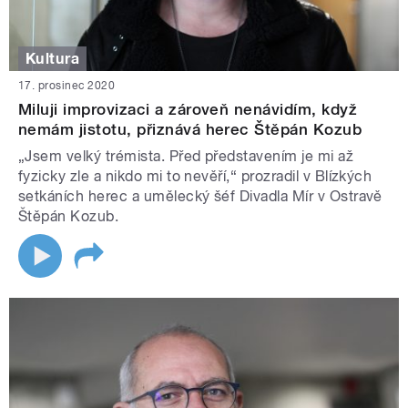
Kultura
17. prosinec 2020
Miluji improvizaci a zároveň nenávidím, když
nemám jistotu, přiznává herec Štěpán Kozub
„Jsem velký trémista. Před představením je mi až
fyzicky zle a nikdo mi to nevěří,“ prozradil v Blízkých
setkáních herec a umělecký šéf Divadla Mír v Ostravě
Štěpán Kozub.