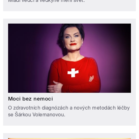
Mladí vědci a vědkyně mění svět.
Moci bez nemoci
O zdravotních diagnózách a nových metodách léčby
se Šárkou Volemanovou.