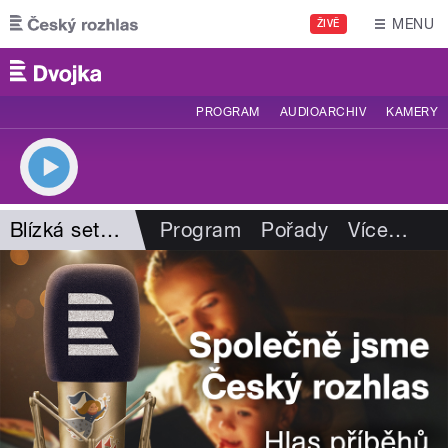
Přejít k hlavnímu obsahu
MENU
ŽIVĚ
PROGRAM
AUDIOARCHIV
KAMERY
Blízká setkání
Program
Pořady
Více
…