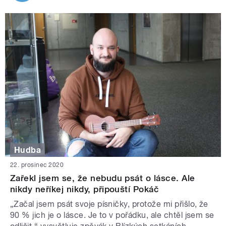
Hudba
22. prosinec 2020
Zařekl jsem se, že nebudu psát o lásce. Ale
nikdy neříkej nikdy, připouští Pokáč
„Začal jsem psát svoje písničky, protože mi přišlo, že
90 % jich je o lásce. Je to v pořádku, ale chtěl jsem se