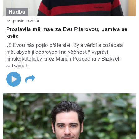
Hudba
25. prosinec 2020
Proslavila mě mše za Evu Pilarovou, usmívá se
kněz
„S Evou nás pojilo přátelství. Byla věřící a požádala
mě, abych jí doprovodil na věčnost,“ vypráví
římskokatolický kněz Marián Pospěcha v Blízkých
setkáních.