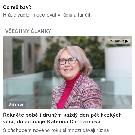
Co mě baví:
Hrát divadlo, moderovat v rádiu a tančit.
VŠECHNY ČLÁNKY
27 minut
Zdraví
Řekněte sobě i druhým každý den pět hezkých
věcí, doporučuje Kateřina Catjhamlová
S příchodem nového roku si mnozí dávají různá