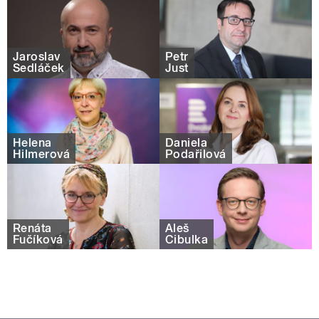
Jaroslav
Petr
Sedláček
Just
Helena
Daniela
Hilmerová
Podařilová
Renáta
Aleš
Fučíková
Cibulka