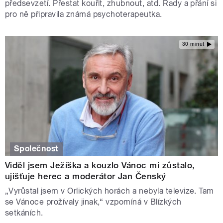
předsevzetí. Přestat kouřit, zhubnout, atd. Rady a přání si
pro ně připravila známá psychoterapeutka.
30 minut
Společnost
Viděl jsem Ježíška a kouzlo Vánoc mi zůstalo,
ujišťuje herec a moderátor Jan Čenský
„Vyrůstal jsem v Orlických horách a nebyla televize. Tam
se Vánoce prožívaly jinak,“ vzpomíná v Blízkých
setkáních.