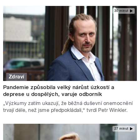
30 minut
Zdraví
Pandemie způsobila velký nárůst úzkostí a
deprese u dospělých, varuje odborník
„Výzkumy zatím ukazují, že běžná duševní onemocnění
trvají déle, než jsme předpokládali,“ tvrdí Petr Winkler.
27 minut