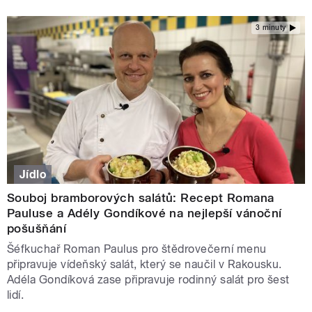
3 minuty
Jídlo
Souboj bramborových salátů: Recept Romana
Pauluse a Adély Gondíkové na nejlepší vánoční
pošušňání
Šéfkuchař Roman Paulus pro štědrovečerní menu
připravuje vídeňský salát, který se naučil v Rakousku.
Adéla Gondíková zase připravuje rodinný salát pro šest
lidí.