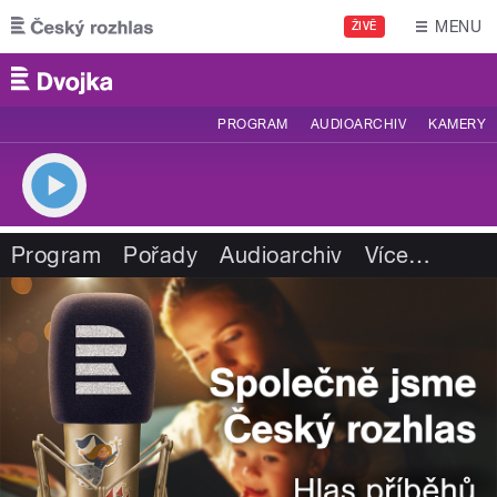
Přejít k hlavnímu obsahu
MENU
ŽIVĚ
PROGRAM
AUDIOARCHIV
KAMERY
Program
Pořady
Audioarchiv
Více
…