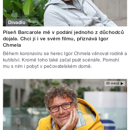
Divadlo
Píseň Barcarole mě v podání jednoho z důchodců
dojala. Chci ji i ve svém filmu, přiznává Igor
Chmela
Během koronaviru se herec Igor Chmela věnoval rodině a
kutilství. Kromě toho také začal psát scénáře. Pomohl
mu s ním i pobyt v pečovatelském domě.
29 minut