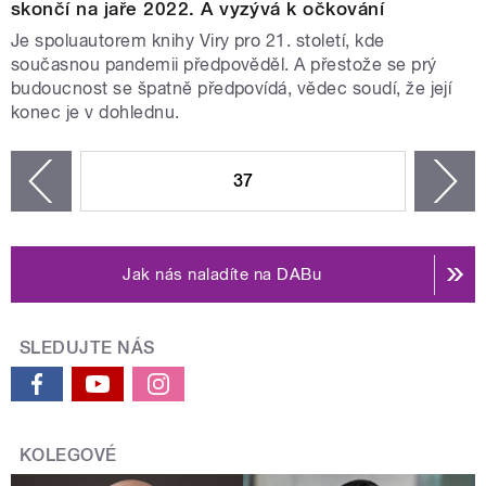
skončí na jaře 2022. A vyzývá k očkování
Je spoluautorem knihy Viry pro 21. století, kde
současnou pandemii předpověděl. A přestože se prý
budoucnost se špatně předpovídá, vědec soudí, že její
konec je v dohlednu.
STRÁNKY
37
n
zí
Jak nás naladíte na DABu
SLEDUJTE NÁS
KOLEGOVÉ