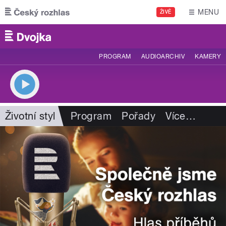
Přejít k hlavnímu obsahu
MENU
ŽIVĚ
PROGRAM
AUDIOARCHIV
KAMERY
Životní styl
Program
Pořady
Více
…