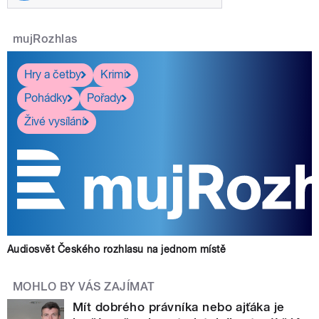
mujRozhlas
Hry a četby
Krimi
Pohádky
Pořady
Živé vysílání
Audiosvět Českého rozhlasu na jednom místě
MOHLO BY VÁS ZAJÍMAT
Mít dobrého právníka nebo ajťáka je