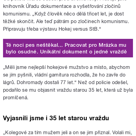
knihovník Úřadu dokumentace a vyšetřování zločinů
komunismu. „Když člověk něco dělá třicet let, je dost
těžké skončit. Ale teď pátrám po zločinech komunismu.
Připravuju třeba výstavu Hokej versus StB.“
Té noci pes neštěkal... Pracovat pro Mrázka mu
bylo osudné. Unikátní dokument o jedné vraždě
„Měli jsme nejlepší hokejové mužstvo a místo, abychom
se jím pyšnili, vládní garnitura rozhodla, že ho zavře do
lágrů. Dohromady dostali 77 let.“ Než od policie odešel,
podařilo se mu objasnit vraždu starou 35 let, která už byla
promlčená.
Vyjasnili jsme i 35 let starou vraždu
„Kolegové za tím mužem jeli a on se jim přiznal. Volali mi,