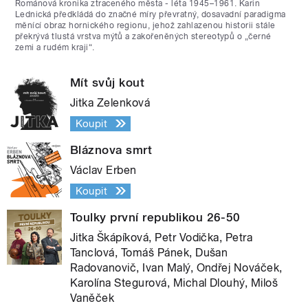
Románová kronika ztraceného města - léta 1945–1961. Karin
Lednická předkládá do značné míry převratný, dosavadní paradigma
měnící obraz hornického regionu, jehož zahlazenou historii stále
překrývá tlustá vrstva mýtů a zakořeněných stereotypů o „černé
zemi a rudém kraji“.
Mít svůj kout
Jitka Zelenková
Koupit
Bláznova smrt
Václav Erben
Koupit
Toulky první republikou 26-50
Jitka Škápíková, Petr Vodička, Petra
Tanclová, Tomáš Pánek, Dušan
Radovanovič, Ivan Malý, Ondřej Nováček,
Karolína Stegurová, Michal Dlouhý, Miloš
Vaněček