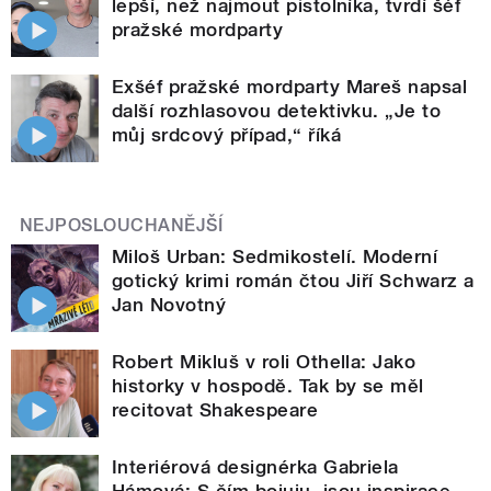
lepší, než najmout pistolníka, tvrdí šéf
pražské mordparty
Exšéf pražské mordparty Mareš napsal
další rozhlasovou detektivku. „Je to
můj srdcový případ,“ říká
NEJPOSLOUCHANĚJŠÍ
Miloš Urban: Sedmikostelí. Moderní
gotický krimi román čtou Jiří Schwarz a
Jan Novotný
Robert Mikluš v roli Othella: Jako
historky v hospodě. Tak by se měl
recitovat Shakespeare
Interiérová designérka Gabriela
Hámová: S čím bojuju, jsou inspirace