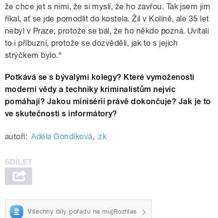
že chce jet s nimi, že si myslí, že ho zavřou. Tak jsem jim
říkal, ať se jde pomodlit do kostela. Žil v Kolíně, ale 35 let
nebyl v Praze, protože se bál, že ho někdo pozná. Uvítali
to i příbuzní, protože se dozvěděli, jak to s jejich
strýčkem bylo.“
Potkává se s bývalými kolegy? Které vymoženosti
moderní vědy a techniky kriminalistům nejvíc
pomáhají? Jakou minisérii právě dokončuje? Jak je to
ve skutečnosti s informátory?
autoři:
Adéla Gondíková
,
zk
Všechny díly pořadu na mujRozhlas