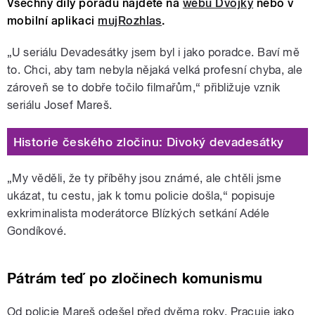
Všechny díly pořadu najdete na
webu Dvojky
nebo v
mobilní aplikaci
mujRozhlas
.
„U seriálu Devadesátky jsem byl i jako poradce. Baví mě
to. Chci, aby tam nebyla nějaká velká profesní chyba, ale
zároveň se to dobře točilo filmařům,“ přibližuje vznik
seriálu Josef Mareš.
Historie českého zločinu: Divoký devadesátky
„My věděli, že ty příběhy jsou známé, ale chtěli jsme
ukázat, tu cestu, jak k tomu policie došla,“ popisuje
exkriminalista moderátorce Blízkých setkání Adéle
Gondíkové.
Pátrám teď po zločinech komunismu
Od policie Mareš odešel před dvěma roky. Pracuje jako