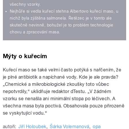
všechny vzorky.
Nejhůře si vedla kuřecí stehna Albertovo kuřecí maso, u
nichž byla zjištěna salmonela. Řetězec je v tomto ale
skutečně nevinně, bohužel je to problém technologie
chovu a zpracování masa.
Mýty o kuřecím
Kuřecí maso se také velmi často potýká s nařčením, že
je plné antibiotik a napíchané vody. Kde je ale pravda?
„Chemické a mikrobiologické zkoušky toto vůbec
nepotvrdily,“ uklidňuje redaktor dTestu. „V žádném
vzorku se nenašla ani minimální stopa po léčivech. A
všechna masa byla poctivá. Obsahovala pouze přirozeně
se vyskytující vodu.“
autoři:
Jiří Holoubek
,
Šárka Volemanová
,
opa