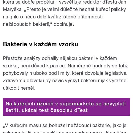
která se dobře propéká,
“
vysvětluje redaktor dTestu Jan
Maryška.
„
Přesto je velmi důležité nechat kuřecí paličky
na grilu o něco déle kvůli zjištěné přítomnosti
nežádoucích bakterií,“ doplňuje.
Bakterie v každém vzorku
Přestože analýzy odhalily nějakou bakterii v každém
vzorku, není důvod k panice. Naměřené hodnoty se totiž
pohybovaly hluboko pod limity, které dovoluje legislativa.
Zdravému člověku by navíc výskyt bakterií nijak výrazně
uškodit neměl.
Na kuřecích řízcích v supermarketu se nevyplatí
šetřit, ukázal test časopisu dTest
„V kuřecím masu se bohužel nežádoucí bakterie, jako je
salmonela, E. coli a další, velmi snadno množí. Nemůžou