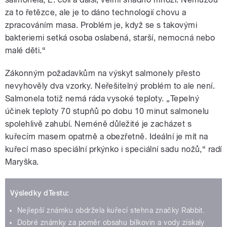
za to řetězce, ale je to dáno technologií chovu a
zpracováním masa. Problém je, když se s takovými
bakteriemi setká osoba oslabená, starší, nemocná nebo
malé děti.“
Zákonným požadavkům na výskyt salmonely přesto
nevyhověly dva vzorky. Neřešitelný problém to ale není.
Salmonela totiž nemá ráda vysoké teploty. „Tepelný
účinek teploty 70 stupňů po dobu 10 minut salmonelu
spolehlivě zahubí. Neméně důležité je zacházet s
kuřecím masem opatrně a obezřetně. Ideální je mít na
kuřecí maso speciální prkýnko i speciální sadu nožů,“ radí
Maryška.
Výsledky dTestu:
Nejlepší známku obdržela kuřecí stehna značky Rabbit.
Dobré známky za poměr obsahu bílkovin a vody získaly