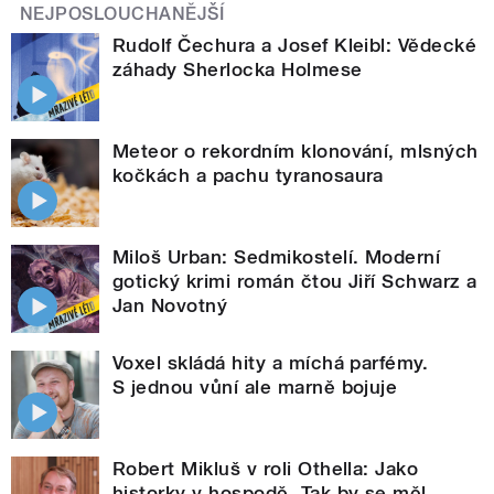
NEJPOSLOUCHANĚJŠÍ
Rudolf Čechura a Josef Kleibl: Vědecké
záhady Sherlocka Holmese
Meteor o rekordním klonování, mlsných
kočkách a pachu tyranosaura
Miloš Urban: Sedmikostelí. Moderní
gotický krimi román čtou Jiří Schwarz a
Jan Novotný
Voxel skládá hity a míchá parfémy.
S jednou vůní ale marně bojuje
Robert Mikluš v roli Othella: Jako
historky v hospodě. Tak by se měl