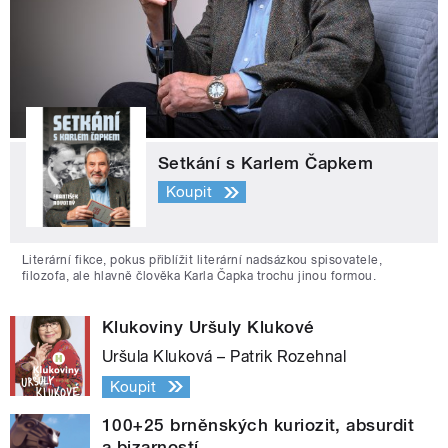
Setkání s Karlem Čapkem
Koupit
Literární fikce, pokus přiblížit literární nadsázkou spisovatele,
filozofa, ale hlavně člověka Karla Čapka trochu jinou formou.
Klukoviny Uršuly Klukové
Uršula Kluková – Patrik Rozehnal
Koupit
100+25 brněnských kuriozit, absurdit
a bizarností