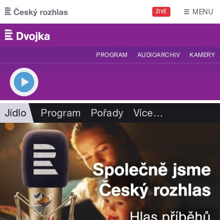
Přejít k hlavnímu obsahu
MENU
ŽIVĚ
PROGRAM
AUDIOARCHIV
KAMERY
Jídlo
Program
Pořady
Více
…