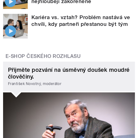
nejhlouběji zakořeněné
Kariéra vs. vztah? Problém nastává ve
chvíli, kdy partneři přestanou být tým
E-SHOP ČESKÉHO ROZHLASU
Přijměte pozvání na úsměvný doušek moudré
člověčiny.
František Novotný, moderátor