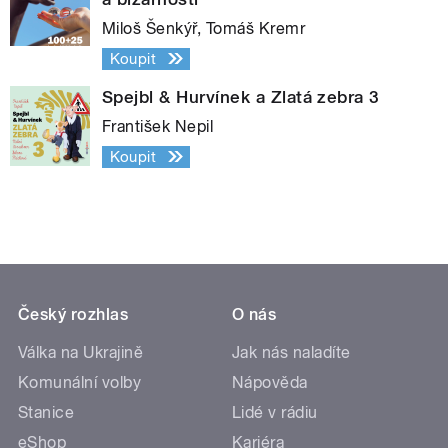
Miloš Šenkýř, Tomáš Kremr
Koupit
Spejbl & Hurvínek a Zlatá zebra 3
František Nepil
Koupit
Český rozhlas
O nás
Válka na Ukrajině
Jak nás naladíte
Komunální volby
Nápověda
Stanice
Lidé v rádiu
eShop
Kariéra