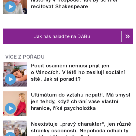
recitovat Shakespeare
Jak nás naladíte na DABu
VÍCE Z POŘADU
Pocit osamění nemusí přijít jen
o Vánocích. V létě ho zesilují sociální
sítě. Jak si poradit?
Ultimátum do vztahu nepatří. Má smysl
jen tehdy, když chrání vaše vlastní
hranice, říká psycholožka
Neexistuje „pravý charakter“, jen různé
stránky osobnosti. Nepohoda odhalí ty