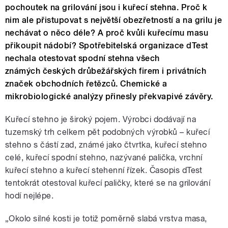
pochoutek na grilování jsou i kuřecí stehna. Proč k
nim ale přistupovat s největší obezřetností a na grilu je
nechávat o něco déle? A proč kvůli kuřecímu masu
přikoupit nádobí? Spotřebitelská organizace dTest
nechala otestovat spodní stehna všech
známých českých drůbežářských firem i privátních
značek obchodních řetězců. Chemické a
mikrobiologické analýzy přinesly překvapivé závěry.
Kuřecí stehno je široký pojem. Výrobci dodávají na
tuzemský trh celkem pět podobných výrobků – kuřecí
stehno s částí zad, známé jako čtvrtka, kuřecí stehno
celé, kuřecí spodní stehno, nazývané palička, vrchní
kuřecí stehno a kuřecí stehenní řízek. Časopis dTest
tentokrát otestoval kuřecí paličky, které se na grilování
hodí nejlépe.
„Okolo silné kosti je totiž poměrně slabá vrstva masa,