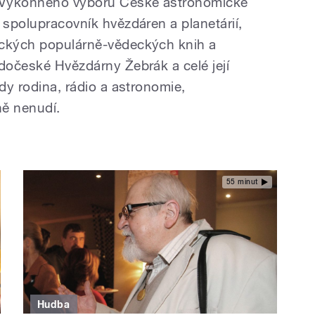
n Výkonného výboru České astronomické
 spolupracovník hvězdáren a planetárií,
ických populárně-vědeckých knih a
edočeské Hvězdárny Žebrák a celé její
edy rodina, rádio a astronomie,
ně nenudí.
55 minut
Hudba