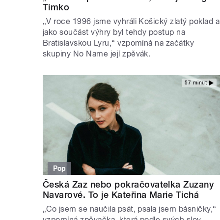
Timko
„V roce 1996 jsme vyhráli Košický zlatý poklad a
jako součást výhry byl tehdy postup na
Bratislavskou Lyru,“ vzpomíná na začátky
skupiny No Name její zpěvák.
57 minut
Pop
Česká Zaz nebo pokračovatelka Zuzany
Navarové. To je Kateřina Marie Tichá
„Co jsem se naučila psát, psala jsem básničky,“
vzpomíná zpěvačka, která podle svých slov