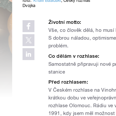
foto:
Khalil Baalbaki
,
Český rozhlas
Dvojka
Životní motto:
Vše, co člověk dělá, ho musí 
S dobrou náladou, optimism
problém.
Co dělám v rozhlase:
Samostatně připravuji nové 
stanice
Před rozhlasem:
V Českém rozhlase na Vinohr
krátkou dobu ve veřejnoprávn
rozhlase Olomouc. Rádiu ve v
1991, kdy jsem měl možnost p