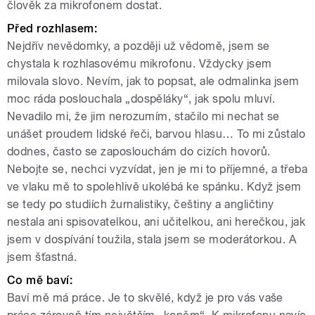
člověk za mikrofonem dostat.
Před rozhlasem:
Nejdřív nevědomky, a později už vědomě, jsem se
chystala k rozhlasovému mikrofonu. Vždycky jsem
milovala slovo. Nevím, jak to popsat, ale odmalinka jsem
moc ráda poslouchala „dospěláky“, jak spolu mluví.
Nevadilo mi, že jim nerozumím, stačilo mi nechat se
unášet proudem lidské řeči, barvou hlasu… To mi zůstalo
dodnes, často se zaposlouchám do cizích hovorů.
Nebojte se, nechci vyzvídat, jen je mi to příjemné, a třeba
ve vlaku mě to spolehlivě ukolébá ke spánku. Když jsem
se tedy po studiích žurnalistiky, češtiny a angličtiny
nestala ani spisovatelkou, ani učitelkou, ani herečkou, jak
jsem v dospívání toužila, stala jsem se moderátorkou. A
jsem šťastná.
Co mě baví:
Baví mě má práce. Je to skvělé, když je pro vás vaše