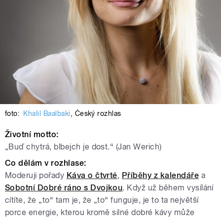
foto:
Khalil Baalbaki
,
Český rozhlas
Životní motto:
„Buď chytrá, blbejch je dost.“ (Jan Werich)
Co dělám v rozhlase:
Moderuji pořady
Káva o čtvrté
,
Příběhy z kalendáře
a
Sobotní Dobré ráno s Dvojkou
. Když už během vysílání
cítíte, že „to“ tam je, že „to“ funguje, je to ta největší
porce energie, kterou kromě silné dobré kávy může