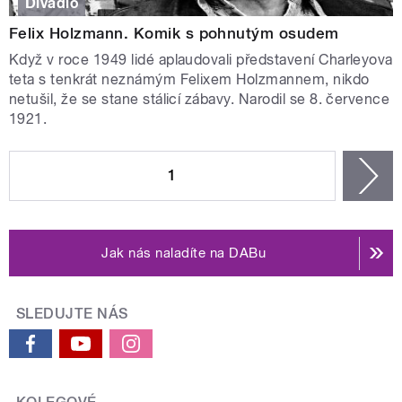
Divadlo
Felix Holzmann. Komik s pohnutým osudem
Když v roce 1949 lidé aplaudovali představení Charleyova
teta s tenkrát neznámým Felixem Holzmannem, nikdo
netušil, že se stane stálicí zábavy. Narodil se 8. července
1921.
STRÁNKY
1
n
Jak nás naladíte na DABu
SLEDUJTE NÁS