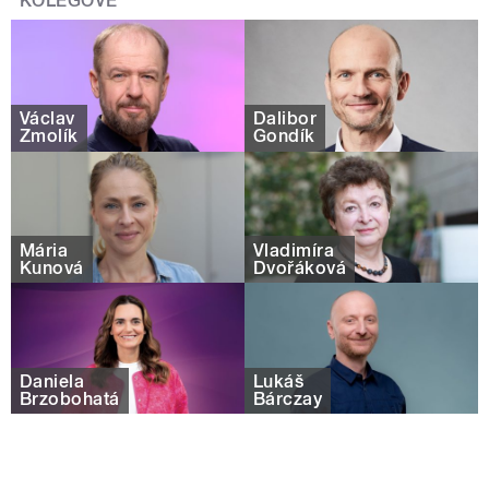
KOLEGOVÉ
Václav
Dalibor
Žmolík
Gondík
Mária
Vladimíra
Kunová
Dvořáková
Daniela
Lukáš
Brzobohatá
Bárczay