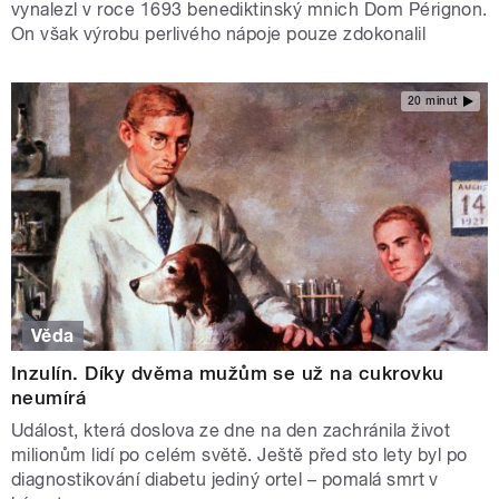
vynalezl v roce 1693 benediktinský mnich Dom Pérignon.
On však výrobu perlivého nápoje pouze zdokonalil
20 minut
Věda
Inzulín. Díky dvěma mužům se už na cukrovku
neumírá
Událost, která doslova ze dne na den zachránila život
milionům lidí po celém světě. Ještě před sto lety byl po
diagnostikování diabetu jediný ortel – pomalá smrt v