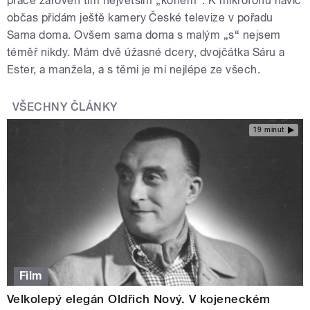
práce zároveň tím největším „koněm“. K mikrofonu navíc
občas přidám ještě kamery České televize v pořadu
Sama doma. Ovšem sama doma s malým „s“ nejsem
téměř nikdy. Mám dvě úžasné dcery, dvojčátka Sáru a
Ester, a manžela, a s těmi je mi nejlépe ze všech.
VŠECHNY ČLÁNKY
19 minut
Film
Velkolepý elegán Oldřich Nový. V kojeneckém