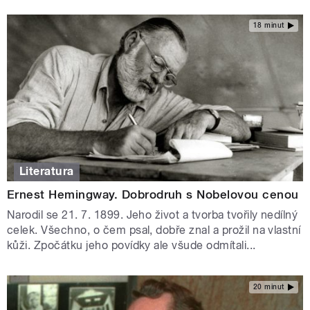
18 minut
Literatura
Ernest Hemingway. Dobrodruh s Nobelovou cenou
Narodil se 21. 7. 1899. Jeho život a tvorba tvořily nedílný
celek. Všechno, o čem psal, dobře znal a prožil na vlastní
kůži. Zpočátku jeho povídky ale všude odmítali...
20 minut