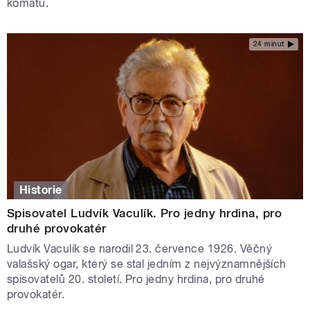
kómatu.
24 minut
Historie
Spisovatel Ludvík Vaculík. Pro jedny hrdina, pro
druhé provokatér
Ludvík Vaculík se narodil 23. července 1926. Věčný
valašský ogar, který se stal jedním z nejvýznamnějších
spisovatelů 20. století. Pro jedny hrdina, pro druhé
provokatér.