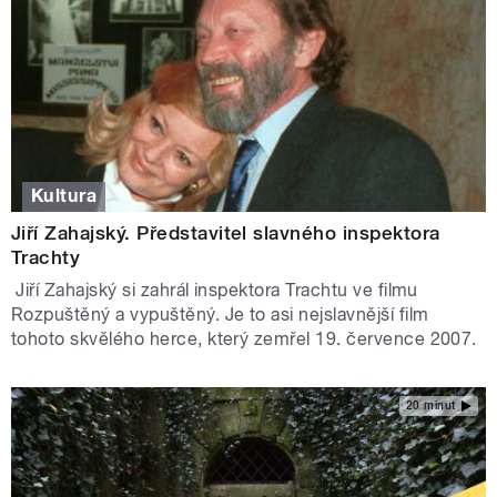
Kultura
Jiří Zahajský. Představitel slavného inspektora
Trachty
Jiří Zahajský si zahrál inspektora Trachtu ve filmu
Rozpuštěný a vypuštěný. Je to asi nejslavnější film
tohoto skvělého herce, který zemřel 19. července 2007.
20 minut