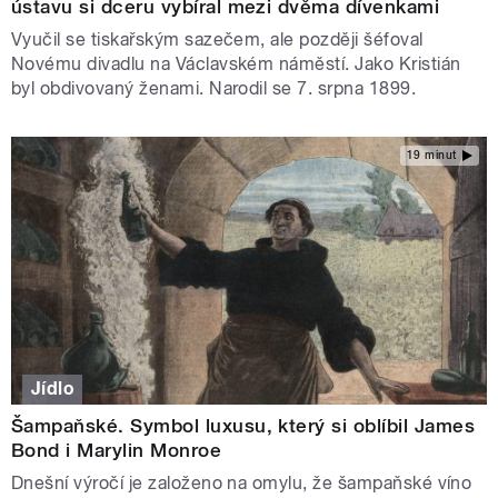
ústavu si dceru vybíral mezi dvěma dívenkami
Vyučil se tiskařským sazečem, ale později šéfoval
Novému divadlu na Václavském náměstí. Jako Kristián
byl obdivovaný ženami. Narodil se 7. srpna 1899.
19 minut
Jídlo
Šampaňské. Symbol luxusu, který si oblíbil James
Bond i Marylin Monroe
Dnešní výročí je založeno na omylu, že šampaňské víno