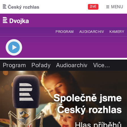
Přejít k hlavnímu obsahu
MENU
ŽIVĚ
PROGRAM
AUDIOARCHIV
KAMERY
Program
Pořady
Audioarchiv
Více
…