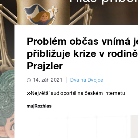
Problém občas vnímá je
přibližuje krize v rod
Prajzler
14. září 2021
Dva na Dvojce
Největší audioportál na českém internetu