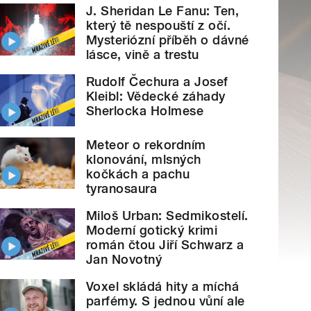
J. Sheridan Le Fanu: Ten,
který tě nespouští z očí.
Mysteriózní příběh o dávné
lásce, vině a trestu
Rudolf Čechura a Josef
Kleibl: Vědecké záhady
Sherlocka Holmese
Meteor o rekordním
klonování, mlsných
kočkách a pachu
tyranosaura
Miloš Urban: Sedmikostelí.
Moderní gotický krimi
román čtou Jiří Schwarz a
Jan Novotný
Voxel skládá hity a míchá
parfémy. S jednou vůní ale