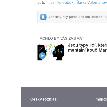
autoři:
Jiří Holoubek
,
Šárka Volemano
Všechny díly pořadu na mujRozhlas
MOHLO BY VÁS ZAJÍMAT
Jsou typy lidí, kte
mentální kouč Mari
Český rozhlas
mujRo