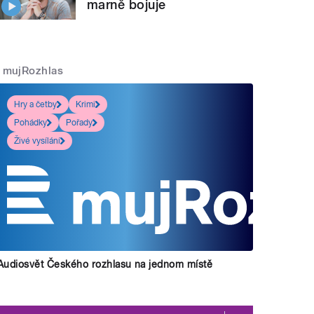
marně bojuje
mujRozhlas
Hry a četby
Krimi
Pohádky
Pořady
Živé vysílání
Audiosvět Českého rozhlasu na jednom místě