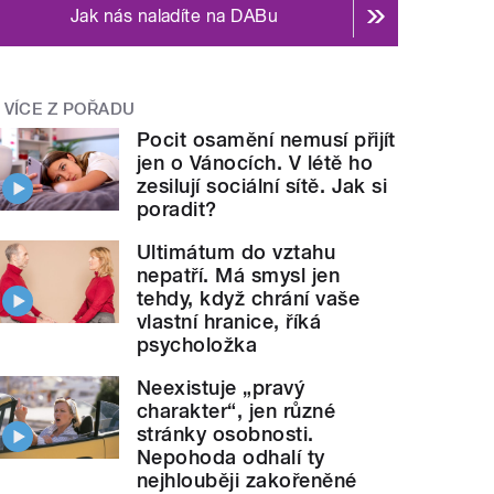
Jak nás naladíte na DABu
VÍCE Z POŘADU
Pocit osamění nemusí přijít
jen o Vánocích. V létě ho
zesilují sociální sítě. Jak si
poradit?
Ultimátum do vztahu
nepatří. Má smysl jen
tehdy, když chrání vaše
vlastní hranice, říká
psycholožka
Neexistuje „pravý
charakter“, jen různé
stránky osobnosti.
Nepohoda odhalí ty
nejhlouběji zakořeněné