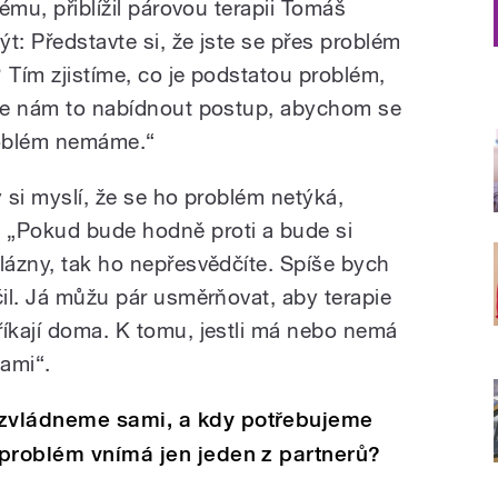
lému, přiblížil párovou terapii Tomáš
ýt: Představte si, že jste se přes problém
? Tím zjistíme, co je podstatou problém,
ůže nám to nabídnout postup, abychom se
roblém nemáme.“
ý si myslí, že se ho problém netýká,
 „Pokud bude hodně proti a bude si
lázny, tak ho nepřesvědčíte. Spíše bych
čil. Já můžu pár usměrňovat, aby terapie
říkají doma. K tomu, jestli má nebo nemá
sami“.
zvládneme sami, a kdy potřebujeme
 problém vnímá jen jeden z partnerů?