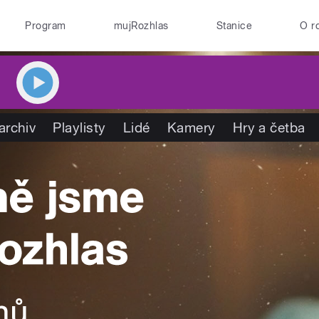
Program
mujRozhlas
Stanice
O r
archiv
Playlisty
Lidé
Kamery
Hry a četba