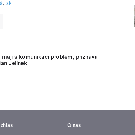
vá
,
zk
ří mají s komunikací problém, přiznává
an Jelínek
zhlas
O nás