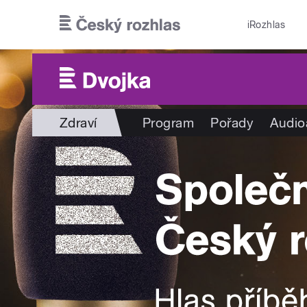
Přejít k hlavnímu obsahu
iRozhlas
Zdraví
Program
Pořady
Audio