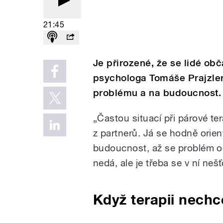
21:45
Je přirozené, že se lidé o
psychologa Tomáše Prajzler
problému a na budoucnost.
„Častou situací při párové ter
z partnerů. Já se hodně orien
budoucnost, až se problém od
nedá, ale je třeba se v ní nešť
Když terapii nechc