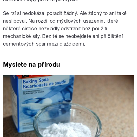
Se rzí si nedokázal poradit žádný. Ale žádný to ani také
nesliboval. Na rozdíl od mýdlových usazenin, které
některé čističe nezvládly odstranit bez použití
mechanické síly. Bez té se neobejdete ani při čištění
cementových spár mezi dlaždicemi.
Myslete na přírodu