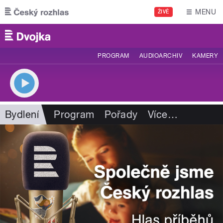
Přejít k hlavnímu obsahu
MENU
ŽIVĚ
PROGRAM
AUDIOARCHIV
KAMERY
Bydlení
Program
Pořady
Více
…