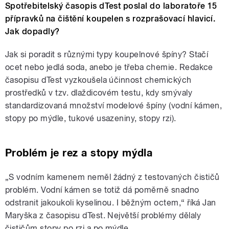
Spotřebitelský časopis dTest poslal do laboratoře 15
přípravků na čištění koupelen s rozprašovací hlavicí.
Jak dopadly?
Jak si poradit s různými typy koupelnové špíny? Stačí
ocet nebo jedlá soda, anebo je třeba chemie. Redakce
časopisu dTest vyzkoušela účinnost chemických
prostředků v tzv. dlaždicovém testu, kdy smývaly
standardizovaná množství modelové špíny (vodní kámen,
stopy po mýdle, tukové usazeniny, stopy rzi).
Problém je rez a stopy mýdla
„
S vodním kamenem neměl žádný z testovaných čističů
problém. Vodní kámen se totiž dá poměrně snadno
odstranit jakoukoli kyselinou. I běžným octem,“ říká Jan
Maryška z časopisu dTest. Největší problémy dělaly
čističům stopy po rzi a po mýdle.