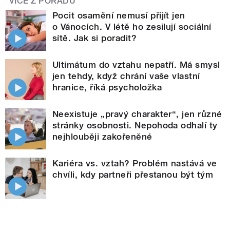
VÍCE Z POŘADU
Pocit osamění nemusí přijít jen
o Vánocích. V létě ho zesilují sociální
sítě. Jak si poradit?
Ultimátum do vztahu nepatří. Má smysl
jen tehdy, když chrání vaše vlastní
hranice, říká psycholožka
Neexistuje „pravý charakter“, jen různé
stránky osobnosti. Nepohoda odhalí ty
nejhlouběji zakořeněné
Kariéra vs. vztah? Problém nastává ve
chvíli, kdy partneři přestanou být tým