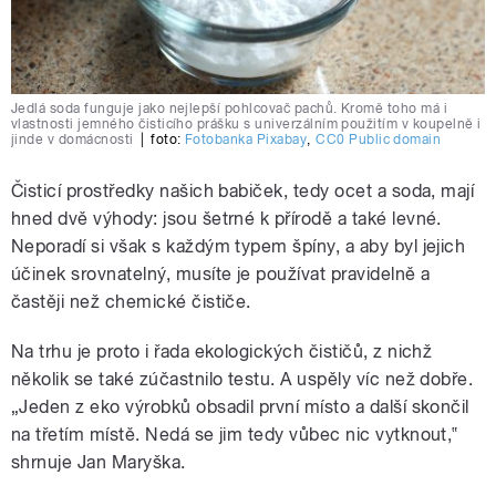
Jedlá soda funguje jako nejlepší pohlcovač pachů. Kromě toho má i
vlastnosti jemného čisticího prášku s univerzálním použitím v koupelně i
jinde v domácnosti
|
foto:
Fotobanka Pixabay
,
CC0 Public domain
Čisticí prostředky našich babiček, tedy ocet a soda, mají
hned dvě výhody: jsou šetrné k přírodě a také levné.
Neporadí si však s každým typem špíny, a aby byl jejich
účinek srovnatelný, musíte je používat pravidelně a
častěji než chemické čističe.
Na trhu je proto i řada ekologických čističů, z nichž
několik se také zúčastnilo testu. A uspěly víc než dobře.
„Jeden z eko výrobků obsadil první místo a další skončil
na třetím místě. Nedá se jim tedy vůbec nic vytknout,‟
shrnuje Jan Maryška.