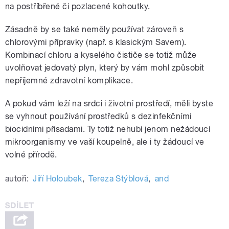
na postříbřené či pozlacené kohoutky.
Zásadně by se také neměly používat zároveň s
chlorovými přípravky (např. s klasickým Savem).
Kombinací chloru a kyselého čističe se totiž může
uvolňovat jedovatý plyn, který by vám mohl způsobit
nepříjemné zdravotní komplikace.
A pokud vám leží na srdci i životní prostředí, měli byste
se vyhnout používání prostředků s dezinfekčními
biocidními přísadami. Ty totiž nehubí jenom nežádoucí
mikroorganismy ve vaší koupelně, ale i ty žádoucí ve
volné přírodě.
autoři:
Jiří Holoubek
,
Tereza Stýblová
,
and