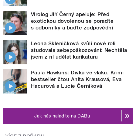
Virolog Jiří Černý apeluje: Před
exotickou dovolenou se poraďte
s odborníky a buďte zodpovědní
Leona Skleničková kvůli nové roli
studovala sebepoškozování: Nechtěla
jsem z ní udělat karikaturu
Paula Hawkins: Dívka ve vlaku. Krimi
bestseller čtou Anita Krausová, Eva
Hacurová a Lucie Černíková
Jak nás naladíte na DABu