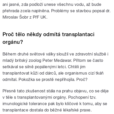
ani jasné, zda podloží unese všechnu vodu, až bude
přehrada zcela naplněna. Problémy se stavbou popsal dr.
Miroslav Šobr z PřF UK.
Proč tělo někdy odmítá transplantaci
orgánu?
Během druhé světové války sloužil ve zdravotní službě i
mladý britský zoolog Peter Medawar. Přitom se často
setkával se silně popálenými letci. Chtěli jim
transplantovat kůži od dárců, ale organismus cizí tkáň
odmítal. Pokožka se prostě nepřihojila. Proč?
Přesně tato zkušenost stála na prahu objevu, co se děje
v těle s transplantovanými orgány. Pochopení tzv.
imunologické tolerance pak bylo klíčové k tomu, aby se
transplantace dostala do běžné lékařské praxe.