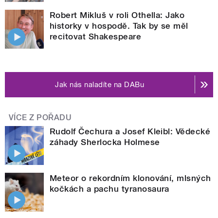
Robert Mikluš v roli Othella: Jako
historky v hospodě. Tak by se měl
recitovat Shakespeare
Jak nás naladíte na DABu
VÍCE Z POŘADU
Rudolf Čechura a Josef Kleibl: Vědecké
záhady Sherlocka Holmese
Meteor o rekordním klonování, mlsných
kočkách a pachu tyranosaura