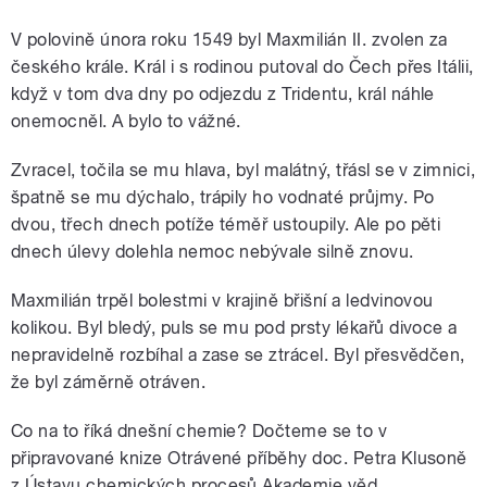
V polovině února roku 1549 byl Maxmilián II. zvolen za
českého krále. Král i s rodinou putoval do Čech přes Itálii,
když v tom dva dny po odjezdu z Tridentu, král náhle
onemocněl. A bylo to vážné.
Zvracel, točila se mu hlava, byl malátný, třásl se v zimnici,
špatně se mu dýchalo, trápily ho vodnaté průjmy. Po
dvou, třech dnech potíže téměř ustoupily. Ale po pěti
dnech úlevy dolehla nemoc nebývale silně znovu.
Maxmilián trpěl bolestmi v krajině břišní a ledvinovou
kolikou. Byl bledý, puls se mu pod prsty lékařů divoce a
nepravidelně rozbíhal a zase se ztrácel. Byl přesvědčen,
že byl záměrně otráven.
Co na to říká dnešní chemie? Dočteme se to v
připravované knize Otrávené příběhy doc. Petra Klusoně
z Ústavu chemických procesů Akademie věd.