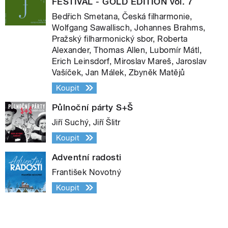
FESTIVAL - GOLD EDITION vol. 7
Bedřich Smetana, Česká filharmonie,
Wolfgang Sawallisch, Johannes Brahms,
Pražský filharmonický sbor, Roberta
Alexander, Thomas Allen, Lubomír Mátl,
Erich Leinsdorf, Miroslav Mareš, Jaroslav
Vašíček, Jan Málek, Zbyněk Matějů
Koupit
Půlnoční párty S+Š
Jiří Suchý, Jiří Šlitr
Koupit
Adventní radosti
František Novotný
Koupit