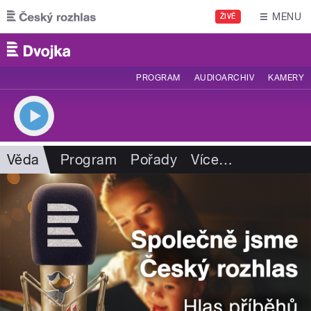
Přejít k hlavnímu obsahu
MENU
ŽIVĚ
PROGRAM
AUDIOARCHIV
KAMERY
Věda
Program
Pořady
Více
…