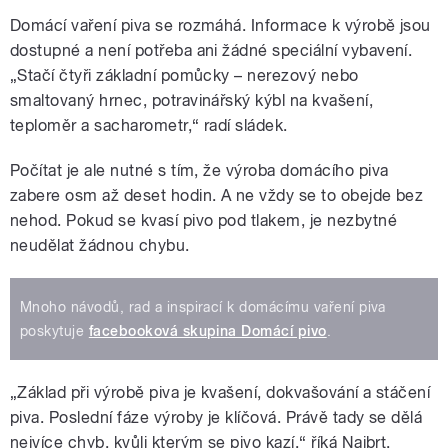
Domácí vaření piva se rozmáhá. Informace k výrobě jsou
dostupné a není potřeba ani žádné speciální vybavení.
„Stačí čtyři základní pomůcky – nerezový nebo
smaltovaný hrnec, potravinářský kýbl na kvašení,
teploměr a sacharometr,“ radí sládek.
Počítat je ale nutné s tím, že výroba domácího piva
zabere osm až deset hodin. A ne vždy se to obejde bez
nehod. Pokud se kvasí pivo pod tlakem, je nezbytné
neudělat žádnou chybu.
Mnoho návodů, rad a inspirací k domácímu vaření piva
poskytuje
facebooková skupina Domácí pivo
.
„Základ při výrobě piva je kvašení, dokvašování a stáčení
piva. Poslední fáze výroby je klíčová. Právě tady se dělá
nejvíce chyb, kvůli kterým se pivo kazí,“ říká Najbrt.