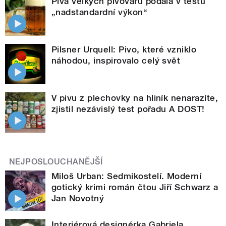
Piva velkých pivovarů podala v testu
„nadstandardní výkon“
Pilsner Urquell: Pivo, které vzniklo
náhodou, inspirovalo celý svět
V pivu z plechovky na hliník nenarazíte,
zjistil nezávislý test pořadu A DOST!
NEJPOSLOUCHANĚJŠÍ
Miloš Urban: Sedmikostelí. Moderní
gotický krimi román čtou Jiří Schwarz a
Jan Novotný
Interiérová designérka Gabriela