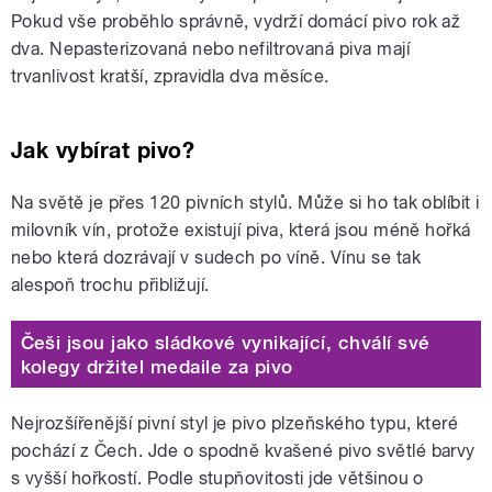
Pokud vše proběhlo správně, vydrží domácí pivo rok až
dva. Nepasterizovaná nebo nefiltrovaná piva mají
trvanlivost kratší, zpravidla dva měsíce.
Jak vybírat pivo?
Na světě je přes 120 pivních stylů. Může si ho tak oblíbit i
milovník vín, protože existují piva, která jsou méně hořká
nebo která dozrávají v sudech po víně. Vínu se tak
alespoň trochu přibližují.
Češi jsou jako sládkové vynikající, chválí své
kolegy držitel medaile za pivo
Nejrozšířenější pivní styl je pivo plzeňského typu, které
pochází z Čech. Jde o spodně kvašené pivo světlé barvy
s vyšší hořkostí. Podle stupňovitosti jde většinou o