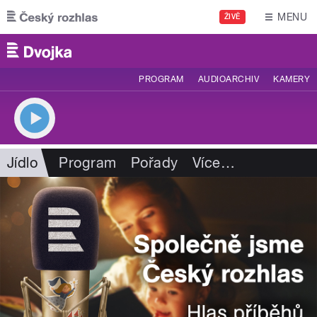
Přejít k hlavnímu obsahu
MENU
ŽIVĚ
PROGRAM
AUDIOARCHIV
KAMERY
Jídlo
Program
Pořady
Více
…