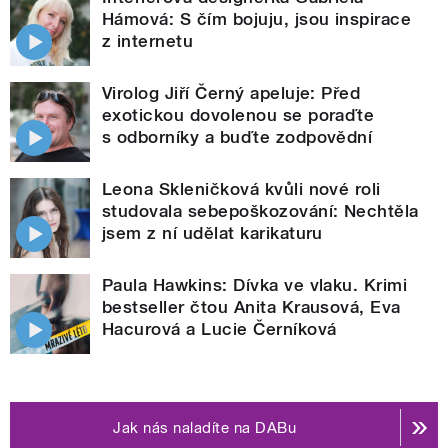
Hámová: S čím bojuju, jsou inspirace
z internetu
Virolog Jiří Černý apeluje: Před
exotickou dovolenou se poraďte
s odborníky a buďte zodpovědní
Leona Skleničková kvůli nové roli
studovala sebepoškozování: Nechtěla
jsem z ní udělat karikaturu
Paula Hawkins: Dívka ve vlaku. Krimi
bestseller čtou Anita Krausová, Eva
Hacurová a Lucie Černíková
Jak nás naladíte na DABu