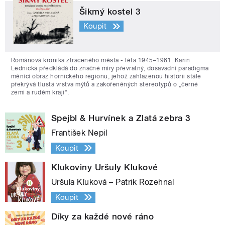
Šikmý kostel 3
Koupit
Románová kronika ztraceného města - léta 1945–1961. Karin
Lednická předkládá do značné míry převratný, dosavadní paradigma
měnící obraz hornického regionu, jehož zahlazenou historii stále
překrývá tlustá vrstva mýtů a zakořeněných stereotypů o „černé
zemi a rudém kraji“.
Spejbl & Hurvínek a Zlatá zebra 3
František Nepil
Koupit
Klukoviny Uršuly Klukové
Uršula Kluková – Patrik Rozehnal
Koupit
Díky za každé nové ráno