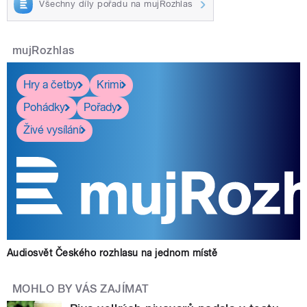
Všechny díly pořadu na mujRozhlas
mujRozhlas
Hry a četby
Krimi
Pohádky
Pořady
Živé vysílání
Audiosvět Českého rozhlasu na jednom místě
MOHLO BY VÁS ZAJÍMAT