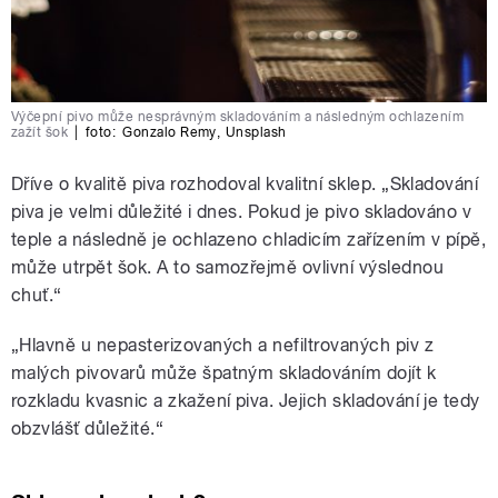
Výčepní pivo může nesprávným skladováním a následným ochlazením
zažít šok
|
foto:
Gonzalo Remy
,
Unsplash
Dříve o kvalitě piva rozhodoval kvalitní sklep. „Skladování
piva je velmi důležité i dnes. Pokud je pivo skladováno v
teple a následně je ochlazeno chladicím zařízením v pípě,
může utrpět šok. A to samozřejmě ovlivní výslednou
chuť.“
„Hlavně u nepasterizovaných a nefiltrovaných piv z
malých pivovarů může špatným skladováním dojít k
rozkladu kvasnic a zkažení piva. Jejich skladování je tedy
obzvlášť důležité.“