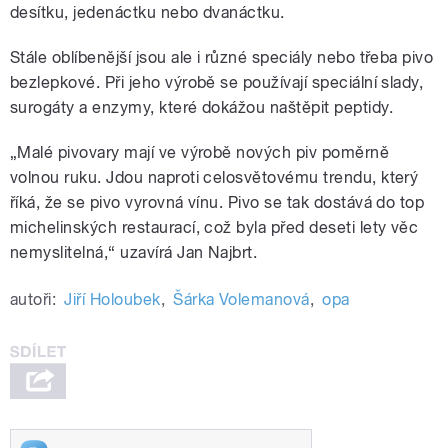
desítku, jedenáctku nebo dvanáctku.
Stále oblíbenější jsou ale i různé speciály nebo třeba pivo
bezlepkové. Při jeho výrobě se používají speciální slady,
surogáty a enzymy, které dokážou naštěpit peptidy.
„Malé pivovary mají ve výrobě nových piv poměrně
volnou ruku. Jdou naproti celosvětovému trendu, který
říká, že se pivo vyrovná vínu. Pivo se tak dostává do top
michelinských restaurací, což byla před deseti lety věc
nemyslitelná,“ uzavírá Jan Najbrt.
autoři:
Jiří Holoubek
,
Šárka Volemanová
,
opa