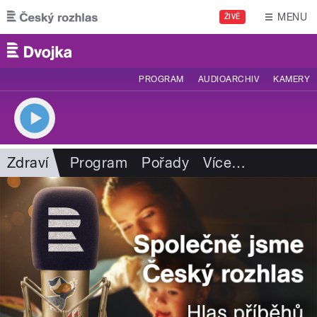
Přejít k hlavnímu obsahu
MENU
ŽIVĚ
PROGRAM
AUDIOARCHIV
KAMERY
Zdraví
Program
Pořady
Více
…