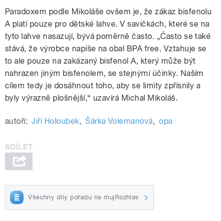
Paradoxem podle Mikoláše ovšem je, že zákaz bisfenolu
A platí pouze pro dětské lahve. V savičkách, které se na
tyto lahve nasazují, bývá poměrně často. „Často se také
stává, že výrobce napíše na obal BPA free. Vztahuje se
to ale pouze na zakázaný bisfenol A, který může být
nahrazen jiným bisfenolem, se stejnými účinky. Naším
cílem tedy je dosáhnout toho, aby se limity zpřísnily a
byly výrazně plošnější,“ uzavírá Michal Mikoláš.
autoři:
Jiří Holoubek
,
Šárka Volemanová
,
opa
Všechny díly pořadu na mujRozhlas