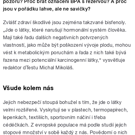
pozoru? Proč brát označení BPA s rezervou? A proč
jsou v pořádku lahve, ale ne savičky?
Zvlášť zdraví škodlivé jsou zejména takzvané bisfenoly.
„Jde o látky, které narušují hormonální systém člověka.
Mají také řadu dalších negativních potvrzených
vlastností, jako může být poškození vývoje plodu, mohou
vést k metabolickým poruchám a řada z nich také bývá
řazena mezi potenciální karcinogenní látky,“ vysvětluje
redaktor dTestu Michal Mikoláš.
Všude kolem nás
Jejich nebezpečí stoupá bohužel s tím, že jde o látky
velmi rozšířené. Vyskytují se v plastech, termopapírech,
lepenkách, textiliích, sportovním náčiní i třeba
cédéčkách. Z evropské populace má podle studií jejich
stopové množství v sobě každý z nás. Povědomí o nich