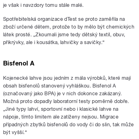
je však i navzdory tomu stále malé.
Spotřebitelská organizace dTest se proto zaměřila na
zboží určené dětem, protože to by mělo být chemických
látek prosté. „Zkoumali jsme tedy dětský textil, obuv,
přikrývky, ale i kousátka, lahvičky a savičky.“
Bisfenol A
Kojenecké lahve jsou jedním z mála výrobků, které mají
obsah bisfenolů stanovený vyhláškou. Bisfenol A
(označovaný jako BPA) je v nich dokonce zakázaný.
Možná proto dopadly laboratorní testy poměrně dobře.
„Jiné typy lahví, sportovní nebo i klasické lahve na
nápoje, tímto limitem ale zatíženy nejsou. Migrace
případných zbytků bisfenolů do vody či do slin, tak může
být vyšší.“