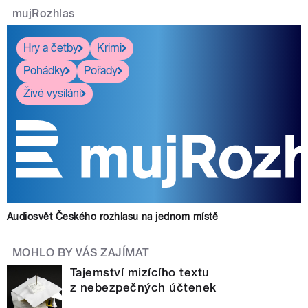
mujRozhlas
Hry a četby
Krimi
Pohádky
Pořady
Živé vysílání
Audiosvět Českého rozhlasu na jednom místě
MOHLO BY VÁS ZAJÍMAT
Tajemství mizícího textu
z nebezpečných účtenek