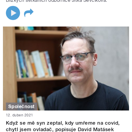
Blízkých setkáních odbornice Jitka Ševčíková.
Společnost
12. duben 2021
Když se mě syn zeptal, kdy umřeme na covid,
chytl jsem ovladač, popisuje David Matásek