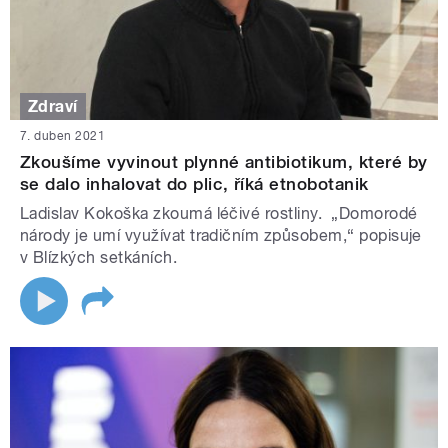
Zdraví
7. duben 2021
Zkoušíme vyvinout plynné antibiotikum, které by
se dalo inhalovat do plic, říká etnobotanik
Ladislav Kokoška zkoumá léčivé rostliny. „Domorodé
národy je umí využívat tradičním způsobem,“ popisuje
v Blízkých setkáních.