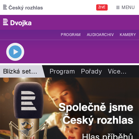
Přejít k hlavnímu obsahu
MENU
ŽIVĚ
PROGRAM
AUDIOARCHIV
KAMERY
Blízká setkání
Program
Pořady
Více
…