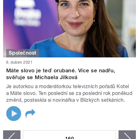
Společnost
6. duben 2021
Máte slovo je teď orubané. Více se nadřu,
svěřuje se Michaela Jílková
Je autorkou a moderátorkou televizních pořadů Kotel
a Máte slovo. Ten poslední se za poslední rok poněkud
změnil, posteskla si novinářka v Blízkých setkáních.
STRÁNKY
160
n