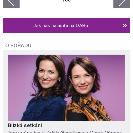
zí
Jak nás naladíte na DABu
O POŘADU
Blízká setkání
Tereza Kostková, Adéla Gondíková a Marek Němec